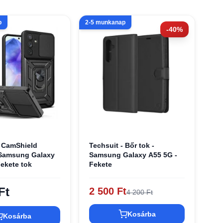
p
2-5 munkanap
-40%
- CamShield
Techsuit - Bőr tok -
 Samsung Galaxy
Samsung Galaxy A55 5G -
Fekete tok
Fekete
Ft
2 500 Ft
4 200 Ft
Kosárba
Kosárba