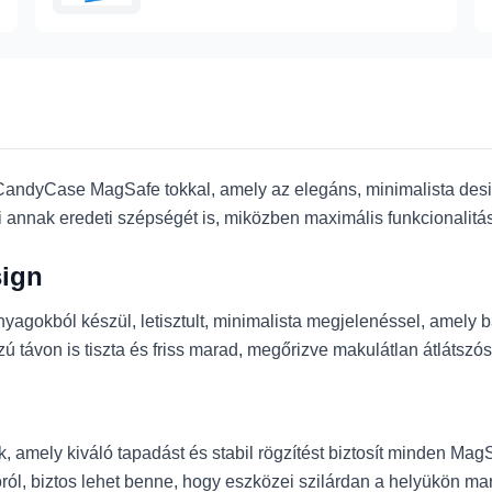
ndyCase MagSafe tokkal, amely az elegáns, minimalista design 
annak eredeti szépségét is, miközben maximális funkcionalitást
sign
okból készül, letisztult, minimalista megjelenéssel, amely bárm
 távon is tiszta és friss marad, megőrizve makulátlan átlátszós
 amely kiváló tapadást és stabil rögzítést biztosít minden Mag
rtóról, biztos lehet benne, hogy eszközei szilárdan a helyükön 