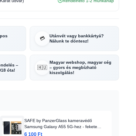
(Karát udvar)
Rendelhető 1-2 munkanap
apos
Utánvét vagy bankkártyá?
💳
Nálunk te döntesz!
Magyar webshop, magyar cég
rendelés –
🇭🇺
– gyors és megbízható
018 óta!
kiszolgálás!
SAFE by PanzerGlass kameravédő
Samsung Galaxy A55 5G-hez - fekete
kerettel
6 100 Ft