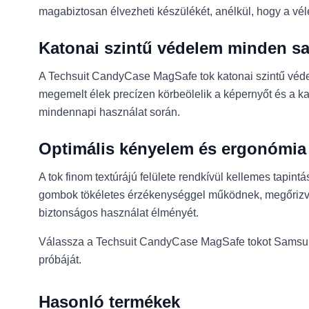
magabiztosan élvezheti készülékét, anélkül, hogy a vélet
Katonai szintű védelem minden s
A Techsuit CandyCase MagSafe tok katonai szintű védelm
megemelt élek precízen körbeölelik a képernyőt és a ka
mindennapi használat során.
Optimális kényelem és ergonómia
A tok finom textúrájú felülete rendkívül kellemes tapintá
gombok tökéletes érzékenységgel működnek, megőrizve a
biztonságos használat élményét.
Válassza a Techsuit CandyCase MagSafe tokot Samsung 
próbáját.
Hasonló termékek