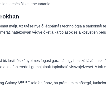
len leeséstől kellene tartania.
arokban
et nyújt. Az ütéselnyelő légpárnás technológia a sarkoknál fele
merát, hatékonyan védve őket a karcolások és a közvetlen behatá
st biztosít, és kényelmes fogást garantál, így hosszú távú haszná
 telefon eredeti gombjainak tapintható visszajelzését. A tok c
Galaxy A55 5G telefonjához, ha prémium minőségű, funkcionáli