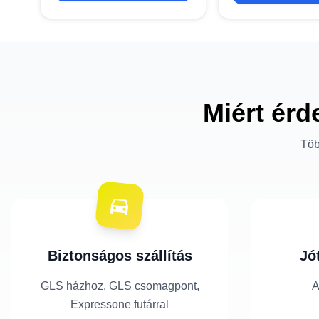
Miért érd
Töb
Biztonságos szállítás
Jó
GLS házhoz, GLS csomagpont,
A
Expressone futárral