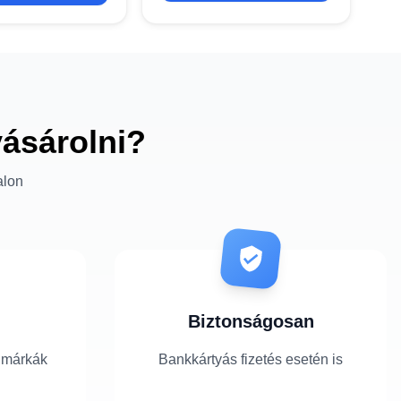
vásárolni?
alon
Biztonságosan
 márkák
Bankkártyás fizetés esetén is