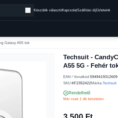
Készülék választó
Kapcsolat
Szállítási díj
Üzleteink
g Galaxy A55 tok
Techsuit - Candy
A55 5G - Fehér to
EAN / Vonalkód:
5949419312609
SKU:
KF2352422
Márka:
Techsuit
Rendelhető
Már csak 1 db készleten
3 500 Ft