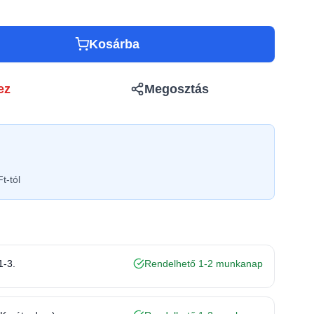
Kosárba
ez
Megosztás
t-tól
1-3.
Rendelhető 1-2 munkanap