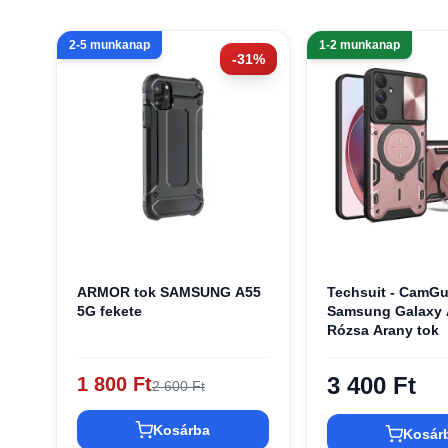
2-5 munkanap
1-2 munkanap
-31%
ARMOR tok SAMSUNG A55
Techsuit - CamGu
5G fekete
Samsung Galaxy 
Rózsa Arany tok
3 400 Ft
1 800 Ft
2 600 Ft
Kosárba
Kosár