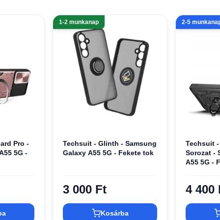
1-2 munkanap
2-5 munkana
ard Pro -
Techsuit - Glinth - Samsung
Techsuit 
A55 5G -
Galaxy A55 5G - Fekete tok
Sorozat -
A55 5G - 
3 000 Ft
4 400 
ba
Kosárba