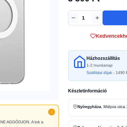
Mennyiség
Kedvencekh
Házhozszállítás
1-2 munkanap
Szállítási díjak
- 1490 F
Készletinformáció
Nyíregyháza
, Mályva utca 
l, NE AGGÓDJON. A tok a