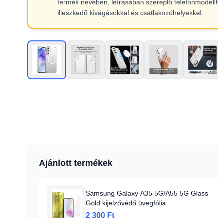
termék nevében, leírásában szereplő telefonmodell
illeszkedő kivágásokkal és csatlakozóhelyekkel.
Ajánlott termékek
Samsung Galaxy A35 5G/A55 5G Glass
Gold kijelzővédő üvegfólia
2 300 Ft