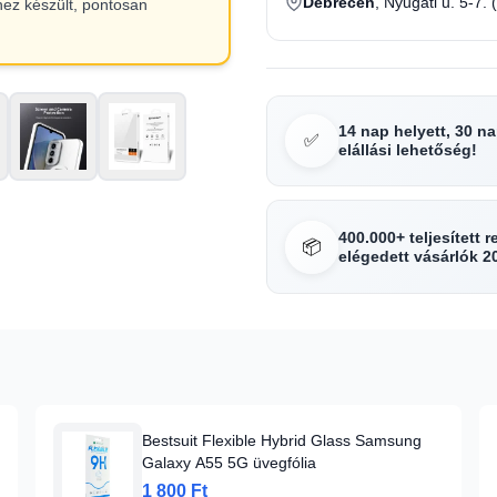
Debrecen
, Nyugati u. 5-7. 
hez készült, pontosan
14 nap helyett, 30 n
✅
elállási lehetőség!
400.000+ teljesített 
📦
elégedett vásárlók 2
Bestsuit Flexible Hybrid Glass Samsung
Galaxy A55 5G üvegfólia
1 800 Ft