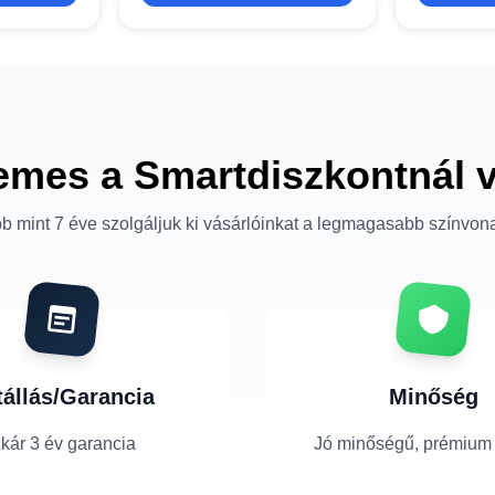
emes a Smartdiszkontnál 
b mint 7 éve szolgáljuk ki vásárlóinkat a legmagasabb színvon
tállás/Garancia
Minőség
kár 3 év garancia
Jó minőségű, prémium