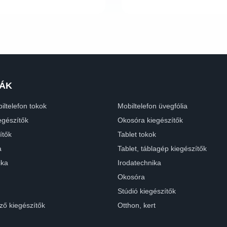
ÁK
iltelefon tokok
Mobiltelefon üvegfólia
egészítők
Okosóra kiegészítők
ítők
Tablet tokok
a
Tablet, táblagép kiegészítők
ika
Irodatechnika
Okosóra
Stúdió kiegészítők
ző kiegészítők
Otthon, kert