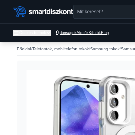
Összes termék
Újdonságok
Akciók
Kifutók
Blog
Főoldal
Telefontok, mobiltelefon tokok
Samsung tokok
Samsun