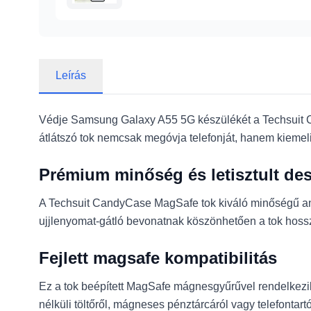
Leírás
Védje Samsung Galaxy A55 5G készülékét a Techsuit Ca
átlátszó tok nemcsak megóvja telefonját, hanem kiemeli 
Prémium minőség és letisztult de
A Techsuit CandyCase MagSafe tok kiváló minőségű anyag
ujjlenyomat-gátló bevonatnak köszönhetően a tok hosszú
Fejlett magsafe kompatibilitás
Ez a tok beépített MagSafe mágnesgyűrűvel rendelkezik,
nélküli töltőről, mágneses pénztárcáról vagy telefonta