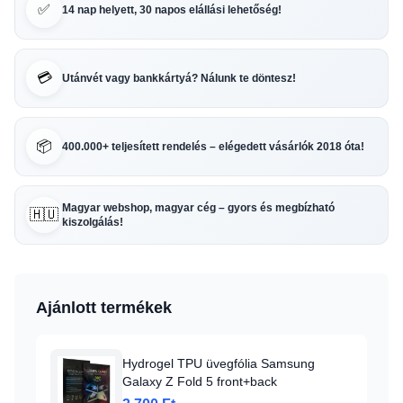
✅
14 nap helyett, 30 napos elállási lehetőség!
💳
Utánvét vagy bankkártyá? Nálunk te döntesz!
📦
400.000+ teljesített rendelés – elégedett vásárlók 2018 óta!
Magyar webshop, magyar cég – gyors és megbízható
🇭🇺
kiszolgálás!
Ajánlott termékek
Hydrogel TPU üvegfólia Samsung
Galaxy Z Fold 5 front+back