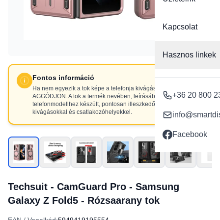
Kapcsolat
Hasznos linkek
Fontos információ
Ha nem egyezik a tok képe a telefonja kivágásaival, NE
+36 20 800 2
AGGÓDJON. A tok a termék nevében, leírásában szereplő
telefonmodellhez készült, pontosan illeszkedő
kivágásokkal és csatlakozóhelyekkel.
info@smartdi
Facebook
Techsuit - CamGuard Pro - Samsung
Galaxy Z Fold5 - Rózsaarany tok