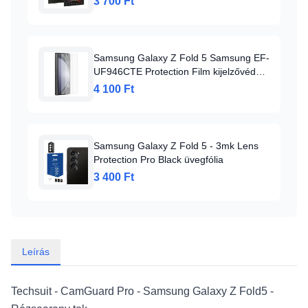
3 700 Ft
Samsung Galaxy Z Fold 5 Samsung EF-
UF946CTE Protection Film kijelzővédő
fólia
4 100 Ft
Samsung Galaxy Z Fold 5 - 3mk Lens
Protection Pro Black üvegfólia
3 400 Ft
Leírás
Techsuit - CamGuard Pro - Samsung Galaxy Z Fold5 -