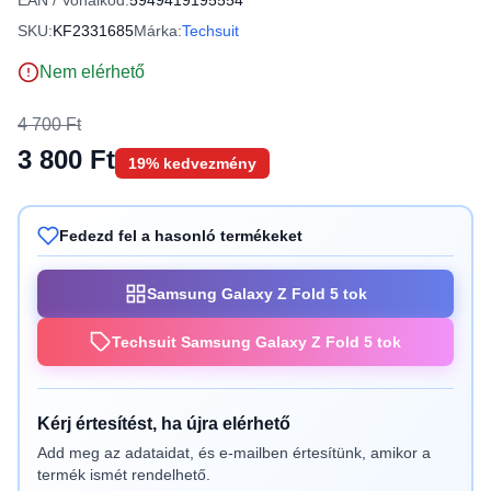
EAN / Vonalkód:
5949419195554
SKU:
KF2331685
Márka:
Techsuit
Nem elérhető
4 700 Ft
3 800 Ft
19% kedvezmény
Fedezd fel a hasonló termékeket
Samsung Galaxy Z Fold 5 tok
Techsuit Samsung Galaxy Z Fold 5 tok
Kérj értesítést, ha újra elérhető
Add meg az adataidat, és e-mailben értesítünk, amikor a
termék ismét rendelhető.