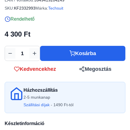
EAN / Vonalkód:
5949419204249
SKU:
KF2332993
Márka:
Techsuit
Rendelhető
4 300 Ft
Kosárba
Mennyiség
Kedvencekhez
Megosztás
Házhozszállítás
2-5 munkanap
Szállítási díjak
- 1490 Ft-tól
Készletinformáció