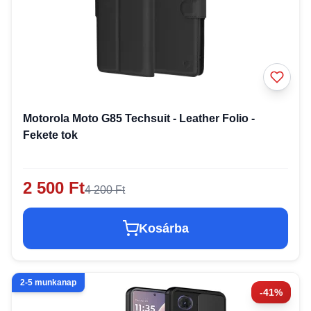
Motorola Moto G85 Techsuit - Leather Folio -
Fekete tok
2 500 Ft
4 200 Ft
Kosárba
2-5 munkanap
-41%