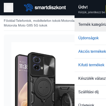
Üdv!
Kérjük, jelentkezz be.
Főoldal
Telefontok, mobiltelefon tokok
Motorola tokok
Termék kategóri
Motorola Moto G85 5G tokok
Újdonságok
Akciós termékek
Kifutó termékek
Készülék válasz
Szállítási díj
Üzleteink