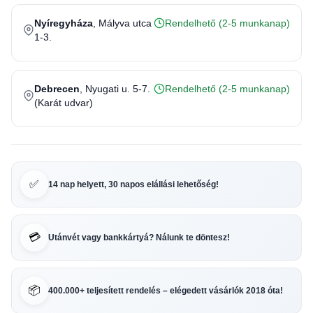
Nyíregyháza
, Mályva utca
Rendelhető (2-5 munkanap)
1-3.
Debrecen
, Nyugati u. 5-7.
Rendelhető (2-5 munkanap)
(Karát udvar)
✅
14 nap helyett, 30 napos elállási lehetőség!
💳
Utánvét vagy bankkártyá? Nálunk te döntesz!
📦
400.000+ teljesített rendelés – elégedett vásárlók 2018 óta!