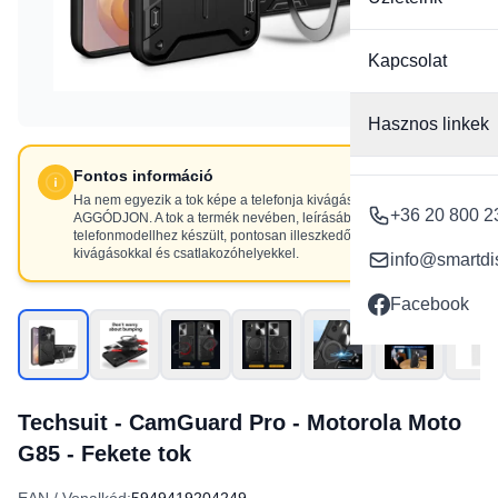
Kapcsolat
Hasznos linkek
Fontos információ
Ha nem egyezik a tok képe a telefonja kivágásaival, NE
+36 20 800 2
AGGÓDJON. A tok a termék nevében, leírásában szereplő
telefonmodellhez készült, pontosan illeszkedő
kivágásokkal és csatlakozóhelyekkel.
info@smartdi
Facebook
Techsuit - CamGuard Pro - Motorola Moto
G85 - Fekete tok