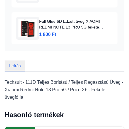
Full Glue 6D Edzett üveg XIAOMI
REDMI NOTE 13 PRO 5G fekete
üvegfólia
1 800 Ft
Leírás
Techsuit - 111D Teljes Borítású / Teljes Ragasztású Üveg -
Xiaomi Redmi Note 13 Pro 5G / Poco X6 - Fekete
üvegfólia
Hasonló termékek