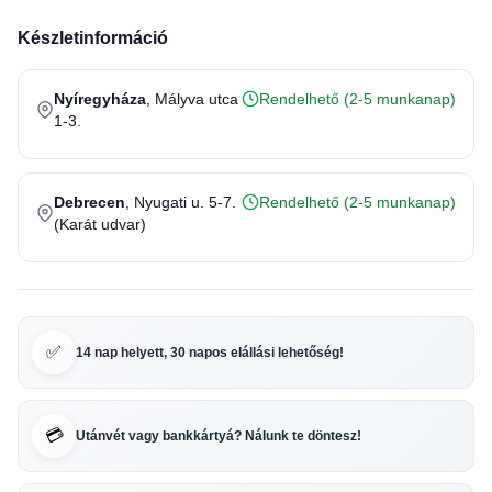
Készletinformáció
Nyíregyháza
, Mályva utca
Rendelhető (2-5 munkanap)
1-3.
Debrecen
, Nyugati u. 5-7.
Rendelhető (2-5 munkanap)
(Karát udvar)
✅
14 nap helyett, 30 napos elállási lehetőség!
💳
Utánvét vagy bankkártyá? Nálunk te döntesz!