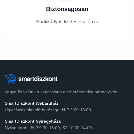
Biztonságosan
Bankkártyás fizetés esetén is
Vegye fel velünk a kapcsolatot elérhetőségeink bármelyikén.
SmartDiszkont Webáruház
Ügyfélszolgálat elérhetősége: H-P 9:00-16:00
SmartDiszkont Nyíregyháza
Nyitva tartás: H-P 9:30-18:00, SZ 10:00-14:00