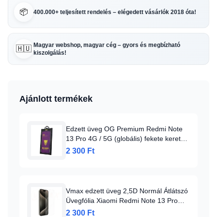
📦
400.000+ teljesített rendelés – elégedett vásárlók 2018 óta!
Magyar webshop, magyar cég – gyors és megbízható
🇭🇺
kiszolgálás!
Ajánlott termékek
Edzett üveg OG Premium Redmi Note
13 Pro 4G / 5G (globális) fekete keret
üvegfólia
2 300 Ft
Vmax edzett üveg 2,5D Normál Átlátszó
Üvegfólia Xiaomi Redmi Note 13 Pro
5G-hez, Üvegfólia
2 300 Ft