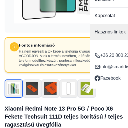
Kapcsolat
Hasznos linkek
Fontos információ
Ha nem egyezik a tok képe a telefonja kivágásaival, NE
+36 20 800 2
AGGÓDJON. A tok a termék nevében, leírásában szereplő
telefonmodellhez készült, pontosan illeszkedő
kivágásokkal és csatlakozóhelyekkel.
info@smartdi
Facebook
Xiaomi Redmi Note 13 Pro 5G / Poco X6
Fekete Techsuit 111D teljes borítású / teljes
ragasztású üvegfólia