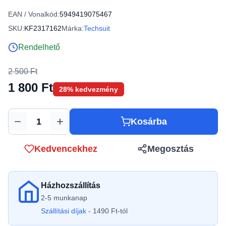
EAN / Vonalkód:
5949419075467
SKU:
KF2317162
Márka:
Techsuit
Rendelhető
2 500 Ft
1 800 Ft
28% kedvezmény
Kosárba
Mennyiség
Kedvencekhez
Megosztás
Házhozszállítás
2-5 munkanap
Szállítási díjak
- 1490 Ft-tól