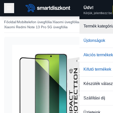
Üdv!
Kérjük, jelentkezz be.
Főoldal
Mobiltelefon üvegfólia
Xiaomi üvegfólia
Termék kategóri
Xiaomi Redmi Note 13 Pro 5G üvegfólia
Újdonságok
-28%
Akciós termékek
Kifutó termékek
Készülék válasz
Szállítási díj
Üzleteink