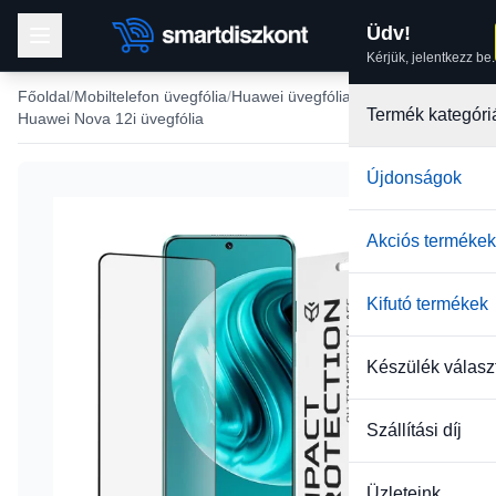
Üdv!
Kérjük, jelentkezz be.
Főoldal
Mobiltelefon üvegfólia
Huawei üvegfólia
Termék kategóri
Huawei Nova 12i üvegfólia
Újdonságok
-25%
Akciós termékek
Kifutó termékek
Készülék válasz
Szállítási díj
Üzleteink