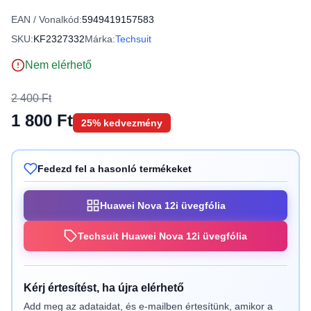
EAN / Vonalkód:
5949419157583
SKU:
KF2327332
Márka:
Techsuit
Nem elérhető
2 400 Ft
1 800 Ft
25% kedvezmény
Fedezd fel a hasonló termékeket
Huawei Nova 12i üvegfólia
Techsuit Huawei Nova 12i üvegfólia
Kérj értesítést, ha újra elérhető
Add meg az adataidat, és e-mailben értesítünk, amikor a