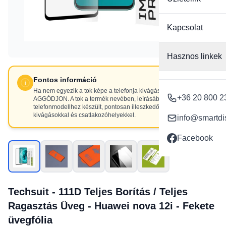
Kapcsolat
Hasznos linkek
Fontos információ
Ha nem egyezik a tok képe a telefonja kivágásaival, NE
+36 20 800 2
AGGÓDJON. A tok a termék nevében, leírásában szereplő
telefonmodellhez készült, pontosan illeszkedő
kivágásokkal és csatlakozóhelyekkel.
info@smartdi
Facebook
Techsuit - 111D Teljes Borítás / Teljes
Ragasztás Üveg - Huawei nova 12i - Fekete
üvegfólia