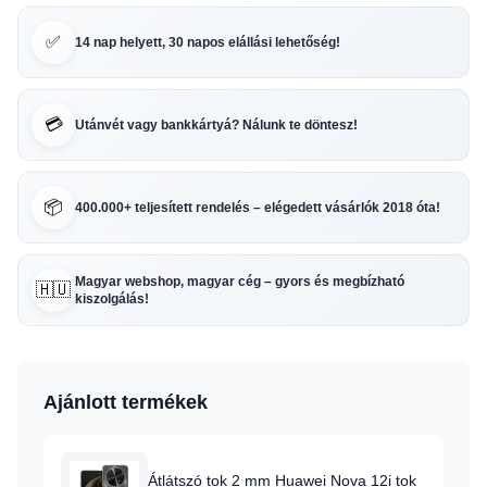
✅
14 nap helyett, 30 napos elállási lehetőség!
💳
Utánvét vagy bankkártyá? Nálunk te döntesz!
📦
400.000+ teljesített rendelés – elégedett vásárlók 2018 óta!
Magyar webshop, magyar cég – gyors és megbízható
🇭🇺
kiszolgálás!
Ajánlott termékek
Átlátszó tok 2 mm Huawei Nova 12i tok