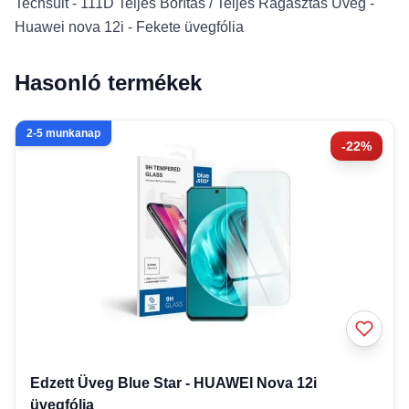
Techsuit - 111D Teljes Borítás / Teljes Ragasztás Üveg -
Huawei nova 12i - Fekete üvegfólia
Hasonló termékek
2-5 munkanap
-22%
Edzett Üveg Blue Star - HUAWEI Nova 12i
üvegfólia