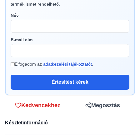
termék ismét rendelhető.
Név
E-mail cím
Elfogadom az
adatkezelési tájékoztatót
.
Értesítést kérek
Kedvencekhez
Megosztás
Készletinformáció