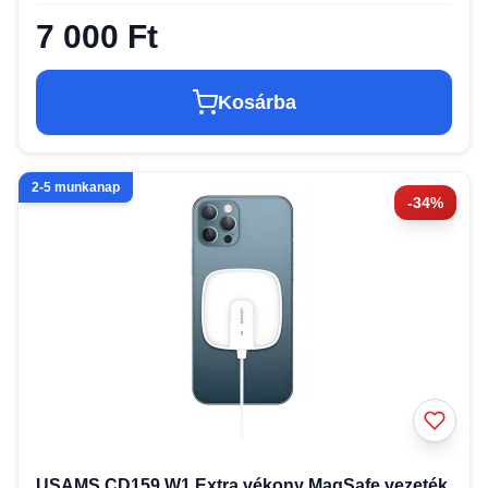
7 000 Ft
Kosárba
2-5 munkanap
-34%
USAMS CD159 W1 Extra vékony MagSafe vezeték