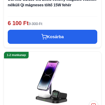
nélküli Qi mágneses töltő 15W fehér
6 100 Ft
9 300 Ft
Kosárba
1-2 munkanap