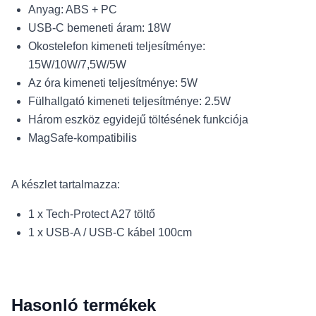
Anyag: ABS + PC
USB-C bemeneti áram: 18W
Okostelefon kimeneti teljesítménye:
15W/10W/7,5W/5W
Az óra kimeneti teljesítménye: 5W
Fülhallgató kimeneti teljesítménye: 2.5W
Három eszköz egyidejű töltésének funkciója
MagSafe-kompatibilis
A készlet tartalmazza:
1 x Tech-Protect A27 töltő
1 x USB-A / USB-C kábel 100cm
Hasonló termékek