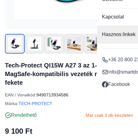
Kapcsolat
Hasznos linkek
+36 20 800 2
Tech-Protect QI15W A27 3 az 1-ben
info@smartdi
MagSafe-kompatibilis vezeték nélküli töltő
fekete
Facebook
EAN / Vonalkód:
9490713934586
Márka:
TECH-PROTECT
Rendelhető
Már csak 3 db készleten
9 100 Ft