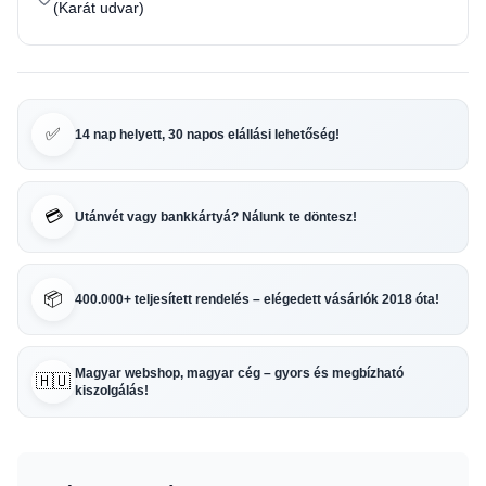
(Karát udvar)
✅
14 nap helyett, 30 napos elállási lehetőség!
💳
Utánvét vagy bankkártyá? Nálunk te döntesz!
📦
400.000+ teljesített rendelés – elégedett vásárlók 2018 óta!
Magyar webshop, magyar cég – gyors és megbízható
🇭🇺
kiszolgálás!