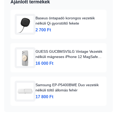
Ajánlott termékek
Baseus öntapadó korongos vezeték
nélküli Qi gyorstöltő fekete
2 700 Ft
GUESS GUCBMSVSLG Vintage Vezeték
nélküli mágneses iPhone 12 MagSafe
töltő 15W arany
16 000 Ft
Samsung EP-P5400BWE Duo vezeték
nélküli töltő állomás fehér
17 800 Ft