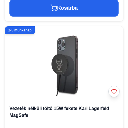
Kosárba
2-5 munkanap
Vezeték nélküli töltő 15W fekete Karl Lagerfeld
MagSafe