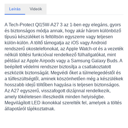
Leírás
Videók
A Tech-Protect QI15W-A27 3 az 1-ben egy elegáns, gyors
és biztonságos módja annak, hogy akár három különböző
típusú készüléket is feltöltsön egyszerre vagy teljesen
külön-külön. A töltő támogatja az iOS vagy Android
rendszerű okostelefonokat, az Apple Watch-ot és a vezeték
nélküli töltési funkcióval rendelkező fülhallgatókat, mint
például az Apple Airpods vagy a Samsung Galaxy Buds. A
beépített védelmi rendszer biztosítja a csatlakoztatott
eszközök biztonságát. Megvédi őket a túlmelegedéstől és
a túlfeszültségtől, aminek köszönhetően még a készülékek
hosszabb idejű töltőben hagyása is teljesen biztonságos.
Az A27 egyszerű, visszafogott dizájnnal rendelkezik,
amely tökéletesen illeszkedik minden helyiségbe.
Megvilágított LED ikonokkal szerelték fel, amelyek a töltés
állapotáról tájékoztatnak.