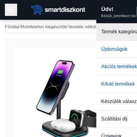
Üdv!
Kérjük, jelentkezz be.
Főoldal
Mobiltelefon kiegészítők
Vezeték nélküli töltő, QI töltő
Termék kategóri
Újdonságok
Akciós termékek
Kifutó termékek
Készülék válasz
Szállítási díj
Üzleteink