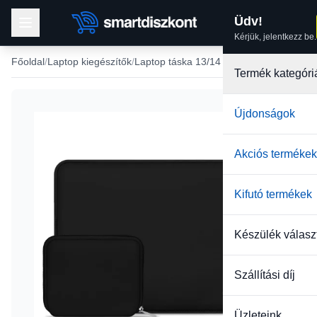
Üdv!
Kérjük, jelentkezz be.
Főoldal
Laptop kiegészítők
Laptop táska 13/14 méretben
Termék kategóri
Újdonságok
Akciós termékek
Kifutó termékek
Készülék válasz
Szállítási díj
Üzleteink