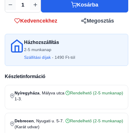
Kosárba
Mennyiség
Kedvencekhez
Megosztás
Házhozszállítás
2-5 munkanap
Szállítási díjak
- 1490 Ft-tól
Készletinformáció
Nyíregyháza
, Mályva utca
Rendelhető (2-5 munkanap)
1-3.
Debrecen
, Nyugati u. 5-7.
Rendelhető (2-5 munkanap)
(Karát udvar)