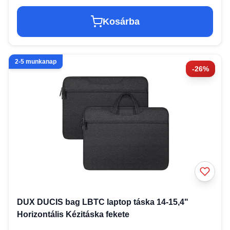
Kosárba
2-5 munkanap
-26%
DUX DUCIS bag LBTC laptop táska 14-15,4"
Horizontális Kézitáska fekete