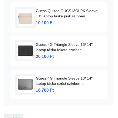
Guess Quilted GUCS13QLPK Sleeve
13'' laptop táska pink színben
10 100 Ft
Guess 4G Triangle Sleeve 13/ 14''
laptop táska fekete színben
(GUCS14P4TK)
20 100 Ft
Guess 4G Triangle Sleeve 13/ 14''
laptop táska ezüst színben
(GUCS14PSATLG)
16 700 Ft