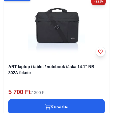
-22%
ART laptop / tablet / notebook táska 14.1" NB-
302A fekete
5 700 Ft
7 300 Ft
Kosárba