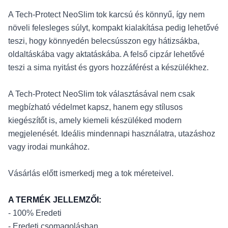
A Tech-Protect NeoSlim tok karcsú és könnyű, így nem
növeli felesleges súlyt, kompakt kialakítása pedig lehetővé
teszi, hogy könnyedén belecsússzon egy hátizsákba,
oldaltáskába vagy aktatáskába. A felső cipzár lehetővé
teszi a sima nyitást és gyors hozzáférést a készülékhez.
A Tech-Protect NeoSlim tok választásával nem csak
megbízható védelmet kapsz, hanem egy stílusos
kiegészítőt is, amely kiemeli készüléked modern
megjelenését. Ideális mindennapi használatra, utazáshoz
vagy irodai munkához.
Vásárlás előtt ismerkedj meg a tok méreteivel.
A TERMÉK JELLEMZŐI:
- 100% Eredeti
- Eredeti csomagolásban