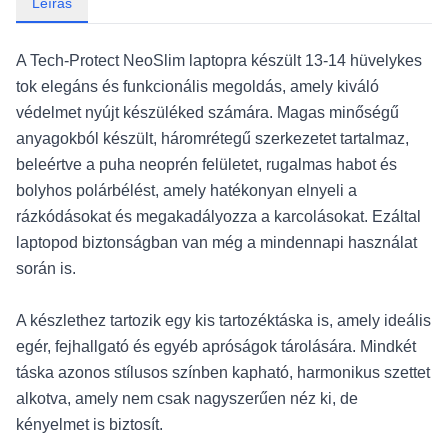
Leírás
A Tech-Protect NeoSlim laptopra készült 13-14 hüvelykes
tok elegáns és funkcionális megoldás, amely kiváló
védelmet nyújt készüléked számára. Magas minőségű
anyagokból készült, háromrétegű szerkezetet tartalmaz,
beleértve a puha neoprén felületet, rugalmas habot és
bolyhos polárbélést, amely hatékonyan elnyeli a
rázkódásokat és megakadályozza a karcolásokat. Ezáltal
laptopod biztonságban van még a mindennapi használat
során is.
A készlethez tartozik egy kis tartozéktáska is, amely ideális
egér, fejhallgató és egyéb apróságok tárolására. Mindkét
táska azonos stílusos színben kapható, harmonikus szettet
alkotva, amely nem csak nagyszerűen néz ki, de
kényelmet is biztosít.