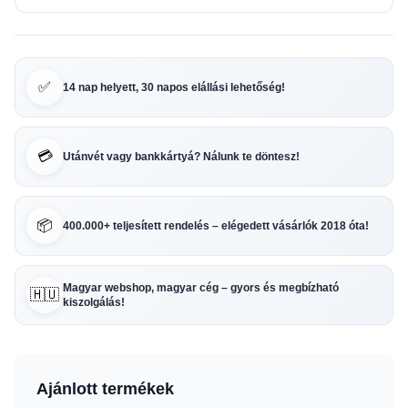
✅
14 nap helyett, 30 napos elállási lehetőség!
💳
Utánvét vagy bankkártyá? Nálunk te döntesz!
📦
400.000+ teljesített rendelés – elégedett vásárlók 2018 óta!
Magyar webshop, magyar cég – gyors és megbízható
🇭🇺
kiszolgálás!
Ajánlott termékek