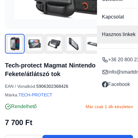
Kapcsolat
Hasznos linkek
+36 20 800 2
Tech-protect Magmat Nintendo Switch 2
info@smartdi
Fekete/átlátszó tok
Facebook
EAN / Vonalkód:
5906302368426
Márka:
TECH-PROTECT
Rendelhető
Már csak 1 db készleten
7 700 Ft