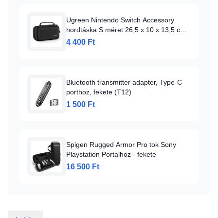
Ugreen Nintendo Switch Accessory
hordtáska S méret 26,5 x 10 x 13,5 cm
fekete (50275 LP145)
4 400 Ft
Bluetooth transmitter adapter, Type-C
porthoz, fekete (T12)
1 500 Ft
Spigen Rugged Armor Pro tok Sony
Playstation Portalhoz - fekete
16 500 Ft