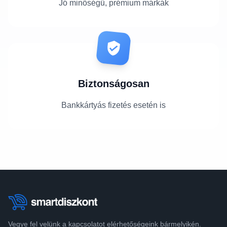
Jó minőségű, prémium márkák
Biztonságosan
Bankkártyás fizetés esetén is
Vegye fel velünk a kapcsolatot elérhetőségeink bármelyikén.