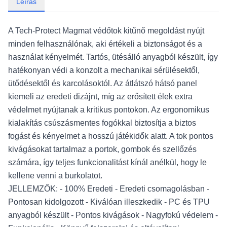
Leírás
A Tech-Protect Magmat védőtok kitűnő megoldást nyújt
minden felhasználónak, aki értékeli a biztonságot és a
használat kényelmét. Tartós, ütésálló anyagból készült, így
hatékonyan védi a konzolt a mechanikai sérülésektől,
ütődésektől és karcolásoktól. Az átlátszó hátsó panel
kiemeli az eredeti dizájnt, míg az erősített élek extra
védelmet nyújtanak a kritikus pontokon. Az ergonomikus
kialakítás csúszásmentes fogókkal biztosítja a biztos
fogást és kényelmet a hosszú játékidők alatt. A tok pontos
kivágásokat tartalmaz a portok, gombok és szellőzés
számára, így teljes funkcionalitást kínál anélkül, hogy le
kellene venni a burkolatot.
JELLEMZŐK: - 100% Eredeti - Eredeti csomagolásban -
Pontosan kidolgozott - Kiválóan illeszkedik - PC és TPU
anyagból készült - Pontos kivágások - Nagyfokú védelem -