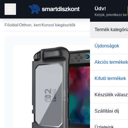
Üdv!
Kérjük, jelentkezz be.
Főoldal
Otthon, kert
Konzol kiegészítők
Termék kategóri
Újdonságok
Akciós termékek
Kifutó termékek
Készülék válasz
Szállítási díj
Üzleteink