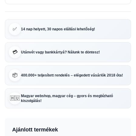
✅
14 nap helyett, 30 napos elállási lehetőség!
💳
Utánvét vagy bankkártyá? Nálunk te döntesz!
📦
400.000+ teljesített rendelés – elégedett vásárlók 2018 óta!
Magyar webshop, magyar cég – gyors és megbízható
🇭🇺
kiszolgálás!
Ajánlott termékek