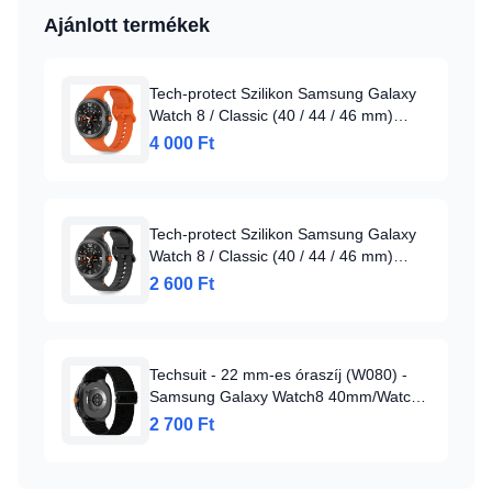
Ajánlott termékek
Tech-protect Szilikon Samsung Galaxy
Watch 8 / Classic (40 / 44 / 46 mm)
Napkitörés Narancs
4 000 Ft
Tech-protect Szilikon Samsung Galaxy
Watch 8 / Classic (40 / 44 / 46 mm)
Fekete
2 600 Ft
Techsuit - 22 mm-es óraszíj (W080) -
Samsung Galaxy Watch8 40mm/Watch8
44mm/Watch8 Classic/Ultra 2 - Fekete
2 700 Ft