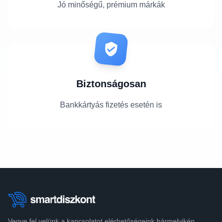
Jó minőségű, prémium márkák
Biztonságosan
Bankkártyás fizetés esetén is
Vegye fel velünk a kapcsolatot elérhetőségeink bármelyikén.