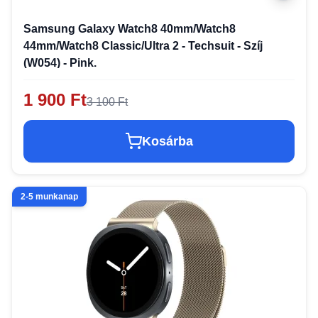
Samsung Galaxy Watch8 40mm/Watch8
44mm/Watch8 Classic/Ultra 2 - Techsuit - Szíj
(W054) - Pink.
1 900 Ft
3 100 Ft
Kosárba
2-5 munkanap