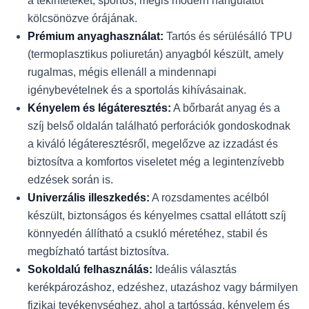
a tekinteteket, sportos, mégis modern hangulatot
kölcsönözve órájának.
Prémium anyaghasználat:
Tartós és sérülésálló TPU
(termoplasztikus poliuretán) anyagból készült, amely
rugalmas, mégis ellenáll a mindennapi
igénybevételnek és a sportolás kihívásainak.
Kényelem és légáteresztés:
A bőrbarát anyag és a
szíj belső oldalán található perforációk gondoskodnak
a kiváló légáteresztésről, megelőzve az izzadást és
biztosítva a komfortos viseletet még a legintenzívebb
edzések során is.
Univerzális illeszkedés:
A rozsdamentes acélból
készült, biztonságos és kényelmes csattal ellátott szíj
könnyedén állítható a csukló méretéhez, stabil és
megbízható tartást biztosítva.
Sokoldalú felhasználás:
Ideális választás
kerékpározáshoz, edzéshez, utazáshoz vagy bármilyen
fizikai tevékenységhez, ahol a tartósság, kényelem és