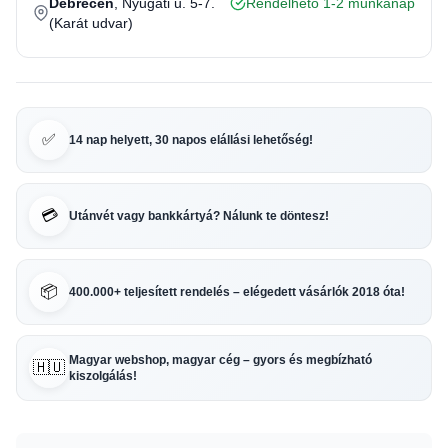
Debrecen
, Nyugati u. 5-7.
Rendelhető 1-2 munkanap
(Karát udvar)
✅
14 nap helyett, 30 napos elállási lehetőség!
💳
Utánvét vagy bankkártyá? Nálunk te döntesz!
📦
400.000+ teljesített rendelés – elégedett vásárlók 2018 óta!
Magyar webshop, magyar cég – gyors és megbízható
🇭🇺
kiszolgálás!