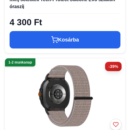
óraszíj
4 300 Ft
Kosárba
1-2 munkanap
-39%