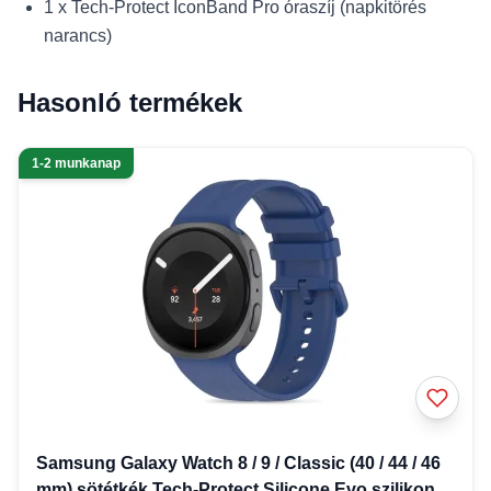
1 x Tech-Protect IconBand Pro óraszíj (napkitörés
narancs)
Hasonló termékek
1-2 munkanap
Samsung Galaxy Watch 8 / 9 / Classic (40 / 44 / 46
mm) sötétkék Tech-Protect Silicone Evo szilikon