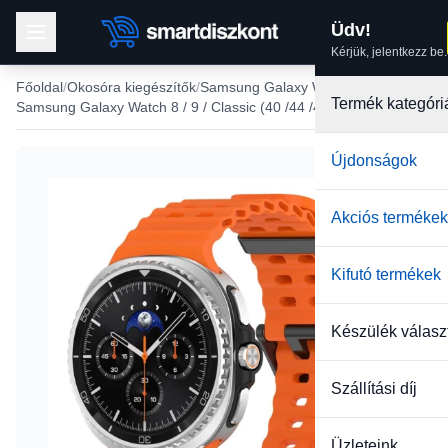
Üdv!
Kérjük, jelentkezz be.
Főoldal
Okosóra kiegészítők
Samsung Galaxy Watch óraszíj
Termék kategóri
Samsung Galaxy Watch 8 / 9 / Classic (40 /44 /46 mm) szíj
Újdonságok
Akciós termékek
Kifutó termékek
Készülék válasz
Szállítási díj
Üzleteink