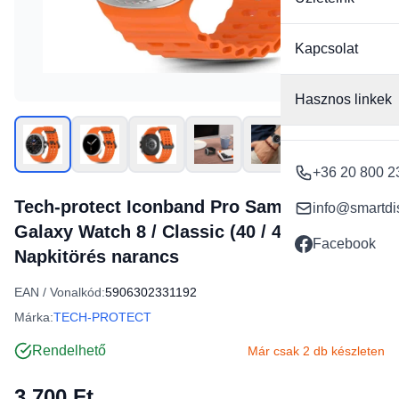
Kapcsolat
Hasznos linkek
+36 20 800 2
Tech-protect Iconband Pro Samsung
info@smartdi
Galaxy Watch 8 / Classic (40 / 44 / 46 mm)
Facebook
Napkitörés narancs
EAN / Vonalkód:
5906302331192
Márka:
TECH-PROTECT
Rendelhető
Már csak 2 db készleten
3 700 Ft