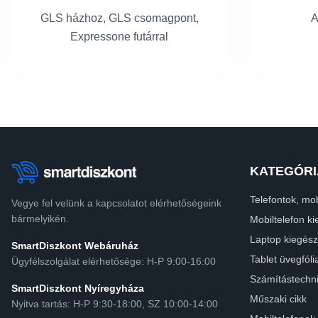
GLS házhoz, GLS csomagpont,
A
Expressone futárral
KATEGÓRI
Telefontok, mob
Vegye fel velünk a kapcsolatot elérhetőségeink
bármelyikén.
Mobiltelefon ki
Laptop kiegész
SmartDiszkont Webáruház
Tablet üvegfóli
Ügyfélszolgálat elérhetősége: H-P 9:00-16:00
Számítástechn
SmartDiszkont Nyíregyháza
Műszaki cikk
Nyitva tartás: H-P 9:30-18:00, SZ 10:00-14:00