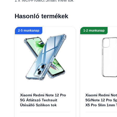
1 x Tech-Protect Smart View tok
Hasonló termékek
2-5 munkanap
1-2 munkanap
Xiaomi Redmi Note 12 Pro
Xiaomi Redmi Not
5G Átlátszó Techsuit
5G/Note 12 Pro S
Ütésálló Szilikon tok
X5 Pro Slim 1mm 
átlátszó