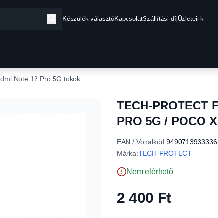
Készülék választó
Kapcsolat
Szállítási díj
Üzleteink
dmi Note 12 Pro 5G tokok
TECH-PROTECT F
PRO 5G / POCO X
EAN / Vonalkód:
9490713933336
Márka:
TECH-PROTECT
Nem elérhető
2 400 Ft