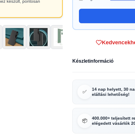
hez készült, pontosan
Kedvencekh
Készletinformáció
14 nap helyett, 30 n
✅
elállási lehetőség!
400.000+ teljesített 
📦
elégedett vásárlók 2