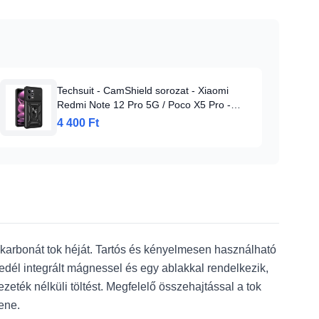
Techsuit - CamShield sorozat - Xiaomi
Redmi Note 12 Pro 5G / Poco X5 Pro -
Fekete tok
4 400 Ft
ikarbonát tok héját. Tartós és kényelmesen használható
edél integrált mágnessel és egy ablakkal rendelkezik,
eték nélküli töltést. Megfelelő összehajtással a tok
lene.