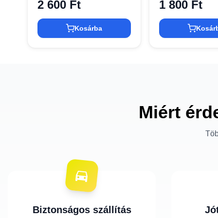
2 600 Ft
1 800 Ft
Kosárba
Kosár
Miért érd
Töb
Biztonságos szállítás
Jó