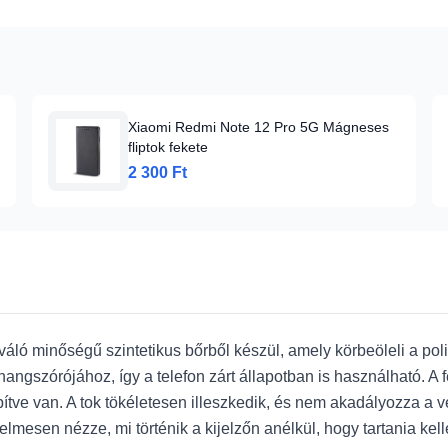
Xiaomi Redmi Note 12 Pro 5G Mágneses
fliptok fekete
2 300 Ft
áló minőségű szintetikus bőrből készül, amely körbeöleli a pol
ngszórójához, így a telefon zárt állapotban is használható. A f
tve van. A tok tökéletesen illeszkedik, és nem akadályozza a vez
elmesen nézze, mi történik a kijelzőn anélkül, hogy tartania kel