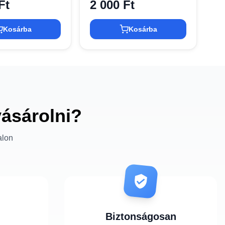
Ft
2 000 Ft
Kosárba
Kosárba
vásárolni?
alon
Biztonságosan