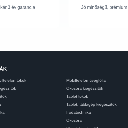
kár 3 év garancia
Jó minőségű, prémium
ÁK
iltelefon tokok
Mobiltelefon üvegfólia
egészítők
Okosóra kiegészítők
ítők
Tablet tokok
a
Tablet, táblagép kiegészítők
ika
Irodatechnika
Okosóra