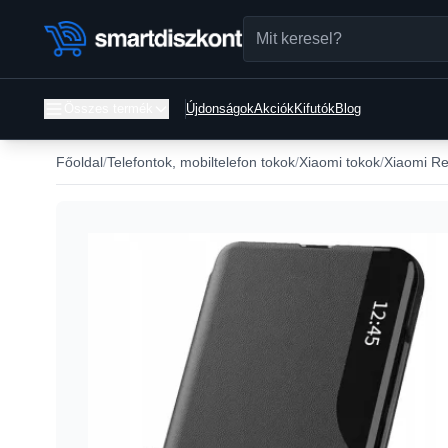
Összes termék
Újdonságok
Akciók
Kifutók
Blog
Főoldal
Telefontok, mobiltelefon tokok
Xiaomi tokok
Xiaomi Re