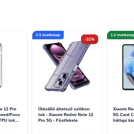
2-5 munkanap
1-2 munkana
-31%
e 12 Pro
Ütésálló áttetsző szilikon
Xiaomi Re
peed/Poco
tok - Xiaomi Redmi Note 12
5G Card C
TPU tok
Pro 5G - Füstfekete
hátlapi ká