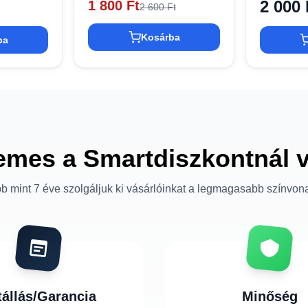
2 000 
1 800 Ft
2 600 Ft
Kosárba
ba
emes a Smartdiszkontnál 
b mint 7 éve szolgáljuk ki vásárlóinkat a legmagasabb színvon
tállás/Garancia
Minőség