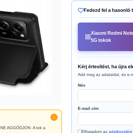
Fedezd fel a hasonló 
Xiaomi Redmi Note
5G tokok
Kérj értesítést, ha újra e
Add meg az adataidat, és e-m
Név
E-mail cím
l, NE AGGÓDJON. A tok a
Elfogadom az
adatkezelési 