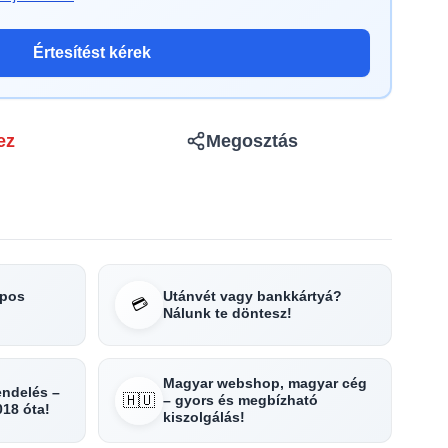
Értesítést kérek
ez
Megosztás
apos
Utánvét vagy bankkártyá?
💳
Nálunk te döntesz!
Magyar webshop, magyar cég
rendelés –
🇭🇺
– gyors és megbízható
018 óta!
kiszolgálás!