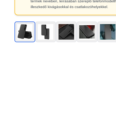
termék nevében, leírásában szereplő telefonmodell
illeszkedő kivágásokkal és csatlakozóhelyekkel.