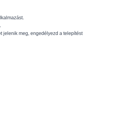
lkalmazást.
.
et jelenik meg, engedélyezd a telepítést