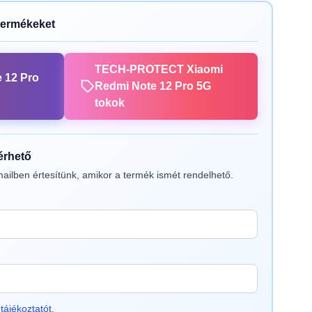
termékeket
TECH-PROTECT Xiaomi
 12 Pro
Redmi Note 12 Pro 5G
tokok
lérhető
ailben értesítünk, amikor a termék ismét rendelhető.
tájékoztatót
.