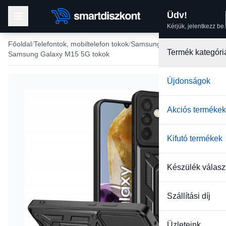
Üdv!
Kérjük, jelentkezz be.
Főoldal
Telefontok, mobiltelefon tokok
Samsung tokok
Termék kategóri
Samsung Galaxy M15 5G tokok
Újdonságok
Akciós termékek
Kifutó termékek
Készülék válasz
Szállítási díj
Üzleteink