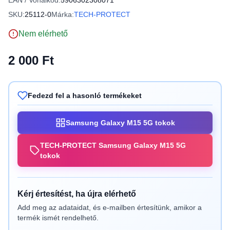
EAN / Vonalkód:
5906302308071
SKU:
25112-0
Márka:
TECH-PROTECT
Nem elérhető
2 000 Ft
Fedezd fel a hasonló termékeket
Samsung Galaxy M15 5G tokok
TECH-PROTECT Samsung Galaxy M15 5G
tokok
Kérj értesítést, ha újra elérhető
Add meg az adataidat, és e-mailben értesítünk, amikor a
termék ismét rendelhető.