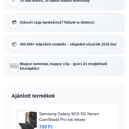
✅
14 nap helyett, 30 napos elállási lehetőség!
💳
Utánvét vagy bankkártyá? Nálunk te döntesz!
📦
400.000+ teljesített rendelés – elégedett vásárlók 2018 óta!
Magyar webshop, magyar cég – gyors és megbízható
🇭🇺
kiszolgálás!
Ajánlott termékek
Samsung Galaxy M15 5G Nexeri
CamShield Pro tok fekete
700 Ft