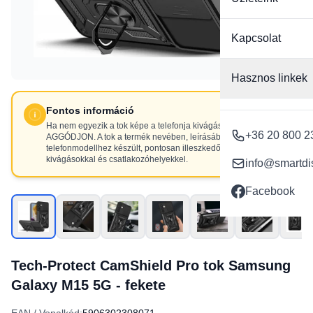
Kapcsolat
Hasznos linkek
Fontos információ
Ha nem egyezik a tok képe a telefonja kivágásaival, NE
+36 20 800 2
AGGÓDJON. A tok a termék nevében, leírásában szereplő
telefonmodellhez készült, pontosan illeszkedő
kivágásokkal és csatlakozóhelyekkel.
info@smartdi
Facebook
Tech-Protect CamShield Pro tok Samsung
Galaxy M15 5G - fekete