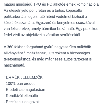
magas minőségű TPU és PC alkotóelemek kombinációja.
Az ütéselnyelő poliuretán és a tartós, kopásálló
polikarbonát megbízható hibrid védelmet biztosít a
készülék számára. Egyszerű és kényelmes csúszkával
van felszerelve, amely bármikor bezárható. Egy praktikus
fedél védi az objektívet a váratlan sérülésektől.
A 360 fokban forgatható gyűrű nagyszerűen működik
állványként filmnézéshez, ujjtartóként a biztonságos
telefonfogáshoz, és még mágneses autós tartóként is
használható.
TERMÉK JELLEMZŐK:
- 100%-ban eredeti
- Eredeti csomagolásban
- Rendkívül ellenálló
- Precízen kidolgozott