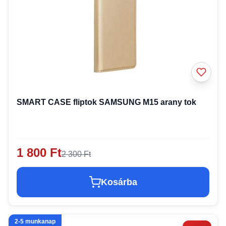
SMART CASE fliptok SAMSUNG M15 arany tok
1 800 Ft
2 300 Ft
Kosárba
2-5 munkanap