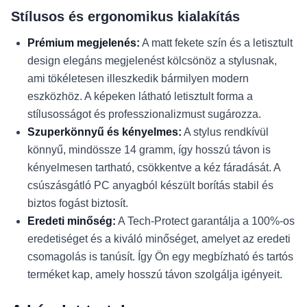
Stílusos és ergonomikus kialakítás
Prémium megjelenés:
A matt fekete szín és a letisztult
design elegáns megjelenést kölcsönöz a stylusnak,
ami tökéletesen illeszkedik bármilyen modern
eszközhöz. A képeken látható letisztult forma a
stílusosságot és professzionalizmust sugározza.
Szuperkönnyű és kényelmes:
A stylus rendkívül
könnyű, mindössze 14 gramm, így hosszú távon is
kényelmesen tartható, csökkentve a kéz fáradását. A
csúszásgátló PC anyagból készült borítás stabil és
biztos fogást biztosít.
Eredeti minőség:
A Tech-Protect garantálja a 100%-os
eredetiséget és a kiváló minőséget, amelyet az eredeti
csomagolás is tanúsít. Így Ön egy megbízható és tartós
terméket kap, amely hosszú távon szolgálja igényeit.