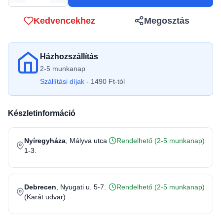
Kedvencekhez
Megosztás
Házhozszállítás
2-5 munkanap
Szállítási díjak
- 1490 Ft-tól
Készletinformáció
Nyíregyháza
, Mályva utca
Rendelhető (2-5 munkanap)
1-3.
Debrecen
, Nyugati u. 5-7.
Rendelhető (2-5 munkanap)
(Karát udvar)