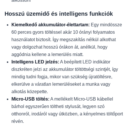
alkosson!
Hosszú üzemidő és intelligens funkciók
Kiemelkedő akkumulátor-élettartam:
Egy mindössze
60 perces gyors töltéssel akár 10 órányi folyamatos
használatot biztosít. Így megszakítás nélkül alkothat
vagy dolgozhat hosszú órákon át, anélkül, hogy
aggódnia kellene a lemerülés miatt.
Intelligens LED jelzés:
A beépített LED indikátor
diszkréten jelzi az akkumulátor töltöttségi szintjét, így
mindig tudni fogja, mikor van szükség újratöltésre,
elkerülve a váratlan lemerüléseket a munka vagy
alkotás közepette.
Micro-USB töltés:
A mellékelt Micro-USB kábellel
bárhol egyszerűen töltheti stylusát, legyen szó
otthonról, irodáról vagy útközben, a kényelmes töltőport
révén.