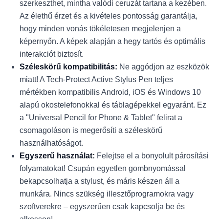
szerkeszthet, mintha valódi ceruzát tartana a kezében.
Az élethű érzet és a kivételes pontosság garantálja,
hogy minden vonás tökéletesen megjelenjen a
képernyőn. A képek alapján a hegy tartós és optimális
interakciót biztosít.
Széleskörű kompatibilitás:
Ne aggódjon az eszközök
miatt! A Tech-Protect Active Stylus Pen teljes
mértékben kompatibilis Android, iOS és Windows 10
alapú okostelefonokkal és táblagépekkel egyaránt. Ez
a "Universal Pencil for Phone & Tablet" felirat a
csomagoláson is megerősíti a széleskörű
használhatóságot.
Egyszerű használat:
Felejtse el a bonyolult párosítási
folyamatokat! Csupán egyetlen gombnyomással
bekapcsolhatja a stylust, és máris készen áll a
munkára. Nincs szükség illesztőprogramokra vagy
szoftverekre – egyszerűen csak kapcsolja be és