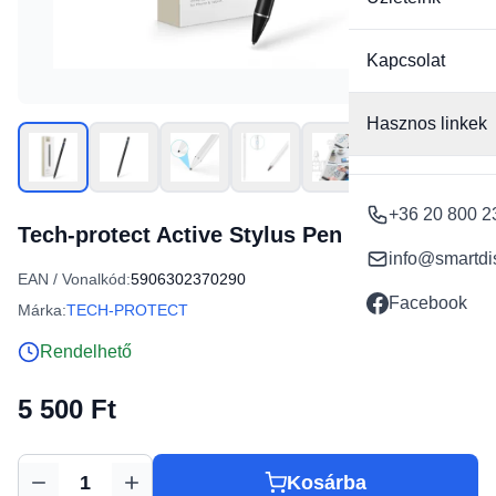
Kapcsolat
Hasznos linkek
+36 20 800 2
Tech-protect Active Stylus Pen Fekete
info@smartdi
EAN / Vonalkód:
5906302370290
Facebook
Márka:
TECH-PROTECT
Rendelhető
5 500 Ft
Kosárba
Mennyiség