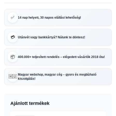
✅
14 nap helyett, 30 napos elállási lehetőség!
💳
Utánvét vagy bankkártyá? Nálunk te döntesz!
📦
400.000+ teljesített rendelés – elégedett vásárlók 2018 óta!
Magyar webshop, magyar cég – gyors és megbízható
🇭🇺
kiszolgálás!
Ajánlott termékek