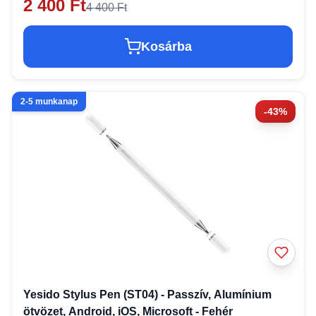
2 400 Ft
4 400 Ft
Kosárba
2-5 munkanap
-43%
Yesido Stylus Pen (ST04) - Passzív, Alumínium
ötvözet, Android, iOS, Microsoft - Fehér