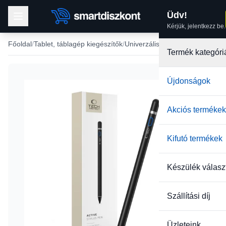
Üdv!
Kérjük, jelentkezz be.
Főoldal
Tablet, táblagép kiegészítők
Univerzális Stylus tollak
Termék kategóri
Újdonságok
Akciós termékek
Kifutó termékek
Készülék válasz
Szállítási díj
Üzleteink