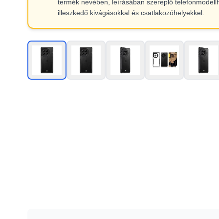
termék nevében, leírásában szereplő telefonmodell
illeszkedő kivágásokkal és csatlakozóhelyekkel.