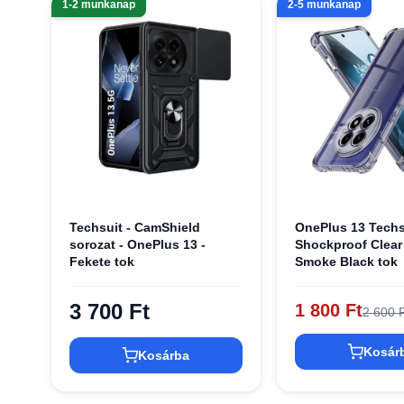
1-2 munkanap
2-5 munkanap
Techsuit - CamShield
OnePlus 13 Techs
sorozat - OnePlus 13 -
Shockproof Clear 
Fekete tok
Smoke Black tok
3 700 Ft
1 800 Ft
2 600 F
Kosár
Kosárba