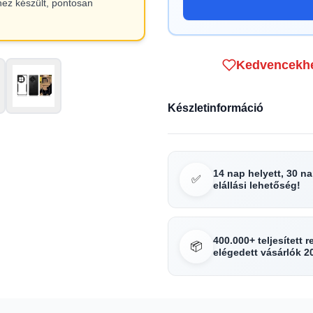
hez készült, pontosan
Kedvencekh
Készletinformáció
14 nap helyett, 30 n
✅
elállási lehetőség!
400.000+ teljesített 
📦
elégedett vásárlók 2