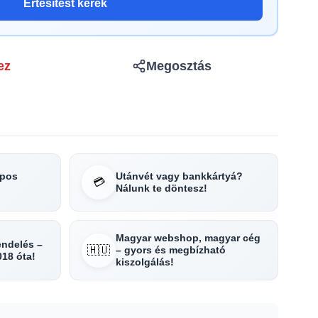
Értesítést kérek
ez
Megosztás
apos
Utánvét vagy bankkártyá?
💳
Nálunk te döntesz!
Magyar webshop, magyar cég
rendelés –
🇭🇺
– gyors és megbízható
018 óta!
kiszolgálás!