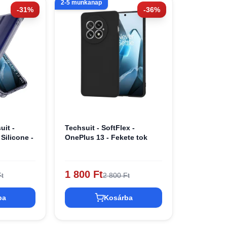
2-5 munkanap
-31%
-36%
uit -
Techsuit - SoftFlex -
Silicone -
OnePlus 13 - Fekete tok
1 800 Ft
t
2 800 Ft
ba
Kosárba