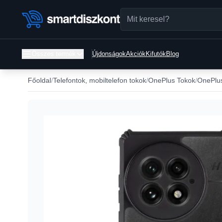
Összes termék
Újdonságok
Akciók
Kifutók
Blog
Főoldal
Telefontok, mobiltelefon tokok
OnePlus Tokok
OnePlus