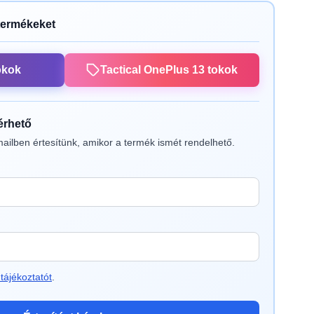
termékeket
okok
Tactical OnePlus 13 tokok
lérhető
ailben értesítünk, amikor a termék ismét rendelhető.
tájékoztatót
.