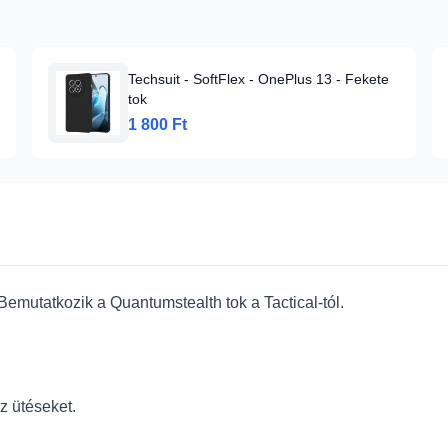
Techsuit - SoftFlex - OnePlus 13 - Fekete
tok
1 800 Ft
mutatkozik a Quantumstealth tok a Tactical-tól.
z ütéseket.