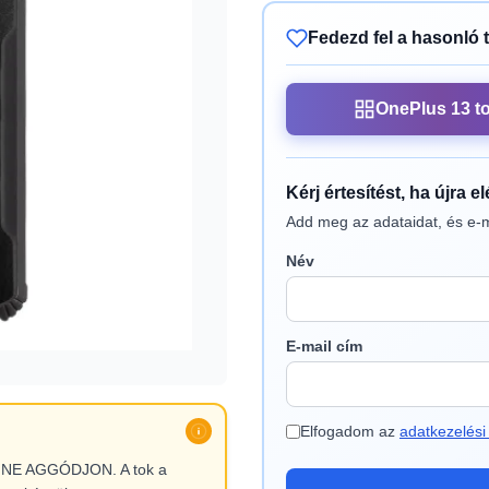
Fedezd fel a hasonló 
OnePlus 13 t
Kérj értesítést, ha újra e
Add meg az adataidat, és e-m
Név
E-mail cím
Elfogadom az
adatkezelési 
l, NE AGGÓDJON. A tok a