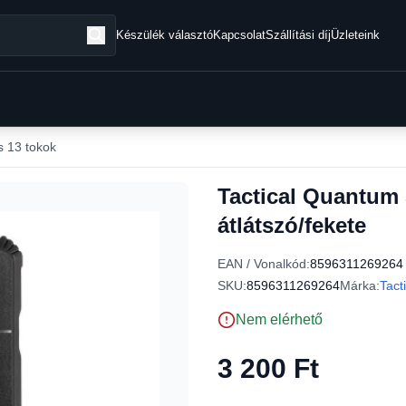
Készülék választó
Kapcsolat
Szállítási díj
Üzleteink
 13 tokok
Tactical Quantum 
átlátszó/fekete
EAN / Vonalkód:
8596311269264
SKU:
8596311269264
Márka:
Tact
Nem elérhető
3 200 Ft