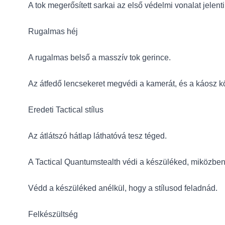
A tok megerősített sarkai az első védelmi vonalat jelen
Rugalmas héj
A rugalmas belső a masszív tok gerince.
Az átfedő lencsekeret megvédi a kamerát, és a káosz kö
Eredeti Tactical stílus
Az átlátszó hátlap láthatóvá tesz téged.
A Tactical Quantumstealth védi a készüléked, miközben 
Védd a készüléked anélkül, hogy a stílusod feladnád.
Felkészültség