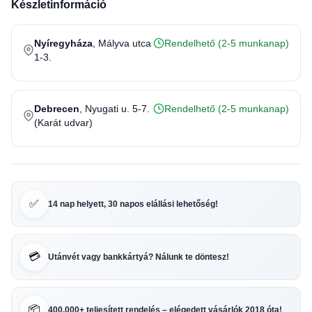
Készletinformáció
Nyíregyháza
, Mályva utca
Rendelhető (2-5 munkanap)
1-3.
Debrecen
, Nyugati u. 5-7.
Rendelhető (2-5 munkanap)
(Karát udvar)
✅
14 nap helyett, 30 napos elállási lehetőség!
💳
Utánvét vagy bankkártyá? Nálunk te döntesz!
📦
400.000+ teljesített rendelés – elégedett vásárlók 2018 óta!