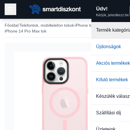
Üdv!
Kérjük, jelentkezz be.
Főoldal
Telefontok, mobiltelefon tokok
iPhone tokok
Termék kategóri
iPhone 14 Pro Max tok
Újdonságok
-36%
Akciós termékek
Kifutó termékek
Készülék válasz
Szállítási díj
Üzleteink