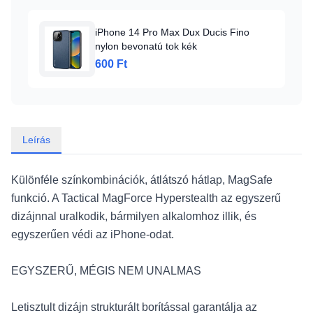
iPhone 14 Pro Max Dux Ducis Fino
nylon bevonatú tok kék
600 Ft
Leírás
Különféle színkombinációk, átlátszó hátlap, MagSafe
funkció. A Tactical MagForce Hyperstealth az egyszerű
dizájnnal uralkodik, bármilyen alkalomhoz illik, és
egyszerűen védi az iPhone-odat.
EGYSZERŰ, MÉGIS NEM UNALMAS
Letisztult dizájn strukturált borítással garantálja az