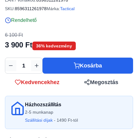
EAN / Vonalkód:
8596311261978
SKU:
8596311261978
Márka:
Tactical
Rendelhető
6 100 Ft
3 900 Ft
36% kedvezmény
Kosárba
Mennyiség
Kedvencekhez
Megosztás
Házhozszállítás
2-5 munkanap
Szállítási díjak
- 1490 Ft-tól