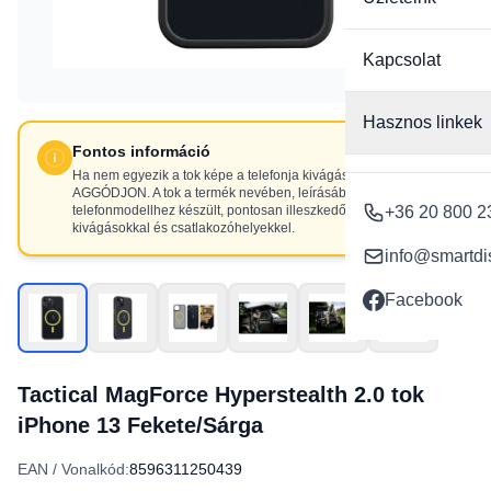
Kapcsolat
Hasznos linkek
Fontos információ
Ha nem egyezik a tok képe a telefonja kivágásaival, NE
AGGÓDJON. A tok a termék nevében, leírásában szereplő
telefonmodellhez készült, pontosan illeszkedő
+36 20 800 2
kivágásokkal és csatlakozóhelyekkel.
info@smartdi
Facebook
Tactical MagForce Hyperstealth 2.0 tok
iPhone 13 Fekete/Sárga
EAN / Vonalkód:
8596311250439