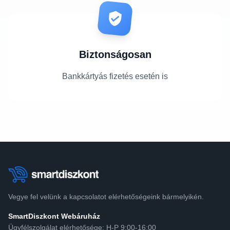
Biztonságosan
Bankkártyás fizetés esetén is
Vegye fel velünk a kapcsolatot elérhetőségeink bármelyikén.
SmartDiszkont Webáruház
Ügyfélszolgálat elérhetősége: H-P 9:00-16:00