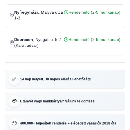
Nyíregyháza
, Mályva utca
Rendelhető (2-5 munkanap)
1-3.
Debrecen
, Nyugati u. 5-7.
Rendelhető (2-5 munkanap)
(Karát udvar)
✅
14 nap helyett, 30 napos elállási lehetőség!
💳
Utánvét vagy bankkártyá? Nálunk te döntesz!
📦
400.000+ teljesített rendelés – elégedett vásárlók 2018 óta!