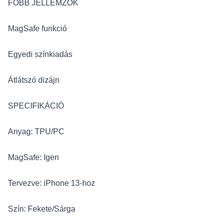
FŐBB JELLEMZŐK
MagSafe funkció
Egyedi színkiadás
Átlátszó dizájn
SPECIFIKÁCIÓ
Anyag: TPU/PC
MagSafe: Igen
Tervezve: iPhone 13-hoz
Szín: Fekete/Sárga