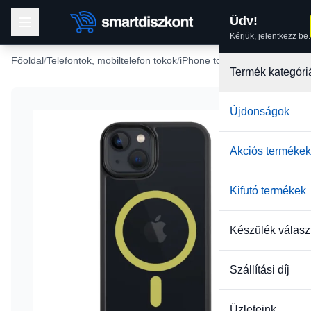
Üdv!
Kérjük, jelentkezz be.
Főoldal
Telefontok, mobiltelefon tokok
iPhone tokok
iPhone 13 tok
Termék kategóri
Újdonságok
-36%
Akciós termékek
Kifutó termékek
Készülék válasz
Szállítási díj
Üzleteink