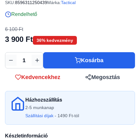
SKU:
8596311250439
Márka:
Tactical
Rendelhető
6 100 Ft
3 900 Ft
36% kedvezmény
Kosárba
Mennyiség
Kedvencekhez
Megosztás
Házhozszállítás
2-5 munkanap
Szállítási díjak
- 1490 Ft-tól
Készletinformáció