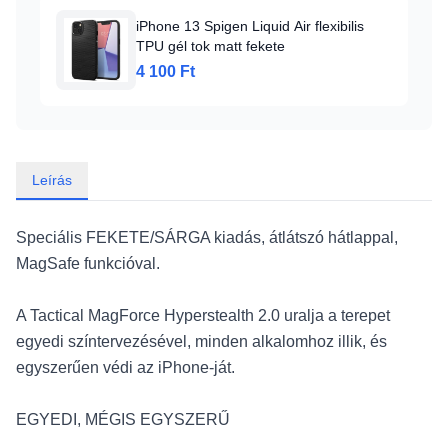
iPhone 13 Spigen Liquid Air flexibilis
TPU gél tok matt fekete
4 100 Ft
Leírás
Speciális FEKETE/SÁRGA kiadás, átlátszó hátlappal,
MagSafe funkcióval.
A Tactical MagForce Hyperstealth 2.0 uralja a terepet
egyedi színtervezésével, minden alkalomhoz illik, és
egyszerűen védi az iPhone-ját.
EGYEDI, MÉGIS EGYSZERŰ