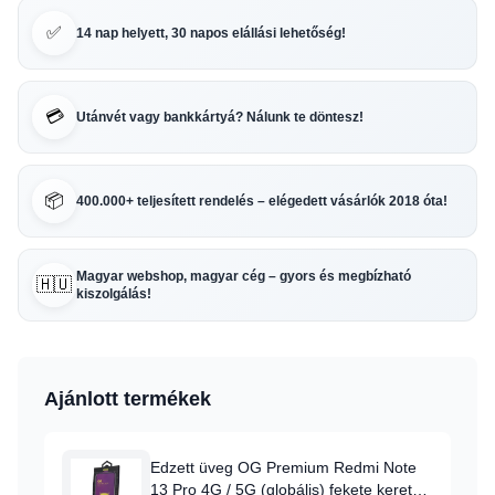
✅
14 nap helyett, 30 napos elállási lehetőség!
💳
Utánvét vagy bankkártyá? Nálunk te döntesz!
📦
400.000+ teljesített rendelés – elégedett vásárlók 2018 óta!
Magyar webshop, magyar cég – gyors és megbízható
🇭🇺
kiszolgálás!
Ajánlott termékek
Edzett üveg OG Premium Redmi Note
13 Pro 4G / 5G (globális) fekete keret