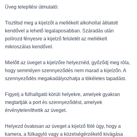
Üveg telepítési útmutató:
Tisztítsd meg a kijelzőt a mellékelt alkohollal átitatott
kendővel a lehető legalaposabban. Száradás után
polírozd fényesre a kijelző felületét az mellékelt
mikroszálas kendővel.
Mielőtt az üveget a kijelzőre helyeznéd, győződj meg róla,
hogy semmilyen szennyeződés nem marad a kijelzőn. A
szennyeződés megakadályozhatja a tökéletes tapadást.
Figyelj a fülhallgató körüli helyekre, amelyek gyakran
megtartják a port és szennyeződést, amelyek
érvényteleníthetik az üveget.
Helyezd óvatosan az üveget a kijelző fölé úgy, hogy a
kamera, a fülkagyló vagy a közelségérzékelő kivágása