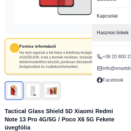
Kapcsolat
Hasznos linkek
Fontos információ
Ha nem egyezik a tok képe a telefonja kivágásaival, NE
+36 20 800 2
AGGÓDJON. A tok a termék nevében, leírásában szereplő
telefonmodellhez készült, pontosan illeszkedő
kivágásokkal és csatlakozóhelyekkel.
info@smartdi
Facebook
Tactical Glass Shield 5D Xiaomi Redmi
Note 13 Pro 4G/5G / Poco X6 5G Fekete
üvegfólia