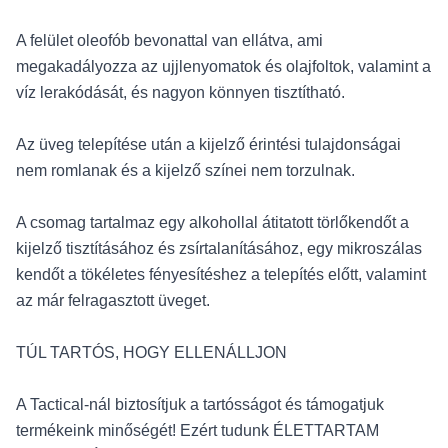
A felület oleofób bevonattal van ellátva, ami
megakadályozza az ujjlenyomatok és olajfoltok, valamint a
víz lerakódását, és nagyon könnyen tisztítható.
Az üveg telepítése után a kijelző érintési tulajdonságai
nem romlanak és a kijelző színei nem torzulnak.
A csomag tartalmaz egy alkohollal átitatott törlőkendőt a
kijelző tisztításához és zsírtalanításához, egy mikroszálas
kendőt a tökéletes fényesítéshez a telepítés előtt, valamint
az már felragasztott üveget.
TÚL TARTÓS, HOGY ELLENÁLLJON
A Tactical-nál biztosítjuk a tartósságot és támogatjuk
termékeink minőségét! Ezért tudunk ÉLETTARTAM