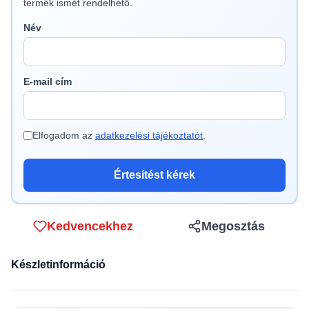
termék ismét rendelhető.
Név
E-mail cím
Elfogadom az
adatkezelési tájékoztatót
.
Értesítést kérek
Kedvencekhez
Megosztás
Készletinformáció