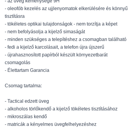
- az üveg keménysége 9H
- oleofób kezelés az ujjlenyomatok elkerülésére és könnyű
tisztításra
- tökéletes optikai tulajdonságok - nem torzítja a képet
- nem befolyásolja a kijelző simaságát
- minden szükséges a telepítéshez a csomagban található
- fedi a kijelző karcolásait, a telefon újra újszerű
- újrahasznosított papírból készült környezetbarát
csomagolás
- Élettartam Garancia
Csomag tartalma:
- Tactical edzett üveg
- alkoholos törlőkendő a kijelző tökéletes tisztításához
- mikroszálas kendő
- matricák a kényelmes üvegfelhelyezéshez