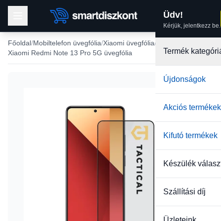
Üdv!
Kérjük, jelentkezz be.
Főoldal
Mobiltelefon üvegfólia
Xiaomi üvegfólia
Termék kategóri
Xiaomi Redmi Note 13 Pro 5G üvegfólia
Újdonságok
Akciós termékek
Kifutó termékek
Készülék válasz
Szállítási díj
Üzleteink