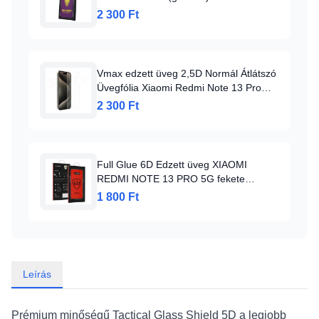
üvegfólia
2 300 Ft
Vmax edzett üveg 2,5D Normál Átlátszó
Üvegfólia Xiaomi Redmi Note 13 Pro
5G-hez, Üvegfólia
2 300 Ft
Full Glue 6D Edzett üveg XIAOMI
REDMI NOTE 13 PRO 5G fekete
üvegfólia
1 800 Ft
Leírás
Prémium minőségű Tactical Glass Shield 5D a legjobb