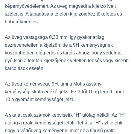
képernyővédelemért. Az üveg megvédi a kijelző ívelt
széleit is. A tapadása a telefon kijelzőjéhez tökéletes és
buborékmentes.
Az üveg vastagsága 0,33 mm, így gyakorlatilag
észrevehetetlen a kijelzőn, de a 9H keménységnek
köszönhetően elég erős és tartós ahhoz, hogy védelmet
nyújtson a telefon kijelzőjének véletlen leesés vagy kisebb
karcolások esetén.
Az üveg keménysége 9H, ami a Mohs ásványi
keménységi skála értékét jelzi. Ez 1-től 10-ig terjed, ahol
10 a gyémánt keménységét jelzi.
A skálát csak számok képviselik "H" utótag nélkül. Az "H"
utótag a grafit keménységét jelöli. Tehát a "H" azt jelenti,
hogy a védőüveg keményebb, mint ez a típusú grafit.