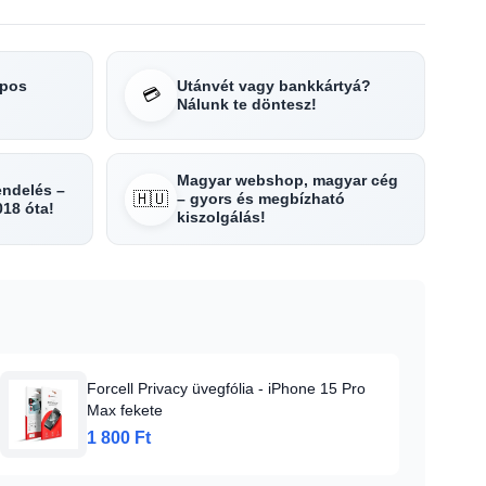
apos
Utánvét vagy bankkártyá?
💳
Nálunk te döntesz!
Magyar webshop, magyar cég
rendelés –
🇭🇺
– gyors és megbízható
018 óta!
kiszolgálás!
Forcell Privacy üvegfólia - iPhone 15 Pro
Max fekete
1 800 Ft