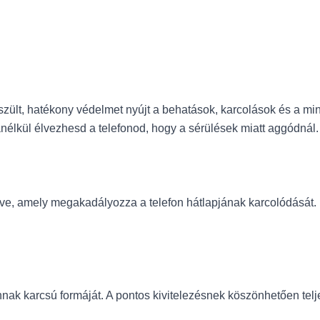
szült, hatékony védelmet nyújt a behatások, karcolások és a m
nélkül élvezhesd a telefonod, hogy a sérülések miatt aggódnál.
lve, amely megakadályozza a telefon hátlapjának karcolódását. 
annak karcsú formáját. A pontos kivitelezésnek köszönhetően te