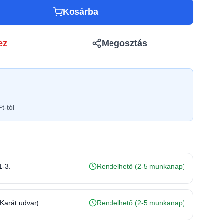
Kosárba
ez
Megosztás
t-tól
1-3.
Rendelhető (2-5 munkanap)
(Karát udvar)
Rendelhető (2-5 munkanap)