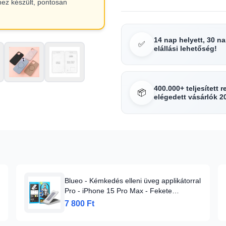
hez készült, pontosan
14 nap helyett, 30 n
✅
elállási lehetőség!
400.000+ teljesített 
📦
elégedett vásárlók 2
Blueo - Kémkedés elleni üveg applikátorral
Pro - iPhone 15 Pro Max - Fekete
üvegfólia
7 800 Ft