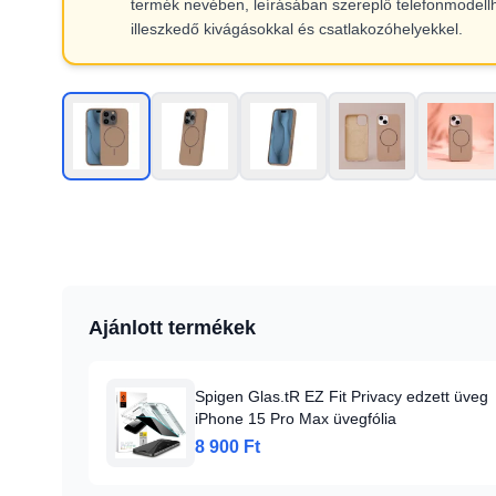
termék nevében, leírásában szereplő telefonmodell
illeszkedő kivágásokkal és csatlakozóhelyekkel.
Ajánlott termékek
Spigen Glas.tR EZ Fit Privacy edzett üveg
iPhone 15 Pro Max üvegfólia
8 900 Ft