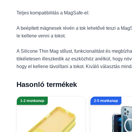
Teljes kompatibilitás a MagSafe-el:
A beépített mágnesek révén a tok lehetővé teszi a Mag
le kellene venni a tokot.
A Silicone Thin Mag stílust, funkcionalitást és megbíz
tökéletesen illeszkedik az eszközhöz anélkül, hogy növ
hogy el kellene távolítani a tokot. Kiváló választás min
Hasonló termékek
1-2 munkanap
2-5 munkanap