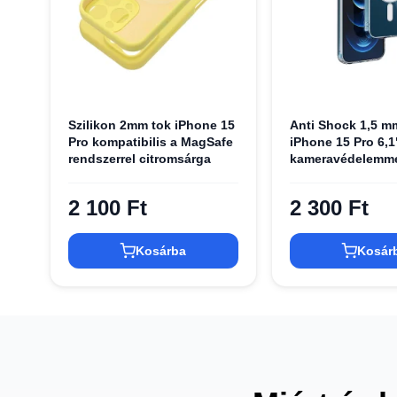
Szilikon 2mm tok iPhone 15
Anti Shock 1,5 m
Pro kompatibilis a MagSafe
iPhone 15 Pro 6,1
rendszerrel citromsárga
kameravédelemme
2 100 Ft
2 300 Ft
Kosárba
Kosár