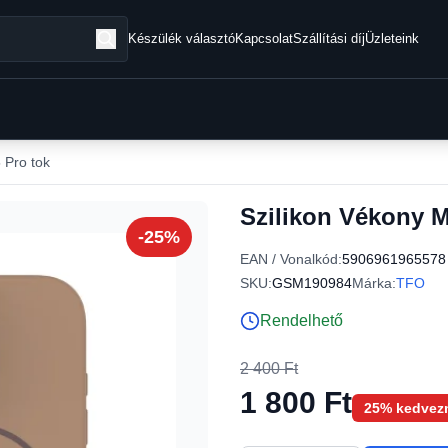
Készülék választó
Kapcsolat
Szállítási díj
Üzleteink
 Pro tok
Szilikon Vékony M
-25%
EAN / Vonalkód:
5906961965578
SKU:
GSM190984
Márka:
TFO
Rendelhető
2 400 Ft
1 800 Ft
25% kedvez