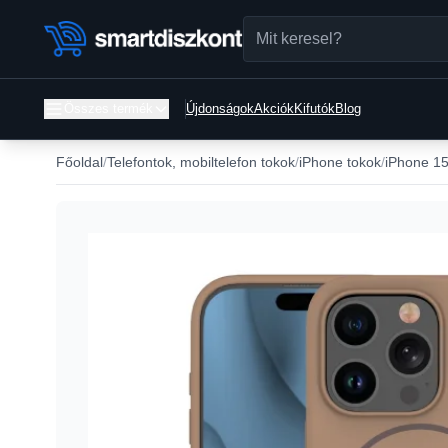
Összes termék
Újdonságok
Akciók
Kifutók
Blog
Főoldal
Telefontok, mobiltelefon tokok
iPhone tokok
iPhone 15