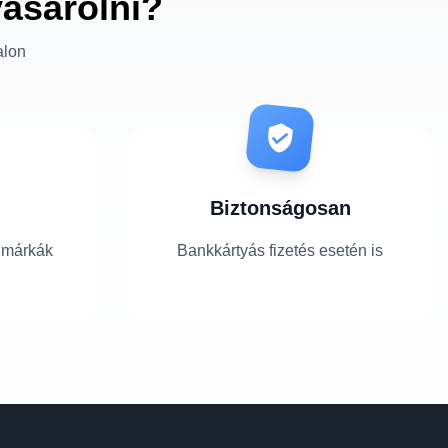
vásárolni?
alon
Biztonságosan
 márkák
Bankkártyás fizetés esetén is