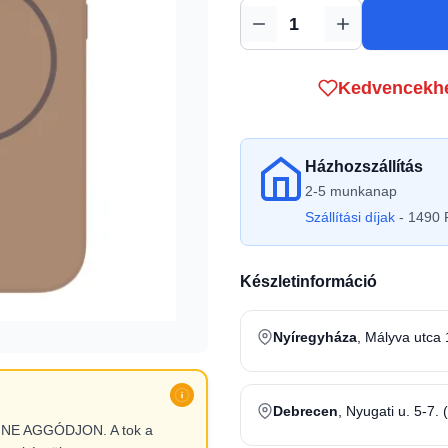
Mennyiség
Kedvencekh
Házhozszállítás
2-5 munkanap
Szállítási díjak
- 1490 F
Készletinformáció
Nyíregyháza
, Mályva utca 
Debrecen
, Nyugati u. 5-7. 
l, NE AGGÓDJON. A tok a