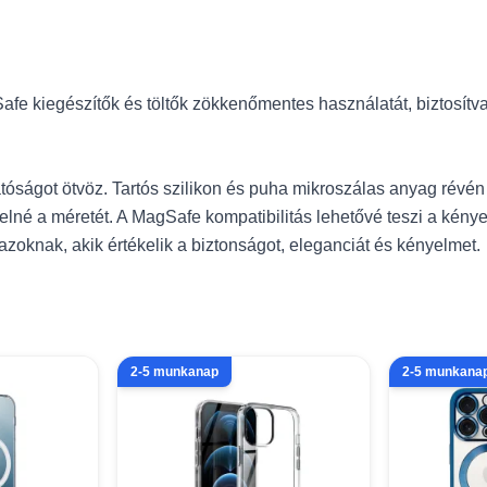
Safe kiegészítők és töltők zökkenőmentes használatát, biztosít
hatóságot ötvöz. Tartós szilikon és puha mikroszálas anyag rév
elné a méretét. A MagSafe kompatibilitás lehetővé teszi a kénye
dazoknak, akik értékelik a biztonságot, eleganciát és kényelmet.
2-5 munkanap
2-5 munkana