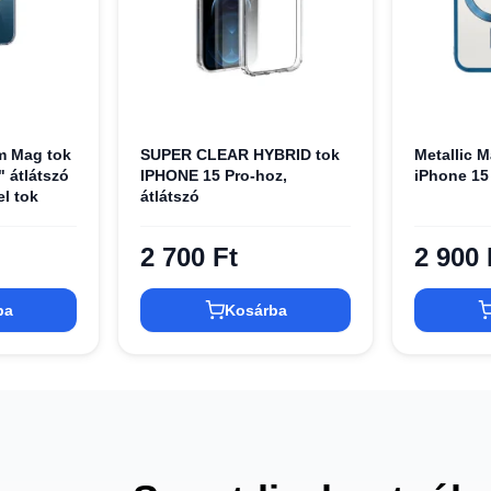
m Mag tok
SUPER CLEAR HYBRID tok
Metallic 
" átlátszó
IPHONE 15 Pro-hoz,
iPhone 15
l tok
átlátszó
2 700 Ft
2 900 
ba
Kosárba