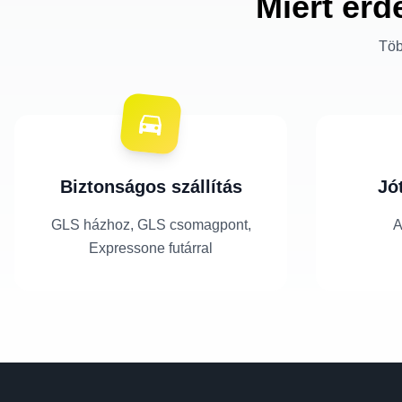
Miért érd
Töb
Biztonságos szállítás
Jó
GLS házhoz, GLS csomagpont,
A
Expressone futárral