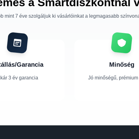
emes a Smartdiszkontnál 
b mint 7 éve szolgáljuk ki vásárlóinkat a legmagasabb színvon
tállás/Garancia
Minőség
kár 3 év garancia
Jó minőségű, prémium