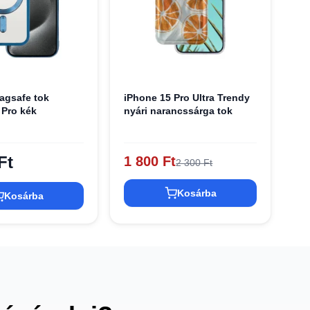
Magsafe tok
iPhone 15 Pro Ultra Trendy
 Pro kék
nyári narancssárga tok
Ft
1 800 Ft
2 300 Ft
Kosárba
Kosárba