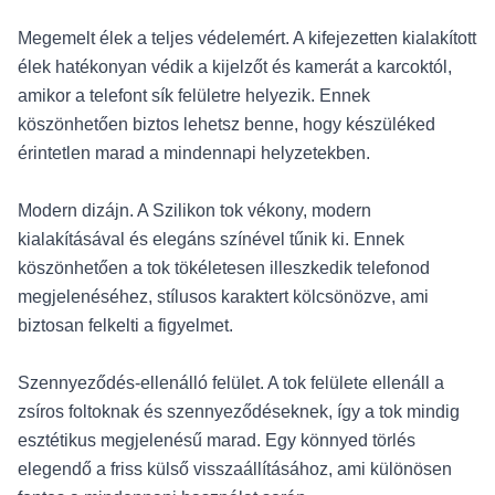
Megemelt élek a teljes védelemért. A kifejezetten kialakított
élek hatékonyan védik a kijelzőt és kamerát a karcoktól,
amikor a telefont sík felületre helyezik. Ennek
köszönhetően biztos lehetsz benne, hogy készüléked
érintetlen marad a mindennapi helyzetekben.
Modern dizájn. A Szilikon tok vékony, modern
kialakításával és elegáns színével tűnik ki. Ennek
köszönhetően a tok tökéletesen illeszkedik telefonod
megjelenéséhez, stílusos karaktert kölcsönözve, ami
biztosan felkelti a figyelmet.
Szennyeződés-ellenálló felület. A tok felülete ellenáll a
zsíros foltoknak és szennyeződéseknek, így a tok mindig
esztétikus megjelenésű marad. Egy könnyed törlés
elegendő a friss külső visszaállításához, ami különösen