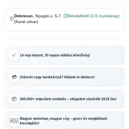
Debrecen
, Nyugati u. 5-7.
Rendelhető (2-5 munkanap)
(Karát udvar)
✅
14 nap helyett, 30 napos elállási lehetőség!
💳
Utánvét vagy bankkártyá? Nálunk te döntesz!
📦
400.000+ teljesített rendelés – elégedett vásárlók 2018 óta!
Magyar webshop, magyar cég – gyors és megbízható
🇭🇺
kiszolgálás!