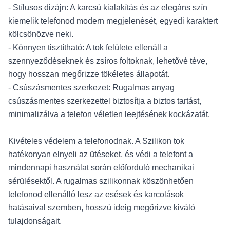
- Stílusos dizájn: A karcsú kialakítás és az elegáns szín
kiemelik telefonod modern megjelenését, egyedi karaktert
kölcsönözve neki.
- Könnyen tisztítható: A tok felülete ellenáll a
szennyeződéseknek és zsíros foltoknak, lehetővé téve,
hogy hosszan megőrizze tökéletes állapotát.
- Csúszásmentes szerkezet: Rugalmas anyag
csúszásmentes szerkezettel biztosítja a biztos tartást,
minimalizálva a telefon véletlen leejtésének kockázatát.
Kivételes védelem a telefonodnak. A Szilikon tok
hatékonyan elnyeli az ütéseket, és védi a telefont a
mindennapi használat során előforduló mechanikai
sérülésektől. A rugalmas szilikonnak köszönhetően
telefonod ellenálló lesz az esések és karcolások
hatásaival szemben, hosszú ideig megőrizve kiváló
tulajdonságait.