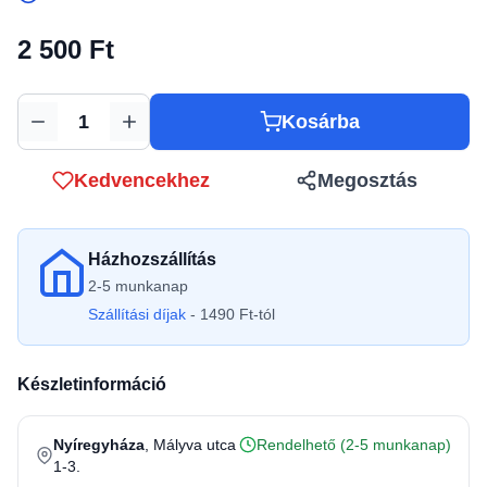
2 500 Ft
Kosárba
Mennyiség
Kedvencekhez
Megosztás
Házhozszállítás
2-5 munkanap
Szállítási díjak
- 1490 Ft-tól
Készletinformáció
Nyíregyháza
, Mályva utca
Rendelhető (2-5 munkanap)
1-3.