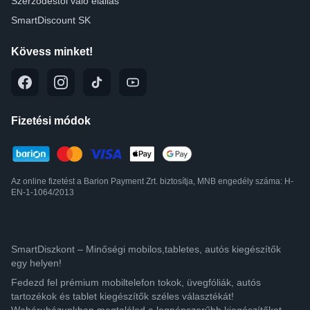
Szerződéstől való elállás
SmartDiscount SK
Kövess minket!
Fizetési módok
Az online fizetést a Barion Payment Zrt. biztosítja, MNB engedély száma: H-
EN-1-1064/2013
SmartDiszkont – Minőségi mobilos,tabletes, autós kiegészítők
egy helyen!
Fedezd fel prémium mobiltelefon tokok, üvegfóliák, autós
tartozékok és tablet kiegészítők széles választékát!
Webáruházunkban megtalálod a legnépszerűbb kiegészítőket