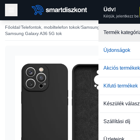
Üdv!
Kérjük, jelentkezz be.
Főoldal
Telefontok, mobiltelefon tokok
Samsung tokok
Termék kategóri
Samsung Galaxy A36 5G tok
Újdonságok
Akciós termékek
Kifutó termékek
Készülék válasz
Szállítási díj
Üzleteink