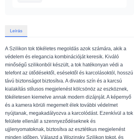
Leírás
A Szilikon tok tökéletes megoldás azok számára, akik a
védelem és elegancia kombinációját keresik. Kiváló
minőségű szilikonból készült, a tok hatékonyan védi a
telefont az ütődésektől, esésektől és karcolásoktól, hosszú
távú biztonságot biztosítva. A divatos szín és a karcsú
kialakítás stílusos megjelenést kölcsönöz az eszköznek,
tökéletesen kiemelve annak modern dizájnját. A képernyő
és a kamera körüli megemelt élek további védelmet
nyújtanak, megakadályozva a karcolódást. Ezenkívül a tok
felülete ellenáll a szennyeződéseknek és
ujjlenyomatoknak, biztosítva az esztétikus megjelenést
minden időben. Válaszd a Wozinsky Szilikon tokot, és