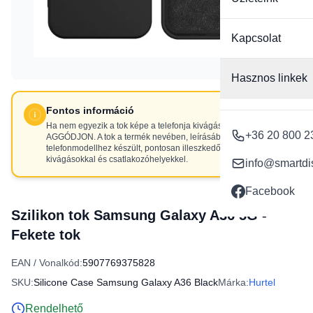
Kapcsolat
Hasznos linkek
Fontos információ
Ha nem egyezik a tok képe a telefonja kivágásaival, NE
+36 20 800 2
AGGÓDJON. A tok a termék nevében, leírásában szereplő
telefonmodellhez készült, pontosan illeszkedő
kivágásokkal és csatlakozóhelyekkel.
info@smartdi
Facebook
Szilikon tok Samsung Galaxy A36 5G -
Fekete tok
EAN / Vonalkód:
5907769375828
SKU:
Silicone Case Samsung Galaxy A36 Black
Márka:
Hurtel
Rendelhető