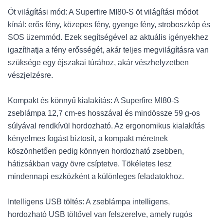
Öt világítási mód: A Superfire MI80-S öt világítási módot
kínál: erős fény, közepes fény, gyenge fény, stroboszkóp és
SOS üzemmód. Ezek segítségével az aktuális igényekhez
igazíthatja a fény erősségét, akár teljes megvilágításra van
szüksége egy éjszakai túrához, akár vészhelyzetben
vészjelzésre.
Kompakt és könnyű kialakítás: A Superfire MI80-S
zseblámpa 12,7 cm-es hosszával és mindössze 59 g-os
súlyával rendkívül hordozható. Az ergonomikus kialakítás
kényelmes fogást biztosít, a kompakt méretnek
köszönhetően pedig könnyen hordozható zsebben,
hátizsákban vagy övre csíptetve. Tökéletes lesz
mindennapi eszközként a különleges feladatokhoz.
Intelligens USB töltés: A zseblámpa intelligens,
hordozható USB töltővel van felszerelve, amely rugós