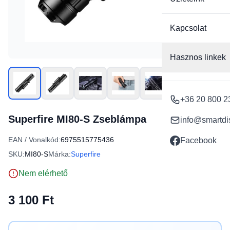
Kapcsolat
Hasznos linkek
+36 20 800 2
Superfire MI80-S Zseblámpa
info@smartdi
EAN / Vonalkód:
6975515775436
Facebook
SKU:
MI80-S
Márka:
Superfire
Nem elérhető
3 100 Ft