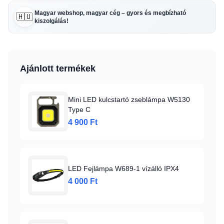
Magyar webshop, magyar cég – gyors és megbízható
🇭🇺
kiszolgálás!
Ajánlott termékek
Mini LED kulcstartó zseblámpa W5130
Type C
4 900 Ft
LED Fejlámpa W689-1 vízálló IPX4
4 000 Ft