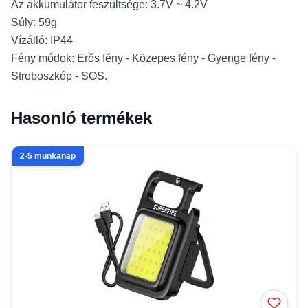
Az akkumulátor feszültsége: 3.7V ~ 4.2V
Súly: 59g
Vízálló: IP44
Fény módok: Erős fény - Közepes fény - Gyenge fény -
Stroboszkóp - SOS.
Hasonló termékek
2-5 munkanap