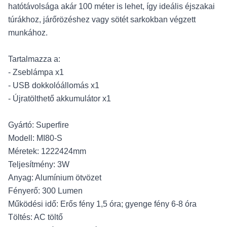
hatótávolsága akár 100 méter is lehet, így ideális éjszakai
túrákhoz, járőrözéshez vagy sötét sarkokban végzett
munkához.
Tartalmazza a:
- Zseblámpa x1
- USB dokkolóállomás x1
- Újratölthető akkumulátor x1
Gyártó: Superfire
Modell: MI80-S
Méretek: 1222424mm
Teljesítmény: 3W
Anyag: Alumínium ötvözet
Fényerő: 300 Lumen
Működési idő: Erős fény 1,5 óra; gyenge fény 6-8 óra
Töltés: AC töltő