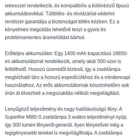
rekesszel rendelkezik, és kompatibilis a különböző típusú
akkumulátorokkal. Túltöltés- és rövidzárlat-védelmi
rendszer garantálja a biztonságot töltés közben. Ez a
kényelmes megoldás lehetővé teszi a gyors és
problémamentes áramellátást bárhol.
Erőteljes akkumulátor: Egy 1400 mAh kapacitású 18650-
es akkumulátorral rendelkezik, amely akár 500-szor is
feltölthető. Hosszú üzemidőt biztosít, így a zseblámpa
megbízható társ a hosszú expedíciókhoz és a mindennapi
használathoz. Az erős akkumulátornak köszönhetően sok
órán át élvezheti a megszakítás nélküli megvilágítást.
Lenyűgöző teljesítmény és nagy hatótávolságú fény: A
Superfire MI80-S zseblámpa 3 wattos teljesítményt nyújt,
így 300 lumen fényerőt generál. Ilyen fényerővel még a
legigényesebb tereket is megvilágíthatja. A zseblámpa