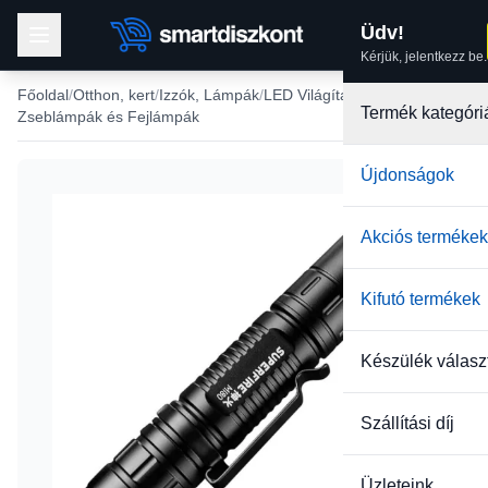
Üdv!
Kérjük, jelentkezz be.
Főoldal
Otthon, kert
Izzók, Lámpák
LED Világítások
Termék kategóri
Zseblámpák és Fejlámpák
Újdonságok
Akciós termékek
Kifutó termékek
Készülék válasz
Szállítási díj
Üzleteink