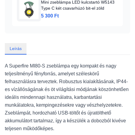
Mini zseblámpa LED kulcstartó W5143
Type C két csavarhúzó bit-el zöld
5 300 Ft
Leírás
A Superfire MI80-S zseblámpa egy kompakt és nagy
teljesítményű fényforrás, amelyet széleskörű
felhasználásra terveztek. Robusztus kialakításának, IP44-
es vízállóságának és öt világítási módjának köszönhetően
ideális mindennapi használatra, karbantartási
munkálatokra, kempingezésekre vagy vészhelyzetekre.
Zseblámpát, hordozható USB-töltőt és újratölthető
akkumulátort tartalmaz, így a készülék a dobozból kivéve
teljesen működőképes.