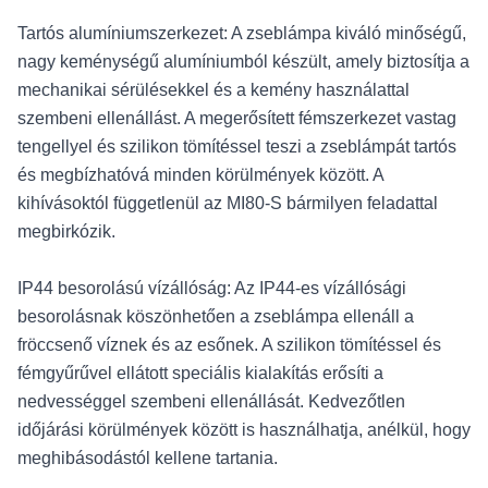
Tartós alumíniumszerkezet: A zseblámpa kiváló minőségű,
nagy keménységű alumíniumból készült, amely biztosítja a
mechanikai sérülésekkel és a kemény használattal
szembeni ellenállást. A megerősített fémszerkezet vastag
tengellyel és szilikon tömítéssel teszi a zseblámpát tartós
és megbízhatóvá minden körülmények között. A
kihívásoktól függetlenül az MI80-S bármilyen feladattal
megbirkózik.
IP44 besorolású vízállóság: Az IP44-es vízállósági
besorolásnak köszönhetően a zseblámpa ellenáll a
fröccsenő víznek és az esőnek. A szilikon tömítéssel és
fémgyűrűvel ellátott speciális kialakítás erősíti a
nedvességgel szembeni ellenállását. Kedvezőtlen
időjárási körülmények között is használhatja, anélkül, hogy
meghibásodástól kellene tartania.