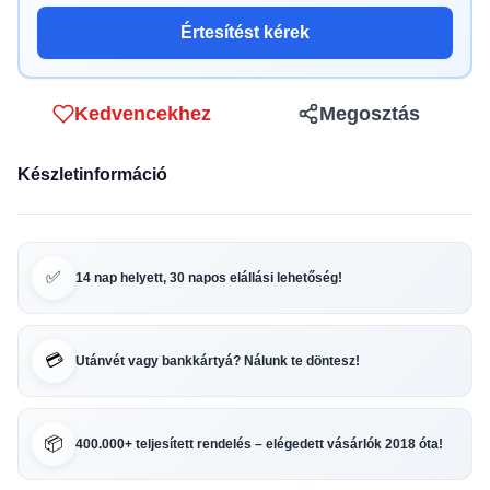
Értesítést kérek
Kedvencekhez
Megosztás
Készletinformáció
✅
14 nap helyett, 30 napos elállási lehetőség!
💳
Utánvét vagy bankkártyá? Nálunk te döntesz!
📦
400.000+ teljesített rendelés – elégedett vásárlók 2018 óta!