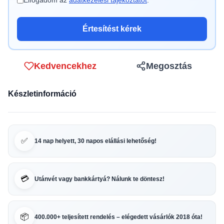
Elfogadom az
adatkezelési tájékoztatót
.
Értesítést kérek
Kedvencekhez
Megosztás
Készletinformáció
✅
14 nap helyett, 30 napos elállási lehetőség!
💳
Utánvét vagy bankkártyá? Nálunk te döntesz!
📦
400.000+ teljesített rendelés – elégedett vásárlók 2018 óta!