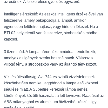
az esőnek. A felszerelése gyors és egyszerű.
Intelligens érzékelő: Az eszköz intelligens érzékelővel van
felszerelve, amely bekapcsolja a lámpát, amikor
egyenetlen felületre hajtasz, vagy hirtelen fékezel. Ha a
BTL02 helytelenül van felszerelve, stroboszkóp módba
kapcsol.
3 üzemmód: A lámpa három üzemmóddal rendelkezik,
amelyek az igények szerint használhatók. Válassz a
villogó fény, a stroboszkóp vagy az állandó fény között.
Víz- és ütésállóság: Az IP44-es szintű vízvédelemnek
köszönhetően nem kell aggódnod a lámpa eső közbeni
sérülése miatt. A Superfire kerékpár lámpa nehéz
körülmények közötti használatra lett tervezve. Ráadásul az
ABS műanyagból és alumínium ötvözetből készült, így