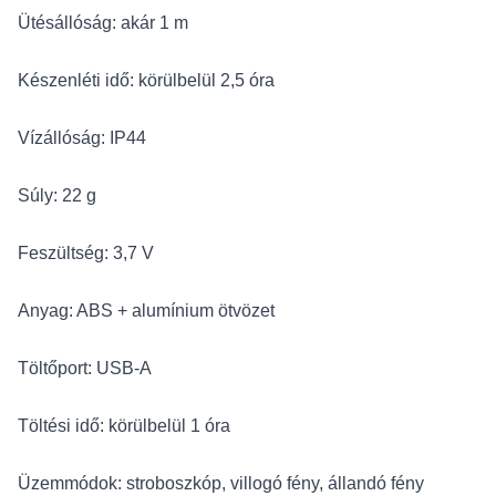
Ütésállóság: akár 1 m
Készenléti idő: körülbelül 2,5 óra
Vízállóság: IP44
Súly: 22 g
Feszültség: 3,7 V
Anyag: ABS + alumínium ötvözet
Töltőport: USB-A
Töltési idő: körülbelül 1 óra
Üzemmódok: stroboszkóp, villogó fény, állandó fény