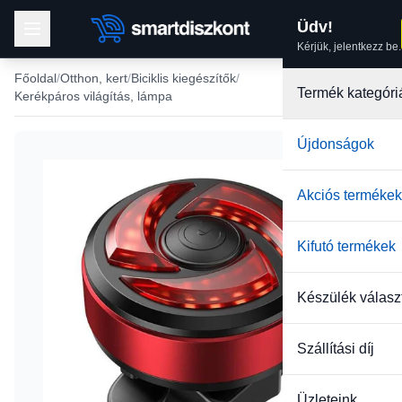
Üdv!
Kérjük, jelentkezz be.
Főoldal
Otthon, kert
Biciklis kiegészítők
Termék kategóri
Kerékpáros világítás, lámpa
Újdonságok
Akciós termékek
Kifutó termékek
Készülék válasz
Szállítási díj
Üzleteink