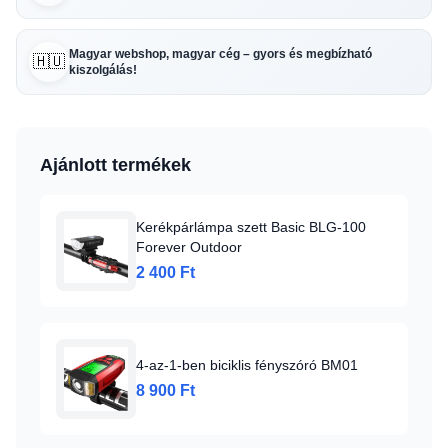
Magyar webshop, magyar cég – gyors és megbízható
🇭🇺
kiszolgálás!
Ajánlott termékek
Kerékpárlámpa szett Basic BLG-100
Forever Outdoor
2 400 Ft
4-az-1-ben biciklis fényszóró BM01
8 900 Ft