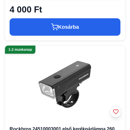
4 000 Ft
Kosárba
1-2 munkanap
Rockbros 24510003001 első kerékpárlámpa 260