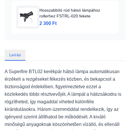
Hosszabbító rúd hátsó lámpához
rollerhez FSTRL-020 fekete
2 300 Ft
Leírás
A Superfire BTL02 kerékpár hátsó lámpa automatikusan
érzékeli a rezgéseket fékezés közben, és bekapcsol a
biztonságod érdekében, figyelmeztetve ezzel a
közlekedés többi résztvevőjét. A lámpát a hátizsákodra is
rögzítheted, így magaddal viheted különféle
kirándulásokra. Három üzemmóddal rendelkezik, így az
igényeid szerint állíthatod be működését. A kiváló
minőségű anyagoknak köszönhetően vízálló, és ellenáll