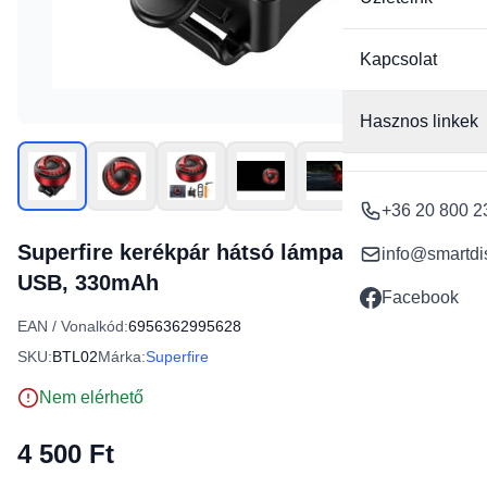
Kapcsolat
Hasznos linkek
+36 20 800 2
Superfire kerékpár hátsó lámpa BTL02,
info@smartdi
USB, 330mAh
Facebook
EAN / Vonalkód:
6956362995628
SKU:
BTL02
Márka:
Superfire
Nem elérhető
4 500 Ft