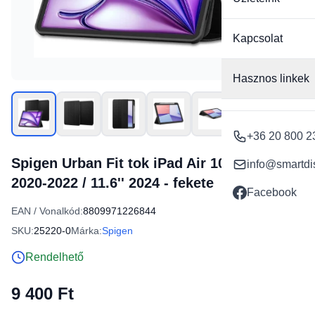
Kapcsolat
Hasznos linkek
+36 20 800 2
Spigen Urban Fit tok iPad Air 10.9'' 4/5
info@smartdi
2020-2022 / 11.6'' 2024 - fekete
Facebook
EAN / Vonalkód:
8809971226844
SKU:
25220-0
Márka:
Spigen
Rendelhető
9 400 Ft