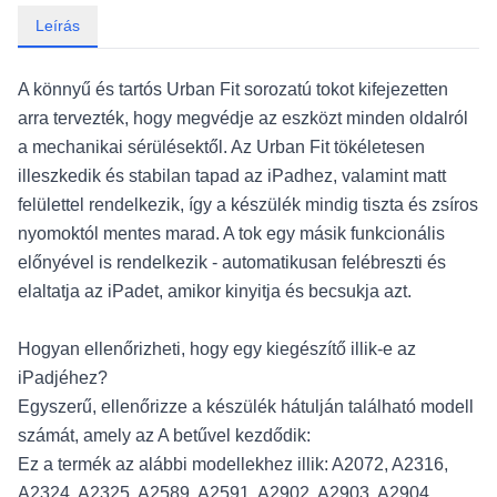
Leírás
A könnyű és tartós Urban Fit sorozatú tokot kifejezetten
arra tervezték, hogy megvédje az eszközt minden oldalról
a mechanikai sérülésektől. Az Urban Fit tökéletesen
illeszkedik és stabilan tapad az iPadhez, valamint matt
felülettel rendelkezik, így a készülék mindig tiszta és zsíros
nyomoktól mentes marad. A tok egy másik funkcionális
előnyével is rendelkezik - automatikusan felébreszti és
elaltatja az iPadet, amikor kinyitja és becsukja azt.
Hogyan ellenőrizheti, hogy egy kiegészítő illik-e az
iPadjéhez?
Egyszerű, ellenőrizze a készülék hátulján található modell
számát, amely az A betűvel kezdődik:
Ez a termék az alábbi modellekhez illik: A2072, A2316,
A2324, A2325, A2589, A2591, A2902, A2903, A2904.