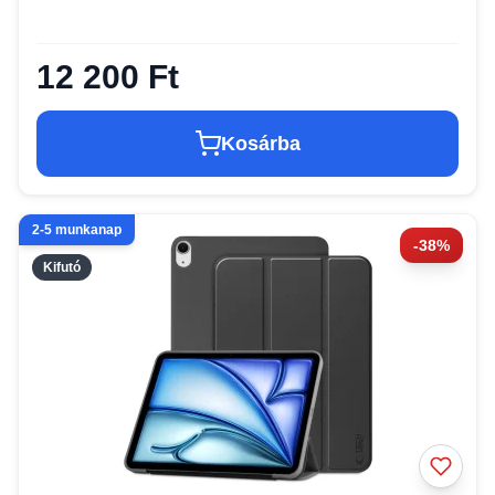
12 200 Ft
Kosárba
2-5 munkanap
-38%
Kifutó