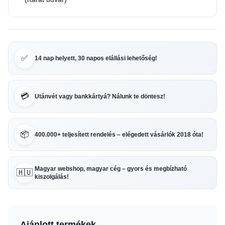
✅
14 nap helyett, 30 napos elállási lehetőség!
💳
Utánvét vagy bankkártyá? Nálunk te döntesz!
📦
400.000+ teljesített rendelés – elégedett vásárlók 2018 óta!
Magyar webshop, magyar cég – gyors és megbízható
🇭🇺
kiszolgálás!
Ajánlott termékek