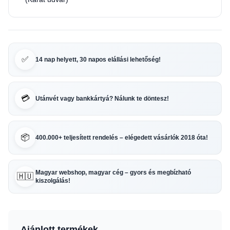
✅
14 nap helyett, 30 napos elállási lehetőség!
💳
Utánvét vagy bankkártyá? Nálunk te döntesz!
📦
400.000+ teljesített rendelés – elégedett vásárlók 2018 óta!
Magyar webshop, magyar cég – gyors és megbízható
🇭🇺
kiszolgálás!
Ajánlott termékek