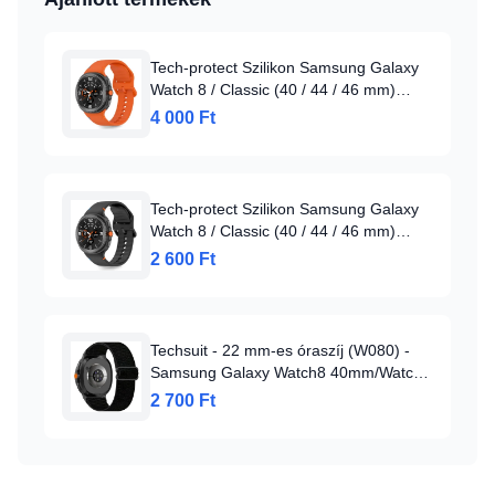
Tech-protect Szilikon Samsung Galaxy
Watch 8 / Classic (40 / 44 / 46 mm)
Napkitörés Narancs
4 000 Ft
Tech-protect Szilikon Samsung Galaxy
Watch 8 / Classic (40 / 44 / 46 mm)
Fekete
2 600 Ft
Techsuit - 22 mm-es óraszíj (W080) -
Samsung Galaxy Watch8 40mm/Watch8
44mm/Watch8 Classic/Ultra 2 - Fekete
2 700 Ft