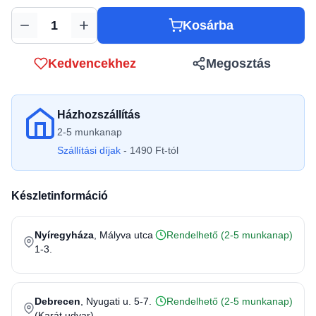
Kosárba
Mennyiség
Kedvencekhez
Megosztás
Házhozszállítás
2-5 munkanap
Szállítási díjak
- 1490 Ft-tól
Készletinformáció
Nyíregyháza
, Mályva utca
Rendelhető (2-5 munkanap)
1-3.
Debrecen
, Nyugati u. 5-7.
Rendelhető (2-5 munkanap)
(Karát udvar)