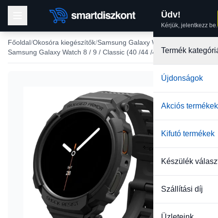
Üdv!
Kérjük, jelentkezz be.
Főoldal
Okosóra kiegészítők
Samsung Galaxy Watch óraszíj
Termék kategóri
Samsung Galaxy Watch 8 / 9 / Classic (40 /44 /46 mm) szíj
Újdonságok
Akciós termékek
Kifutó termékek
Készülék válasz
Szállítási díj
Üzleteink