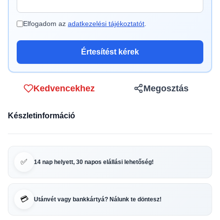
Elfogadom az
adatkezelési tájékoztatót
.
Értesítést kérek
Kedvencekhez
Megosztás
Készletinformáció
✅
14 nap helyett, 30 napos elállási lehetőség!
💳
Utánvét vagy bankkártyá? Nálunk te döntesz!