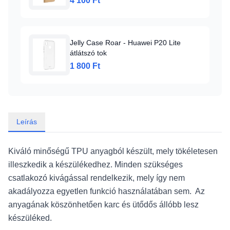
4 100 Ft
Jelly Case Roar - Huawei P20 Lite
átlátszó tok
1 800 Ft
Leírás
Kiváló minőségű TPU anyagból készült, mely tökéletesen
illeszkedik a készülékedhez. Minden szükséges
csatlakozó kivágással rendelkezik, mely így nem
akadályozza egyetlen funkció használatában sem. Az
anyagának köszönhetően karc és ütődős állóbb lesz
készüléked.