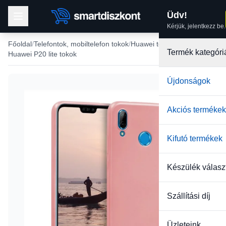
Üdv!
Kérjük, jelentkezz be.
Főoldal
Telefontok, mobiltelefon tokok
Huawei tokok
Termék kategóri
Huawei P20 lite tokok
Újdonságok
Akciós termékek
Kifutó termékek
Készülék válasz
Szállítási díj
Üzleteink