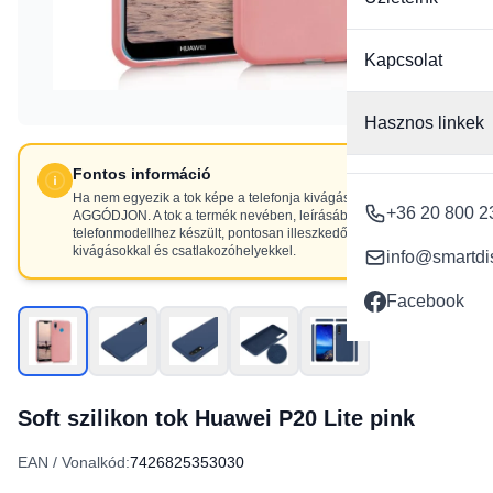
Kapcsolat
Hasznos linkek
Fontos információ
Ha nem egyezik a tok képe a telefonja kivágásaival, NE
+36 20 800 2
AGGÓDJON. A tok a termék nevében, leírásában szereplő
telefonmodellhez készült, pontosan illeszkedő
kivágásokkal és csatlakozóhelyekkel.
info@smartdi
Facebook
Soft szilikon tok Huawei P20 Lite pink
EAN / Vonalkód:
7426825353030