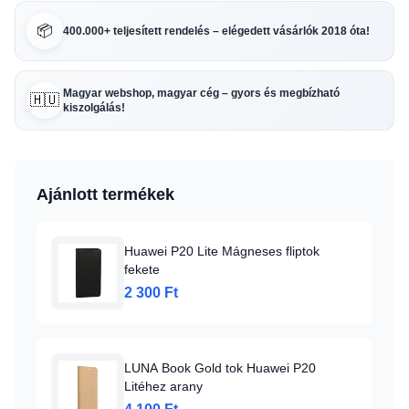
📦
400.000+ teljesített rendelés – elégedett vásárlók 2018 óta!
Magyar webshop, magyar cég – gyors és megbízható
🇭🇺
kiszolgálás!
Ajánlott termékek
Huawei P20 Lite Mágneses fliptok
fekete
2 300 Ft
LUNA Book Gold tok Huawei P20
Litéhez arany