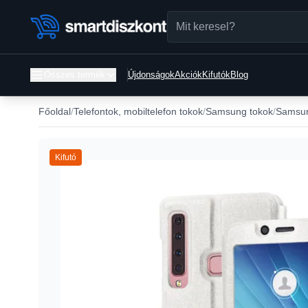
Összes termék
Újdonságok
Akciók
Kifutók
Blog
Főoldal
Telefontok, mobiltelefon tokok
Samsung tokok
Samsun
Kifutó