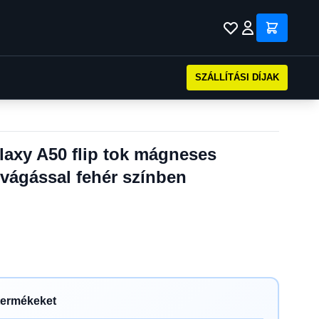
SZÁLLÍTÁSI DÍJAK
xy A50 flip tok mágneses
kivágással fehér színben
termékeket