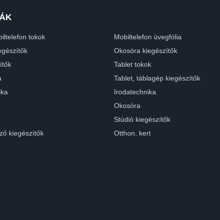
ÁK
iltelefon tokok
Mobiltelefon üvegfólia
egészítők
Okosóra kiegészítők
ítők
Tablet tokok
a
Tablet, táblagép kiegészítők
ika
Irodatechnika
Okosóra
Stúdió kiegészítők
ző kiegészítők
Otthon, kert