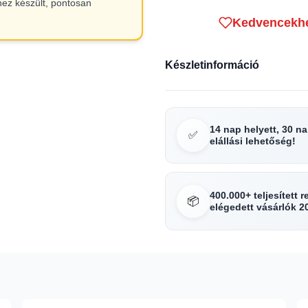
hez készült, pontosan
Kedvencekh
Készletinformáció
14 nap helyett, 30 n
✅
elállási lehetőség!
400.000+ teljesített 
📦
elégedett vásárlók 2