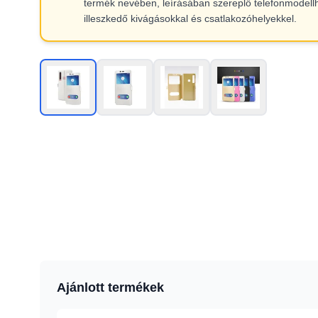
termék nevében, leírásában szereplő telefonmodell
illeszkedő kivágásokkal és csatlakozóhelyekkel.
Ajánlott termékek