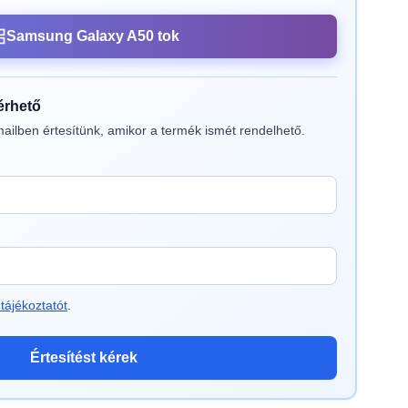
Samsung Galaxy A50 tok
lérhető
ailben értesítünk, amikor a termék ismét rendelhető.
tájékoztatót
.
Értesítést kérek