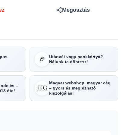
ez
Megosztás
apos
Utánvét vagy bankkártyá?
💳
Nálunk te döntesz!
Magyar webshop, magyar cég
rendelés –
🇭🇺
– gyors és megbízható
018 óta!
kiszolgálás!