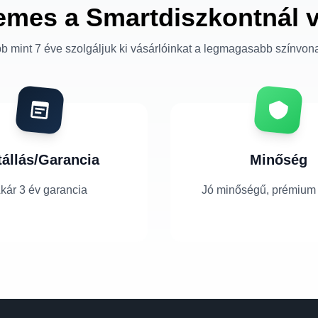
emes a Smartdiszkontnál 
b mint 7 éve szolgáljuk ki vásárlóinkat a legmagasabb színvon
tállás/Garancia
Minőség
kár 3 év garancia
Jó minőségű, prémium