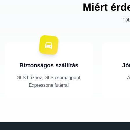
Miért érd
Töb
Biztonságos szállítás
Jó
GLS házhoz, GLS csomagpont,
A
Expressone futárral