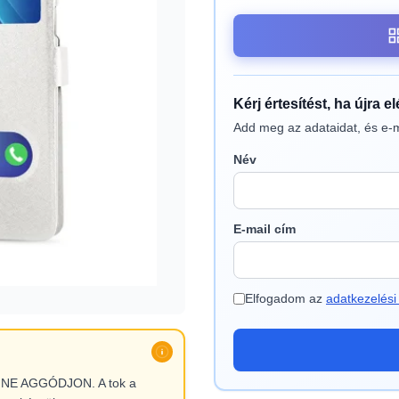
Kérj értesítést, ha újra e
Add meg az adataidat, és e-m
Név
E-mail cím
Elfogadom az
adatkezelési 
l, NE AGGÓDJON. A tok a