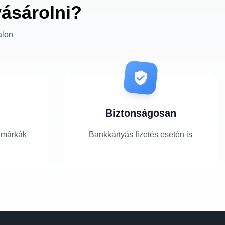
vásárolni?
alon
Biztonságosan
 márkák
Bankkártyás fizetés esetén is