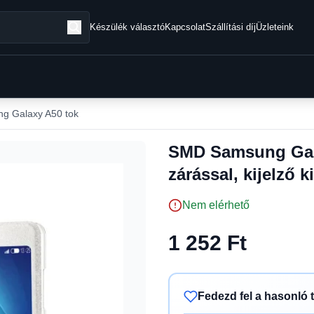
Készülék választó
Kapcsolat
Szállítási díj
Üzleteink
g Galaxy A50 tok
SMD Samsung Gala
zárással, kijelző 
Nem elérhető
1 252 Ft
Fedezd fel a hasonló 