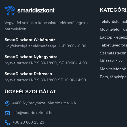
KATEGÓRI
Telefontok, mob
Vegye fel velünk a kapcsolatot elérhetőségeink
bármelyikén.
Mobiltelefon ki
Laptop kiegész
SmartDiszkont Webáruház
Tablet üvegfóli
Ügyfélszolgálat elérhetősége: H-P 9:00-16:00
Számítástechn
SmartDiszkont Nyíregyháza
Műszaki cikk
Nyitva tartás: H-P 9:30-18:00, SZ 10:00-14:00
Mobiltelefonok
SmartDiszkont Debrecen
Fotó, fényképe
Nyitva tartás: H-P 9:30-18:00 SZ 10:00-14:00
ÜGYFÉLSZOLGÁLAT
4400 Nyíregyháza, Matróz utca 1/A
info@smartdiszkont.hu
+36 20 800 23 23