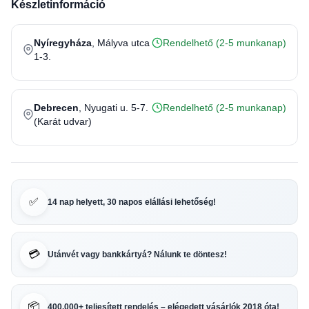
Készletinformáció
Nyíregyháza
, Mályva utca
Rendelhető (2-5 munkanap)
1-3.
Debrecen
, Nyugati u. 5-7.
Rendelhető (2-5 munkanap)
(Karát udvar)
✅
14 nap helyett, 30 napos elállási lehetőség!
💳
Utánvét vagy bankkártyá? Nálunk te döntesz!
📦
400.000+ teljesített rendelés – elégedett vásárlók 2018 óta!