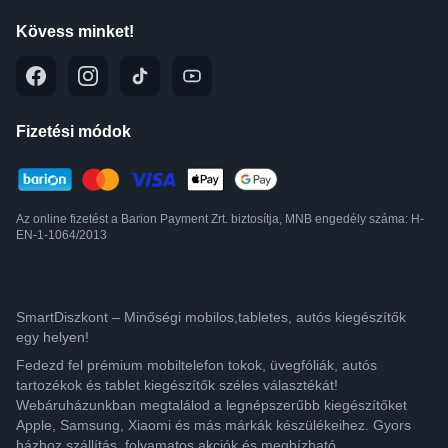
Kövess minket!
Fizetési módok
Az online fizetést a Barion Payment Zrt. biztosítja, MNB engedély száma: H-
EN-1-1064/2013
SmartDiszkont – Minőségi mobilos,tabletes, autós kiegészítők
egy helyen!
Fedezd fel prémium mobiltelefon tokok, üvegfóliák, autós
tartozékok és tablet kiegészítők széles választékát!
Webáruházunkban megtalálod a legnépszerűbb kiegészítőket
Apple, Samsung, Xiaomi és más márkák készülékeihez. Gyors
házhoz szállítás, folyamatos akciók és megbízható