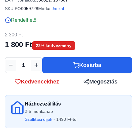
EAN / Vonalkód:
5900217197607
SKU:
POK059728
Márka:
Jackal
Rendelhető
2 300 Ft
1 800 Ft
22% kedvezmény
Kosárba
Mennyiség
Kedvencekhez
Megosztás
Házhozszállítás
2-5 munkanap
Szállítási díjak
- 1490 Ft-tól