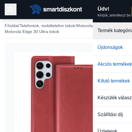
Üdv!
Kérjük, jelentkezz be.
Főoldal
Telefontok, mobiltelefon tokok
Motorola tokok
Termék kategóri
Motorola Edge 30 Ultra tokok
Újdonságok
-22%
Akciós termékek
Kifutó termékek
Készülék válasz
Szállítási díj
Üzleteink