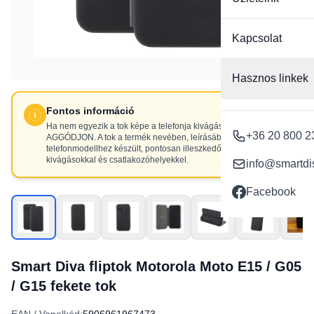
Kapcsolat
Hasznos linkek
Fontos információ
Ha nem egyezik a tok képe a telefonja kivágásaival, NE
+36 20 800 2
AGGÓDJON. A tok a termék nevében, leírásában szereplő
telefonmodellhez készült, pontosan illeszkedő
kivágásokkal és csatlakozóhelyekkel.
info@smartdi
Facebook
Smart Diva fliptok Motorola Moto E15 / G05
/ G15 fekete tok