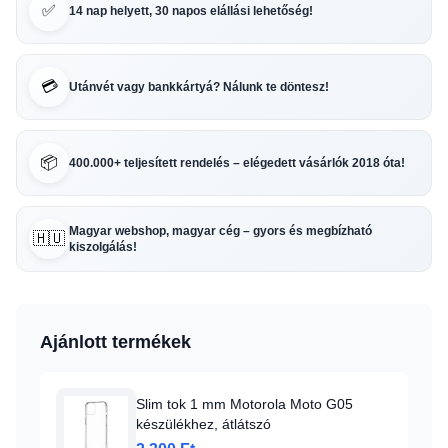
✅
14 nap helyett, 30 napos elállási lehetőség!
💳
Utánvét vagy bankkártyá? Nálunk te döntesz!
📦
400.000+ teljesített rendelés – elégedett vásárlók 2018 óta!
Magyar webshop, magyar cég – gyors és megbízható
🇭🇺
kiszolgálás!
Ajánlott termékek
Slim tok 1 mm Motorola Moto G05
készülékhez, átlátszó