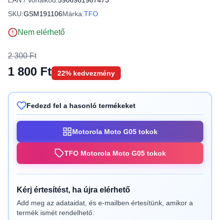
EAN / Vonalkód:
5906961967473
SKU:
GSM191106
Márka:
TFO
Nem elérhető
2 300 Ft
1 800 Ft
22% kedvezmény
Fedezd fel a hasonló termékeket
Motorola Moto G05 tokok
TFO Motorola Moto G05 tokok
Kérj értesítést, ha újra elérhető
Add meg az adataidat, és e-mailben értesítünk, amikor a
termék ismét rendelhető.