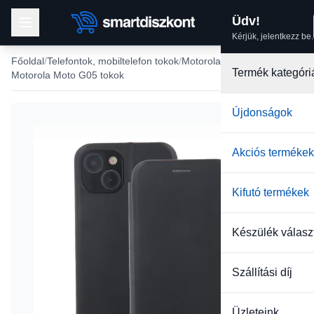
Üdv!
Kérjük, jelentkezz be.
Főoldal
Telefontok, mobiltelefon tokok
Motorola tokok
Termék kategóri
Motorola Moto G05 tokok
Újdonságok
-22%
Akciós termékek
Kifutó termékek
Készülék válasz
Szállítási díj
Üzleteink