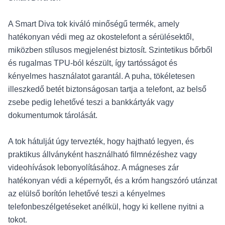
A Smart Diva tok kiváló minőségű termék, amely
hatékonyan védi meg az okostelefont a sérülésektől,
miközben stílusos megjelenést biztosít. Szintetikus bőrből
és rugalmas TPU-ból készült, így tartósságot és
kényelmes használatot garantál. A puha, tökéletesen
illeszkedő betét biztonságosan tartja a telefont, az belső
zsebe pedig lehetővé teszi a bankkártyák vagy
dokumentumok tárolását.
A tok hátulját úgy tervezték, hogy hajtható legyen, és
praktikus állványként használható filmnézéshez vagy
videohívások lebonyolításához. A mágneses zár
hatékonyan védi a képernyőt, és a króm hangszóró utánzat
az elülső borítón lehetővé teszi a kényelmes
telefonbeszélgetéseket anélkül, hogy ki kellene nyitni a
tokot.