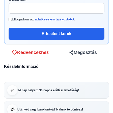
Elfogadom az
adatkezelési tájékoztatót
.
Értesítést kérek
Kedvencekhez
Megosztás
Készletinformáció
✅
14 nap helyett, 30 napos elállási lehetőség!
💳
Utánvét vagy bankkártyá? Nálunk te döntesz!