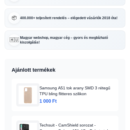
📦
400.000+ teljesített rendelés – elégedett vásárlók 2018 óta!
Magyar webshop, magyar cég – gyors és megbízható
🇭🇺
kiszolgálás!
Ajánlott termékek
Samsung A51 tok arany SMD 3 rétegű
TPU bling flitteres szilikon
1 000 Ft
Techsuit - CamShield sorozat -