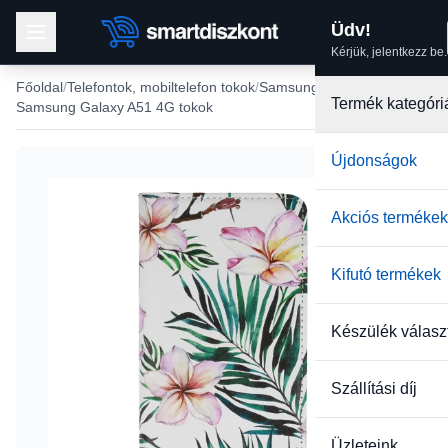
Üdv!
Kérjük, jelentkezz be.
Főoldal
Telefontok, mobiltelefon tokok
Samsung tokok
Termék kategóri
Samsung Galaxy A51 4G tokok
Újdonságok
Akciós termékek
Kifutó termékek
Készülék válasz
Szállítási díj
Üzleteink