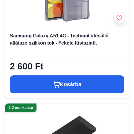
Samsung Galaxy A51 4G - Techsuit ütésálló
átlátszó szilikon tok - Fekete füstszínű.
2 600 Ft
Kosárba
1-2 munkanap