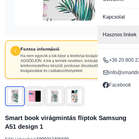
Kapcsolat
Hasznos linkek
Fontos információ
Ha nem egyezik a tok képe a telefonja kivágásaival, NE
+36 20 800 2
AGGÓDJON. A tok a termék nevében, leírásában szereplő
telefonmodellhez készült, pontosan illeszkedő
kivágásokkal és csatlakozóhelyekkel.
info@smartdi
Facebook
Smart book virágmintás fliptok Samsung
A51 design 1