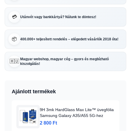
💳
Utánvét vagy bankkártyá? Nálunk te döntesz!
📦
400.000+ teljesített rendelés – elégedett vásárlók 2018 óta!
Magyar webshop, magyar cég – gyors és megbízható
🇭🇺
kiszolgálás!
Ajánlott termékek
9H 3mk HardGlass Max Lite™ üvegfólia
Samsung Galaxy A35/A55 5G-hez
2 800 Ft