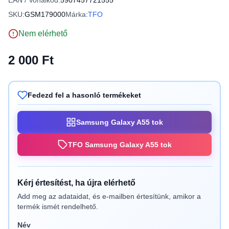
EAN / Vonalkód:
5907457721555
SKU:
GSM179000
Márka:
TFO
Nem elérhető
2 000 Ft
Fedezd fel a hasonló termékeket
Samsung Galaxy A55 tok
TFO Samsung Galaxy A55 tok
Kérj értesítést, ha újra elérhető
Add meg az adataidat, és e-mailben értesítünk, amikor a
termék ismét rendelhető.
Név