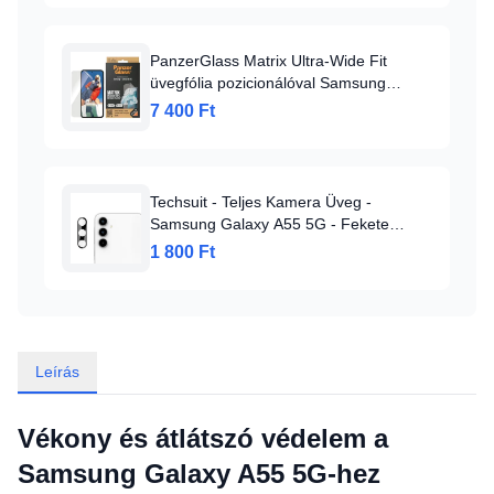
PanzerGlass Matrix Ultra-Wide Fit
üvegfólia pozicionálóval Samsung
Galaxy A55 5G-hez
7 400 Ft
Techsuit - Teljes Kamera Üveg -
Samsung Galaxy A55 5G - Fekete
üvegfólia
1 800 Ft
Leírás
Vékony és átlátszó védelem a
Samsung Galaxy A55 5G-hez