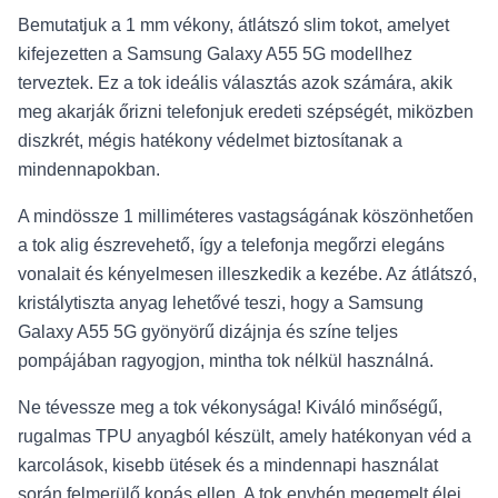
Bemutatjuk a 1 mm vékony, átlátszó slim tokot, amelyet
kifejezetten a Samsung Galaxy A55 5G modellhez
terveztek. Ez a tok ideális választás azok számára, akik
meg akarják őrizni telefonjuk eredeti szépségét, miközben
diszkrét, mégis hatékony védelmet biztosítanak a
mindennapokban.
A mindössze 1 milliméteres vastagságának köszönhetően
a tok alig észrevehető, így a telefonja megőrzi elegáns
vonalait és kényelmesen illeszkedik a kezébe. Az átlátszó,
kristálytiszta anyag lehetővé teszi, hogy a Samsung
Galaxy A55 5G gyönyörű dizájnja és színe teljes
pompájában ragyogjon, mintha tok nélkül használná.
Ne tévessze meg a tok vékonysága! Kiváló minőségű,
rugalmas TPU anyagból készült, amely hatékonyan véd a
karcolások, kisebb ütések és a mindennapi használat
során felmerülő kopás ellen. A tok enyhén megemelt élei