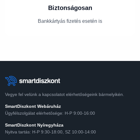
Biztonságosan
Bankkártyás fizetés esetén is
Vegye fel velünk a kapcsolatot elérhetőségeink bármelyikén.
SmartDiszkont Webáruház
Ügyfélszolgálat elérhetősége: H-P 9:00-16:00
SmartDiszkont Nyíregyháza
Nyitva tartás: H-P 9:30-18:00, SZ 10:00-14:00