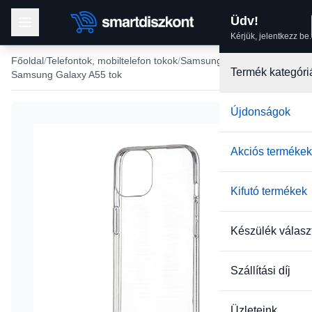
Üdv!
Kérjük, jelentkezz be.
Főoldal
Telefontok, mobiltelefon tokok
Samsung tokok
Termék kategóri
Samsung Galaxy A55 tok
Újdonságok
Akciós termékek
Kifutó termékek
Készülék válasz
Szállítási díj
Üzleteink