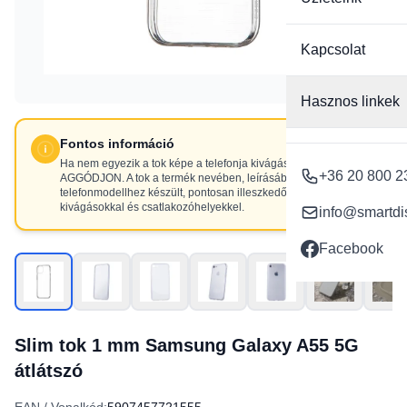
Kapcsolat
Hasznos linkek
Fontos információ
Ha nem egyezik a tok képe a telefonja kivágásaival, NE
+36 20 800 2
AGGÓDJON. A tok a termék nevében, leírásában szereplő
telefonmodellhez készült, pontosan illeszkedő
kivágásokkal és csatlakozóhelyekkel.
info@smartdi
Facebook
Slim tok 1 mm Samsung Galaxy A55 5G
átlátszó