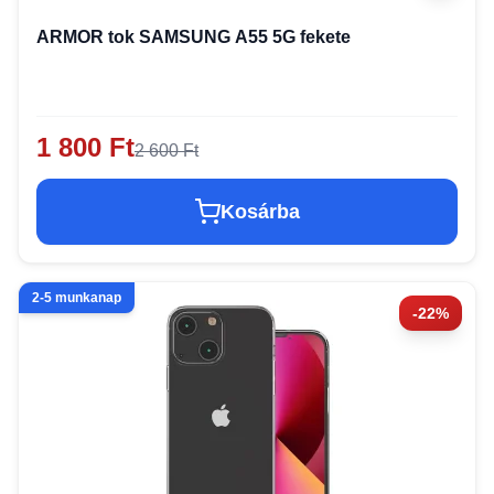
ARMOR tok SAMSUNG A55 5G fekete
1 800 Ft
2 600 Ft
Kosárba
2-5 munkanap
-22%