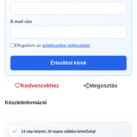
E-mail cím
Elfogadom az
adatkezelési tájékoztatót
.
Értesítést kérek
Kedvencekhez
Megosztás
Készletinformáció
✅
14 nap helyett, 30 napos elállási lehetőség!