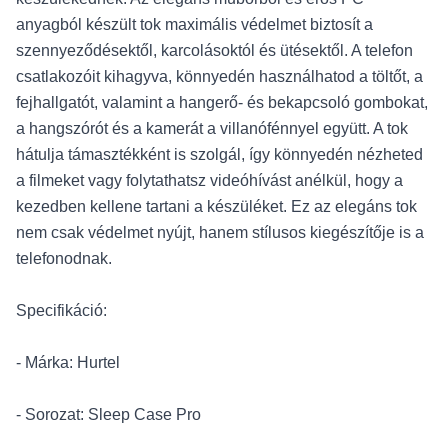
anyagból készült tok maximális védelmet biztosít a
szennyeződésektől, karcolásoktól és ütésektől. A telefon
csatlakozóit kihagyva, könnyedén használhatod a töltőt, a
fejhallgatót, valamint a hangerő- és bekapcsoló gombokat,
a hangszórót és a kamerát a villanófénnyel együtt. A tok
hátulja támasztékként is szolgál, így könnyedén nézheted
a filmeket vagy folytathatsz videóhívást anélkül, hogy a
kezedben kellene tartani a készüléket. Ez az elegáns tok
nem csak védelmet nyújt, hanem stílusos kiegészítője is a
telefonodnak.
Specifikáció:
- Márka: Hurtel
- Sorozat: Sleep Case Pro