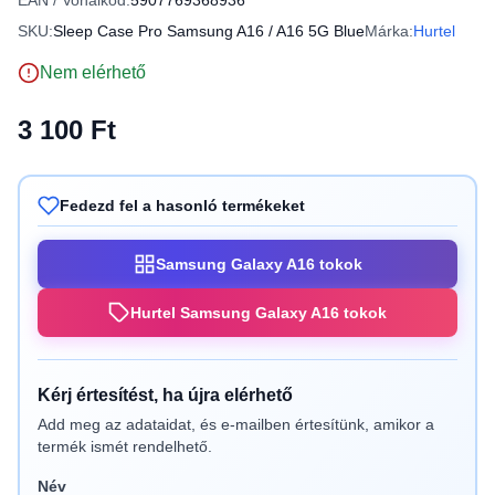
EAN / Vonalkód:
5907769368936
SKU:
Sleep Case Pro Samsung A16 / A16 5G Blue
Márka:
Hurtel
Nem elérhető
3 100 Ft
Fedezd fel a hasonló termékeket
Samsung Galaxy A16 tokok
Hurtel Samsung Galaxy A16 tokok
Kérj értesítést, ha újra elérhető
Add meg az adataidat, és e-mailben értesítünk, amikor a
termék ismét rendelhető.
Név