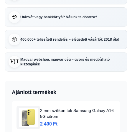
💳
Utánvét vagy bankkártyá? Nálunk te döntesz!
📦
400.000+ teljesített rendelés – elégedett vásárlók 2018 óta!
Magyar webshop, magyar cég – gyors és megbízható
🇭🇺
kiszolgálás!
Ajánlott termékek
2 mm szilikon tok Samsung Galaxy A16
5G citrom
2 400 Ft