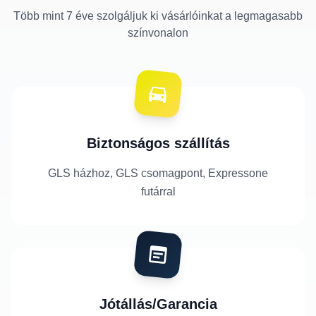
Több mint 7 éve szolgáljuk ki vásárlóinkat a legmagasabb
színvonalon
Biztonságos szállítás
GLS házhoz, GLS csomagpont, Expressone
futárral
Jótállás/Garancia