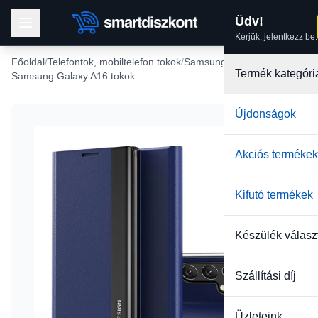
Üdv!
Kérjük, jelentkezz be.
Főoldal
Telefontok, mobiltelefon tokok
Samsung tokok
Termék kategóri
Samsung Galaxy A16 tokok
Újdonságok
Akciós termékek
Kifutó termékek
Készülék válasz
Szállítási díj
Üzleteink