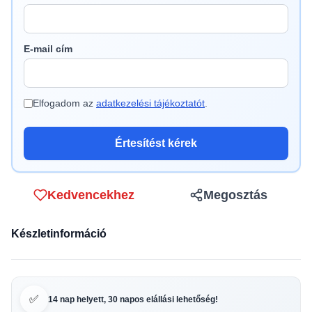
E-mail cím
Elfogadom az
adatkezelési tájékoztatót
.
Értesítést kérek
Kedvencekhez
Megosztás
Készletinformáció
✅
14 nap helyett, 30 napos elállási lehetőség!