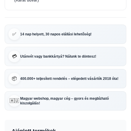
(Karát udvar)
✅
14 nap helyett, 30 napos elállási lehetőség!
💳
Utánvét vagy bankkártyá? Nálunk te döntesz!
📦
400.000+ teljesített rendelés – elégedett vásárlók 2018 óta!
Magyar webshop, magyar cég – gyors és megbízható
🇭🇺
kiszolgálás!