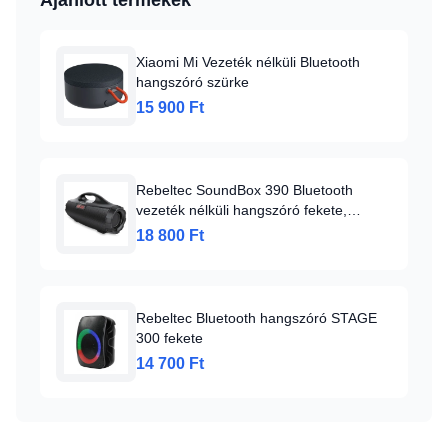
Ajánlott termékek
Xiaomi Mi Vezeték nélküli Bluetooth
hangszóró szürke
15 900 Ft
Rebeltec SoundBox 390 Bluetooth
vezeték nélküli hangszóró fekete,
beépített FM rádióval
18 800 Ft
Rebeltec Bluetooth hangszóró STAGE
300 fekete
14 700 Ft