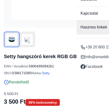
Kapcsolat
Hasznos linkek
+36 20 800 2
Setty hangszóró kerek RGB GB-700 fekete
info@smartdi
EAN / Vonalkód:
5900495094261
Facebook
SKU:
GSM171585
Márka:
Setty
Rendelhető
5 500 Ft
3 500 Ft
36% kedvezmény