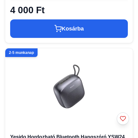
4 000 Ft
Kosárba
2-5 munkanap
Yesido Hordozható Bluetooth Hangszóró YSW24