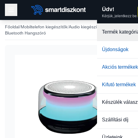
Üdv!
Kérjük, jelentkezz be.
Főoldal
Mobiltelefon kiegészítők
Audio kiegészítők
Termék kategóri
Bluetooth Hangszóró
Újdonságok
-36%
Akciós termékek
Kifutó termékek
Készülék válasz
Szállítási díj
Üzleteink