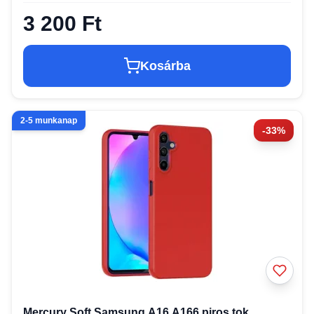
3 200 Ft
Kosárba
2-5 munkanap
-33%
Mercury Soft Samsung A16 A166 piros tok