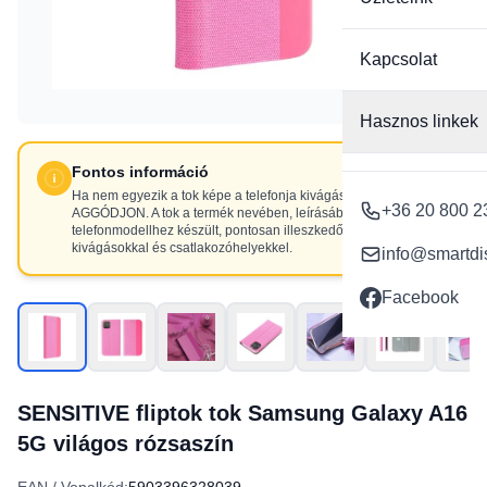
Kapcsolat
Hasznos linkek
Fontos információ
Ha nem egyezik a tok képe a telefonja kivágásaival, NE
+36 20 800 2
AGGÓDJON. A tok a termék nevében, leírásában szereplő
telefonmodellhez készült, pontosan illeszkedő
kivágásokkal és csatlakozóhelyekkel.
info@smartdi
Facebook
SENSITIVE fliptok tok Samsung Galaxy A16
5G világos rózsaszín