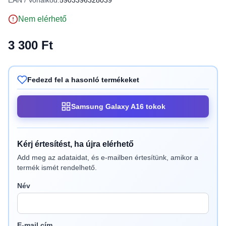
EAN / Vonalkód:
5903396328039
Nem elérhető
3 300 Ft
Fedezd fel a hasonló termékeket
Samsung Galaxy A16 tokok
Kérj értesítést, ha újra elérhető
Add meg az adataidat, és e-mailben értesítünk, amikor a
termék ismét rendelhető.
Név
E-mail cím