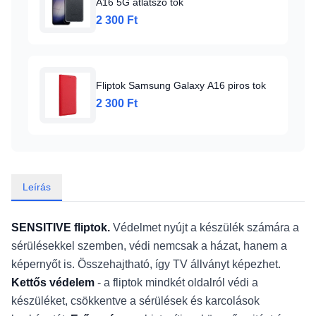
A16 5G átlátszó tok
2 300 Ft
Fliptok Samsung Galaxy A16 piros tok
2 300 Ft
Leírás
SENSITIVE fliptok.
Védelmet nyújt a készülék számára a
sérülésekkel szemben, védi nemcsak a házat, hanem a
képernyőt is. Összehajtható, így TV állványt képezhet.
Kettős védelem
- a fliptok mindkét oldalról védi a
készüléket, csökkentve a sérülések és karcolások