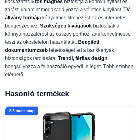
kockázatát.
Erős mágnes
biztosítja a könnyű nyitást és
zárást, valamint megakadályozza a véletlen kinyílást.
TV
állvány formája
kényelmes filmnézéshez és internetes
böngészéshez.
Szükséges kivágások
biztosítják a
könnyű hozzáférést az összes porthoz, ami kényelmessé
teszi az okostelefon használatát.
Beépített
dokumentumzseb
lehetőséget ad a bankkártyák
biztonságos tárolására.
Trendi, férfias design
hangsúlyozza a felhasználó egyedi jellegét. Több színben
elérhető.
Hasonló termékek
2-5 munkanap