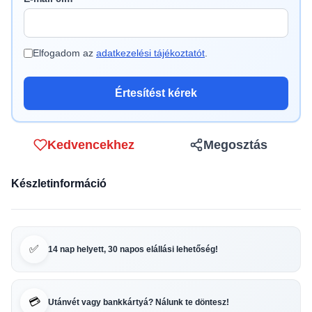
Elfogadom az
adatkezelési tájékoztatót
.
Értesítést kérek
Kedvencekhez
Megosztás
Készletinformáció
✅
14 nap helyett, 30 napos elállási lehetőség!
💳
Utánvét vagy bankkártyá? Nálunk te döntesz!