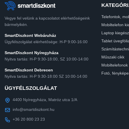
KATEGÓRI
Telefontok, mob
Vegye fel velünk a kapcsolatot elérhetőségeink
bármelyikén.
Mobiltelefon ki
Laptop kiegész
SmartDiszkont Webáruház
Tablet üvegfóli
Ügyfélszolgálat elérhetősége: H-P 9:00-16:00
Számítástechn
SmartDiszkont Nyíregyháza
Műszaki cikk
Nyitva tartás: H-P 9:30-18:00, SZ 10:00-14:00
Mobiltelefonok
SmartDiszkont Debrecen
Fotó, fényképe
Nyitva tartás: H-P 9:30-18:00 SZ 10:00-14:00
ÜGYFÉLSZOLGÁLAT
4400 Nyíregyháza, Matróz utca 1/A
info@smartdiszkont.hu
+36 20 800 23 23