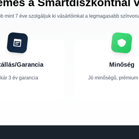
emes a Smartdiszkontnál 
b mint 7 éve szolgáljuk ki vásárlóinkat a legmagasabb színvon
tállás/Garancia
Minőség
kár 3 év garancia
Jó minőségű, prémium