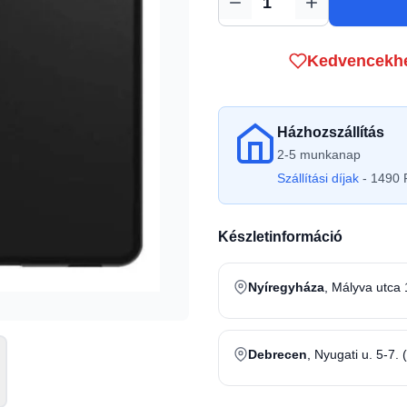
Mennyiség
Kedvencekh
Házhozszállítás
2-5 munkanap
Szállítási díjak
- 1490 F
Készletinformáció
Nyíregyháza
, Mályva utca 
Debrecen
, Nyugati u. 5-7. 