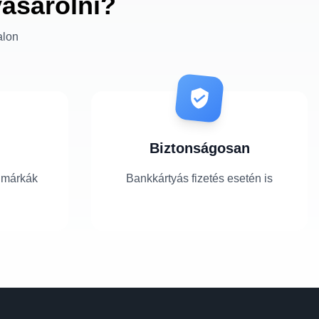
vásárolni?
alon
Biztonságosan
 márkák
Bankkártyás fizetés esetén is