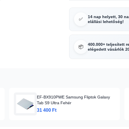
14 nap helyett, 30 n
✅
elállási lehetőség!
400.000+ teljesített 
📦
elégedett vásárlók 2
EF-BX910PWE Samsung Fliptok Galaxy
Tab S9 Ultra Fehér
31 400 Ft