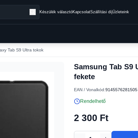
Készülék választó
Kapcsolat
Szállítási díj
Üzleteink
xy Tab S9 Ultra tokok
Samsung Tab S9 Ul
fekete
EAN / Vonalkód:
9145576281505
Rendelhető
2 300 Ft