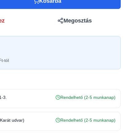
Kosárba
ez
Megosztás
t-tól
1-3.
Rendelhető (2-5 munkanap)
(Karát udvar)
Rendelhető (2-5 munkanap)