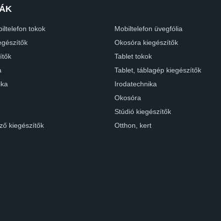
ÁK
iltelefon tokok
Mobiltelefon üvegfólia
egészítők
Okosóra kiegészítők
ítők
Tablet tokok
a
Tablet, táblagép kiegészítők
ika
Irodatechnika
Okosóra
Stúdió kiegészítők
ző kiegészítők
Otthon, kert