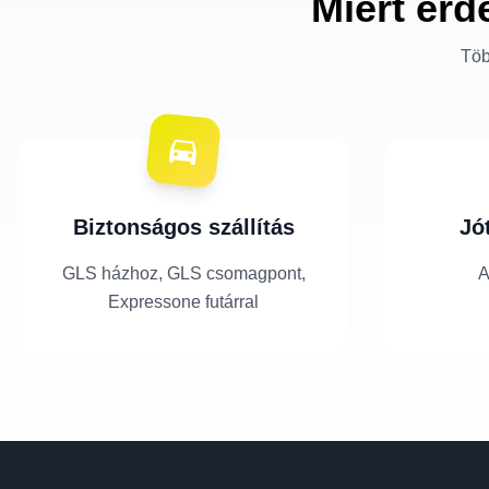
Miért érd
Töb
Biztonságos szállítás
Jó
GLS házhoz, GLS csomagpont,
A
Expressone futárral