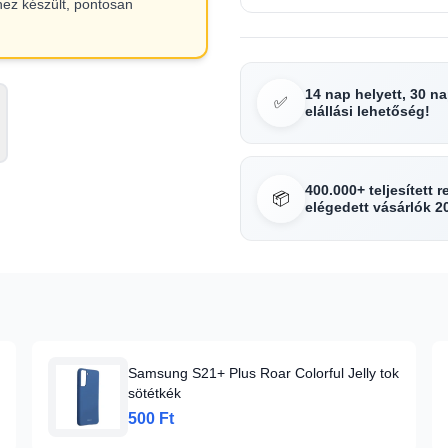
hez készült, pontosan
14 nap helyett, 30 n
✅
elállási lehetőség!
400.000+ teljesített 
📦
elégedett vásárlók 2
Samsung S21+ Plus Roar Colorful Jelly tok
sötétkék
500 Ft