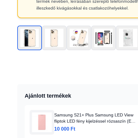
termék nevében, leírásában szereplő telefonmodell
illeszkedő kivágásokkal és csatlakozóhelyekkel.
Ajánlott termékek
Samsung S21+ Plus Samsung LED View
fliptok LED fény kijelzéssel rózsaszín (EF-
NG996PPEGEE)
10 000 Ft