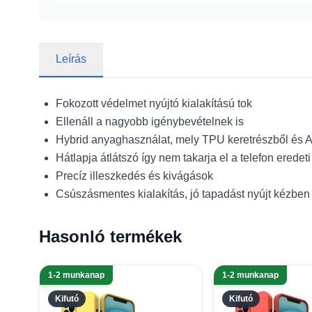
Leírás
Fokozott védelmet nyújtó kialakítású tok
Ellenáll a nagyobb igénybevételnek is
Hybrid anyaghasználat, mely TPU keretrészből és Akr
Hátlapja átlátszó így nem takarja el a telefon eredeti
Precíz illeszkedés és kivágások
Csúszásmentes kialakítás, jó tapadást nyújt kézben 
Hasonló termékek
1-2 munkanap
1-2 munkanap
Kifutó
Kifutó