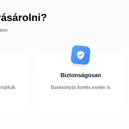
vásárolni?
alon
Biztonságosan
 márkák
Bankkártyás fizetés esetén is