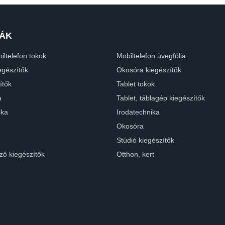
ÁK
iltelefon tokok
Mobiltelefon üvegfólia
egészítők
Okosóra kiegészítők
ítők
Tablet tokok
a
Tablet, táblagép kiegészítők
ika
Irodatechnika
Okosóra
Stúdió kiegészítők
ző kiegészítők
Otthon, kert