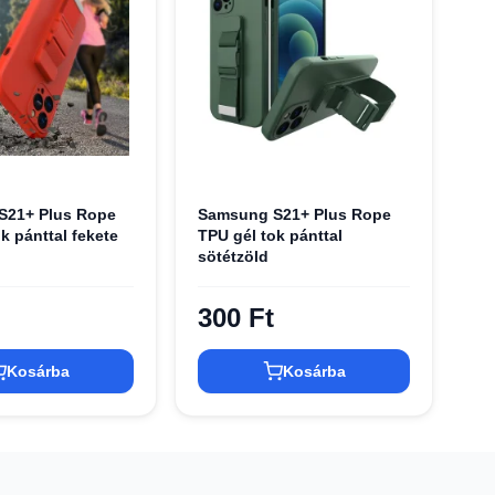
S21+ Plus Rope
Samsung S21+ Plus Rope
k pánttal fekete
TPU gél tok pánttal
sötétzöld
300 Ft
Kosárba
Kosárba