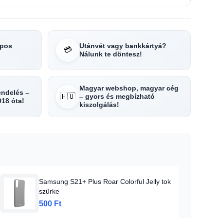
apos
Utánvét vagy bankkártyá?
💳
Nálunk te döntesz!
Magyar webshop, magyar cég
rendelés –
🇭🇺
– gyors és megbízható
018 óta!
kiszolgálás!
Samsung S21+ Plus Roar Colorful Jelly tok
szürke
500 Ft