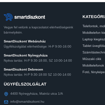
KATEGÓRI
Telefontok, mob
Vegye fel velünk a kapcsolatot elérhetőségeink
bármelyikén.
Mobiltelefon ki
Laptop kiegész
SmartDiszkont Webáruház
Tablet üvegfóli
Ügyfélszolgálat elérhetősége: H-P 9:00-16:00
Számítástechn
SmartDiszkont Nyíregyháza
Műszaki cikk
Nyitva tartás: H-P 9:30-18:00, SZ 10:00-14:00
Mobiltelefonok
SmartDiszkont Debrecen
Fotó, fényképe
Nyitva tartás: H-P 9:30-18:00 SZ 10:00-14:00
ÜGYFÉLSZOLGÁLAT
4400 Nyíregyháza, Matróz utca 1/A
info@smartdiszkont.hu