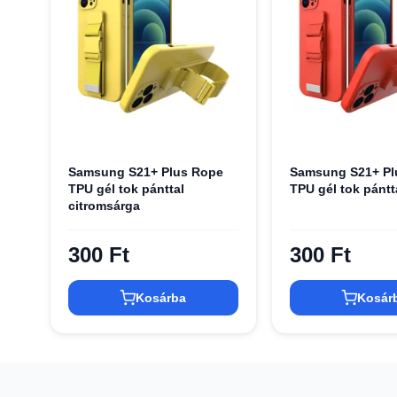
Samsung S21+ Plus Rope
Samsung S21+ Pl
TPU gél tok pánttal
TPU gél tok pántt
citromsárga
300 Ft
300 Ft
Kosárba
Kosár