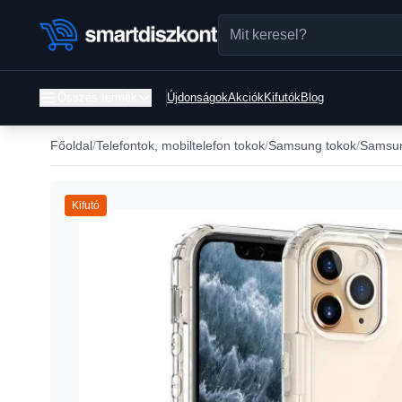
Összes termék
Újdonságok
Akciók
Kifutók
Blog
Főoldal
Telefontok, mobiltelefon tokok
Samsung tokok
Samsun
Kifutó