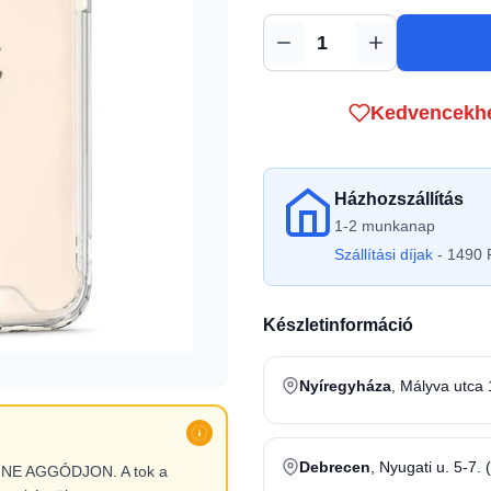
Mennyiség
Kedvencekh
Házhozszállítás
1-2 munkanap
Szállítási díjak
- 1490 F
Készletinformáció
Nyíregyháza
, Mályva utca 
Debrecen
, Nyugati u. 5-7. 
l, NE AGGÓDJON. A tok a