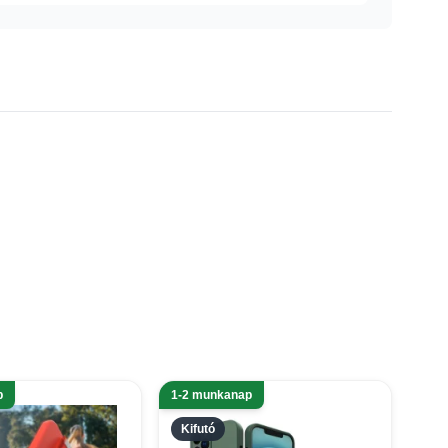
p
1-2 munkanap
Kifutó