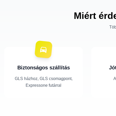
Miért érd
Töb
Biztonságos szállítás
Jó
GLS házhoz, GLS csomagpont,
A
Expressone futárral