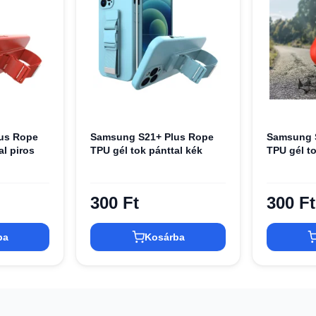
us Rope
Samsung S21+ Plus Rope
Samsung 
al piros
TPU gél tok pánttal kék
TPU gél to
300 Ft
300 Ft
ba
Kosárba