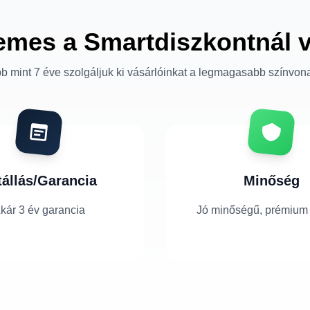
emes a Smartdiszkontnál 
b mint 7 éve szolgáljuk ki vásárlóinkat a legmagasabb színvon
tállás/Garancia
Minőség
kár 3 év garancia
Jó minőségű, prémium