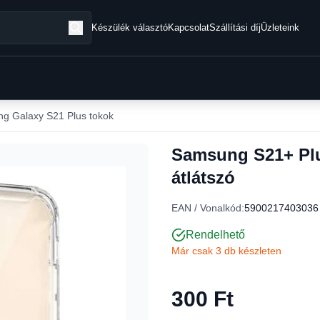
Készülék választó
Kapcsolat
Szállítási díj
Üzleteink
g Galaxy S21 Plus tokok
Samsung S21+ Plus
átlátszó
EAN / Vonalkód:
5900217403036
Rendelhető
Már csak 3 db készleten
300 Ft