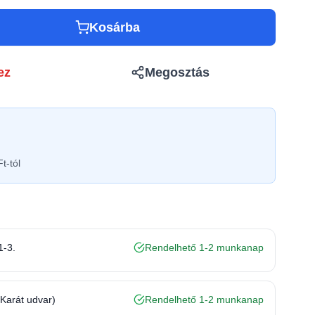
Kosárba
ez
Megosztás
t-tól
1-3.
Rendelhető 1-2 munkanap
(Karát udvar)
Rendelhető 1-2 munkanap