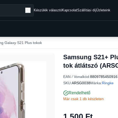
Készülék választó
Kapcsolat
Szállítási díj
Üzleteink
g Galaxy S21 Plus tokok
Samsung S21+ Plu
tok átlátszó (ARS
EAN / Vonalkód:
8809785450916
SKU:
ARSG0038
Márka:
Ringke
Rendelhető
Már csak 1 db készleten
1 500 Ft