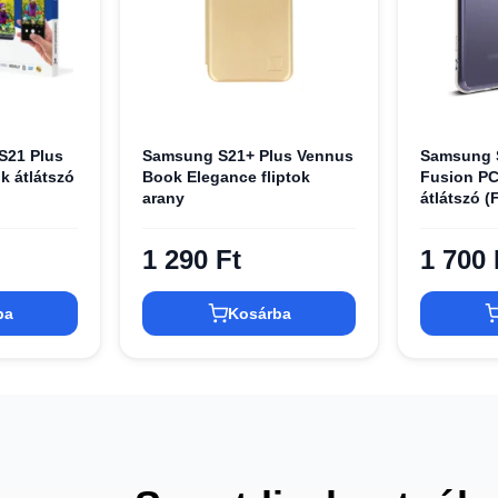
S21 Plus
Samsung S21+ Plus Vennus
Samsung S
k átlátszó
Book Elegance fliptok
Fusion PC
arany
átlátszó 
1 290 Ft
1 700 
ba
Kosárba