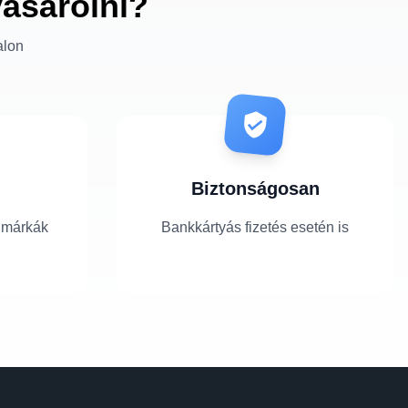
vásárolni?
alon
Biztonságosan
 márkák
Bankkártyás fizetés esetén is