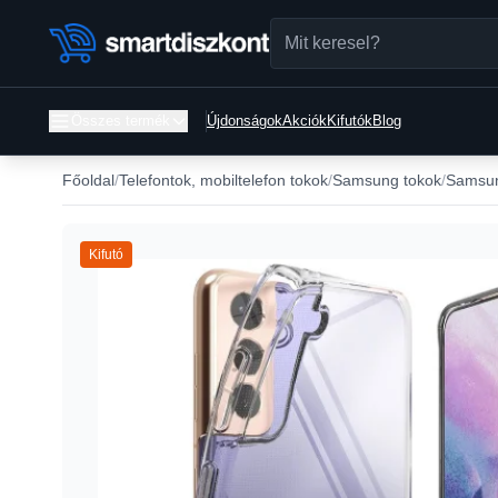
Összes termék
Újdonságok
Akciók
Kifutók
Blog
Főoldal
Telefontok, mobiltelefon tokok
Samsung tokok
Samsun
Kifutó