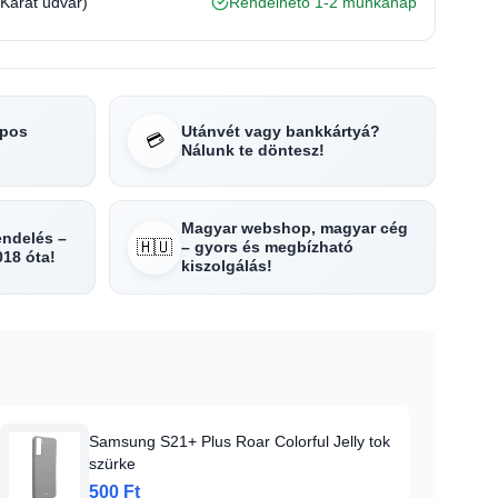
(Karát udvar)
Rendelhető 1-2 munkanap
apos
Utánvét vagy bankkártyá?
💳
Nálunk te döntesz!
Magyar webshop, magyar cég
rendelés –
🇭🇺
– gyors és megbízható
018 óta!
kiszolgálás!
Samsung S21+ Plus Roar Colorful Jelly tok
szürke
500 Ft