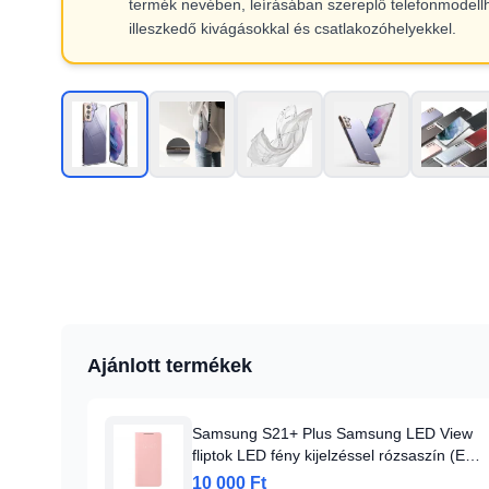
termék nevében, leírásában szereplő telefonmodell
illeszkedő kivágásokkal és csatlakozóhelyekkel.
Ajánlott termékek
Samsung S21+ Plus Samsung LED View
fliptok LED fény kijelzéssel rózsaszín (EF-
NG996PPEGEE)
10 000 Ft