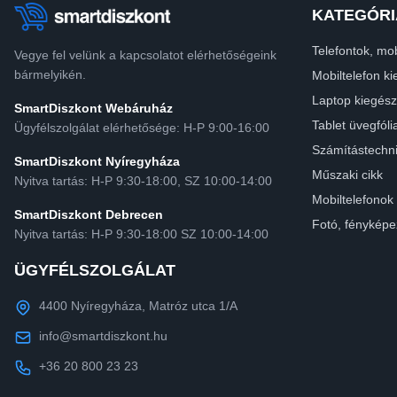
KATEGÓRI
Telefontok, mob
Vegye fel velünk a kapcsolatot elérhetőségeink
bármelyikén.
Mobiltelefon ki
Laptop kiegész
SmartDiszkont Webáruház
Tablet üvegfóli
Ügyfélszolgálat elérhetősége: H-P 9:00-16:00
Számítástechn
SmartDiszkont Nyíregyháza
Műszaki cikk
Nyitva tartás: H-P 9:30-18:00, SZ 10:00-14:00
Mobiltelefonok
SmartDiszkont Debrecen
Fotó, fényképe
Nyitva tartás: H-P 9:30-18:00 SZ 10:00-14:00
ÜGYFÉLSZOLGÁLAT
4400 Nyíregyháza, Matróz utca 1/A
info@smartdiszkont.hu
+36 20 800 23 23