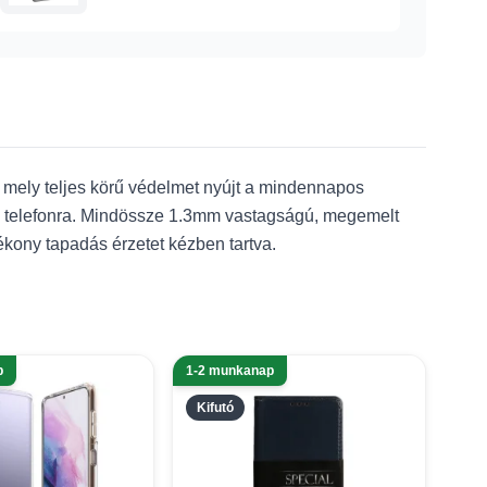
, mely teljes körű védelmet nyújt a mindennapos
 a telefonra. Mindössze 1.3mm vastagságú, megemelt
ékony tapadás érzetet kézben tartva.
p
1-2 munkanap
Kifutó