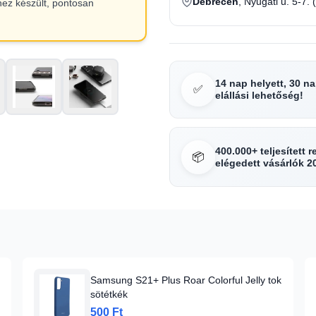
Debrecen
, Nyugati u. 5-7. 
hez készült, pontosan
14 nap helyett, 30 n
✅
elállási lehetőség!
400.000+ teljesített 
📦
elégedett vásárlók 2
Samsung S21+ Plus Roar Colorful Jelly tok
sötétkék
500 Ft