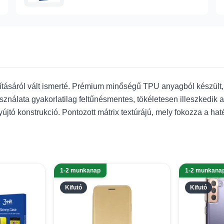
kításáról vált ismerté. Prémium minőségű TPU anyagból készült
ználata gyakorlatilag feltűnésmentes, tökéletesen illeszkedik
tó konstrukció. Pontozott mátrix textúrájú, mely fokozza a hat
1-2 munkanap
1-2 munkana
Kifutó
Kifutó