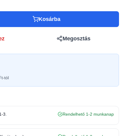
Kosárba
ez
Megosztás
t-tól
1-3.
Rendelhető 1-2 munkanap