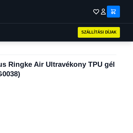
SZÁLLÍTÁSI DÍJAK
s Ringke Air Ultravékony TPU gél
G0038)