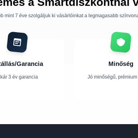
emes a Smartdiszkontnál 
b mint 7 éve szolgáljuk ki vásárlóinkat a legmagasabb színvon
tállás/Garancia
Minőség
kár 3 év garancia
Jó minőségű, prémium