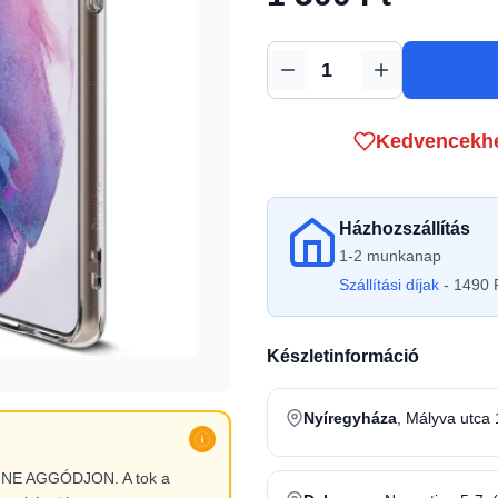
Mennyiség
Kedvencekh
Házhozszállítás
1-2 munkanap
Szállítási díjak
- 1490 F
Készletinformáció
Nyíregyháza
, Mályva utca 
l, NE AGGÓDJON. A tok a