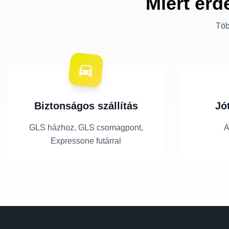
Miért érd
Töb
Biztonságos szállítás
Jó
GLS házhoz, GLS csomagpont,
A
Expressone futárral