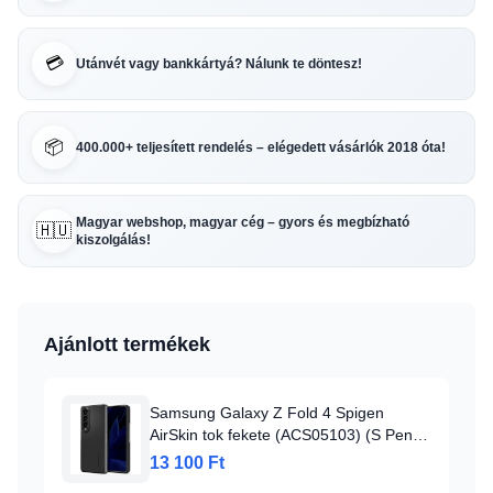
💳
Utánvét vagy bankkártyá? Nálunk te döntesz!
📦
400.000+ teljesített rendelés – elégedett vásárlók 2018 óta!
Magyar webshop, magyar cég – gyors és megbízható
🇭🇺
kiszolgálás!
Ajánlott termékek
Samsung Galaxy Z Fold 4 Spigen
AirSkin tok fekete (ACS05103) (S Pent
nem tartalmaz)
13 100 Ft