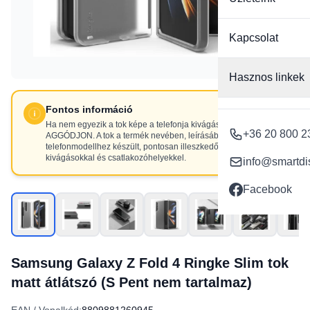
Kapcsolat
Hasznos linkek
Fontos információ
Ha nem egyezik a tok képe a telefonja kivágásaival, NE
+36 20 800 2
AGGÓDJON. A tok a termék nevében, leírásában szereplő
telefonmodellhez készült, pontosan illeszkedő
kivágásokkal és csatlakozóhelyekkel.
info@smartdi
Facebook
Samsung Galaxy Z Fold 4 Ringke Slim tok
matt átlátszó (S Pent nem tartalmaz)