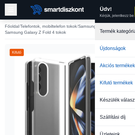
Üdv!
Kérjük, jelentkezz be.
Főoldal
Telefontok, mobiltelefon tokok
Samsung tokok
Termék kategóri
Samsung Galaxy Z Fold 4 tokok
Újdonságok
Kifutó
Akciós termékek
Kifutó termékek
Készülék válasz
Szállítási díj
Üzleteink