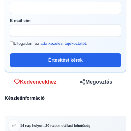
E-mail cím
Elfogadom az
adatkezelési tájékoztatót
.
Értesítést kérek
Kedvencekhez
Megosztás
Készletinformáció
✅
14 nap helyett, 30 napos elállási lehetőség!