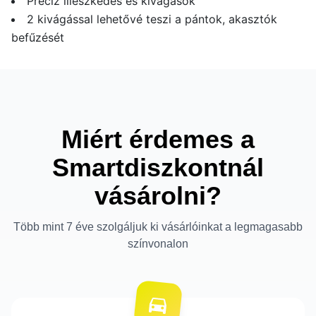
Precíz illeszkedés és kivágások
2 kivágással lehetővé teszi a pántok, akasztók
befűzését
Miért érdemes a
Smartdiszkontnál
vásárolni?
Több mint 7 éve szolgáljuk ki vásárlóinkat a legmagasabb
színvonalon