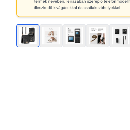
termék nevében, leírásában szereplő telefonmodell
illeszkedő kivágásokkal és csatlakozóhelyekkel.