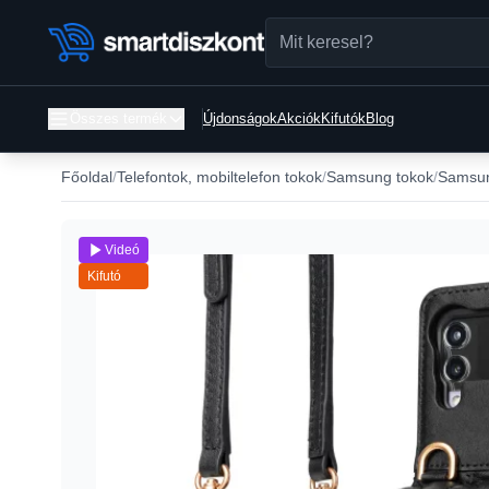
Összes termék
Újdonságok
Akciók
Kifutók
Blog
Főoldal
Telefontok, mobiltelefon tokok
Samsung tokok
Samsun
Videó
Kifutó