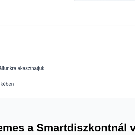
állunkra akaszthatjuk
dekében
emes a Smartdiszkontnál 