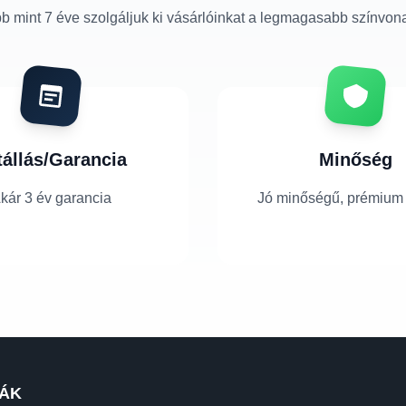
b mint 7 éve szolgáljuk ki vásárlóinkat a legmagasabb színvon
tállás/Garancia
Minőség
kár 3 év garancia
Jó minőségű, prémium
ÁK