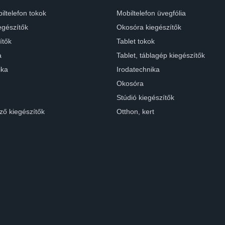
iltelefon tokok
Mobiltelefon üvegfólia
egészítők
Okosóra kiegészítők
ítők
Tablet tokok
a
Tablet, táblagép kiegészítők
ika
Irodatechnika
Okosóra
Stúdió kiegészítők
ző kiegészítők
Otthon, kert