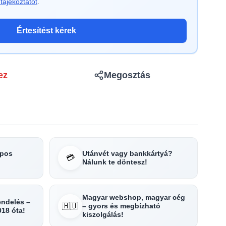
tájékoztatót
.
Értesítést kérek
ez
Megosztás
apos
Utánvét vagy bankkártyá?
💳
Nálunk te döntesz!
Magyar webshop, magyar cég
rendelés –
🇭🇺
– gyors és megbízható
018 óta!
kiszolgálás!