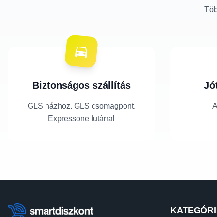
Töb
Biztonságos szállítás
Jó
GLS házhoz, GLS csomagpont,
A
Expressone futárral
KATEGÓRI