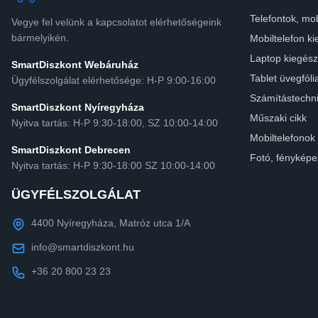
Telefontok, mob
Vegye fel velünk a kapcsolatot elérhetőségeink
bármelyikén.
Mobiltelefon ki
Laptop kiegész
SmartDiszkont Webáruház
Tablet üvegfóli
Ügyfélszolgálat elérhetősége: H-P 9:00-16:00
Számítástechn
SmartDiszkont Nyíregyháza
Műszaki cikk
Nyitva tartás: H-P 9:30-18:00, SZ 10:00-14:00
Mobiltelefonok
SmartDiszkont Debrecen
Fotó, fényképe
Nyitva tartás: H-P 9:30-18:00 SZ 10:00-14:00
ÜGYFÉLSZOLGÁLAT
4400 Nyíregyháza, Matróz utca 1/A
info@smartdiszkont.hu
+36 20 800 23 23