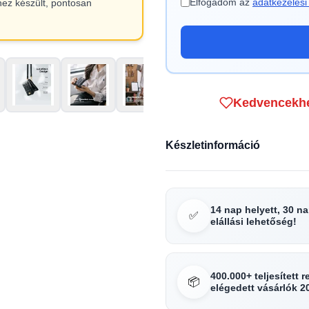
Elfogadom az
adatkezelési 
hez készült, pontosan
Kedvencekh
Készletinformáció
14 nap helyett, 30 n
✅
elállási lehetőség!
400.000+ teljesített 
📦
elégedett vásárlók 2