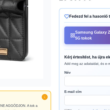
Fedezd fel a hasonló 
Samsung Galaxy Z 
5G tokok
Kérj értesítést, ha újra e
Add meg az adataidat, és e-m
Név
E-mail cím
l, NE AGGÓDJON. A tok a