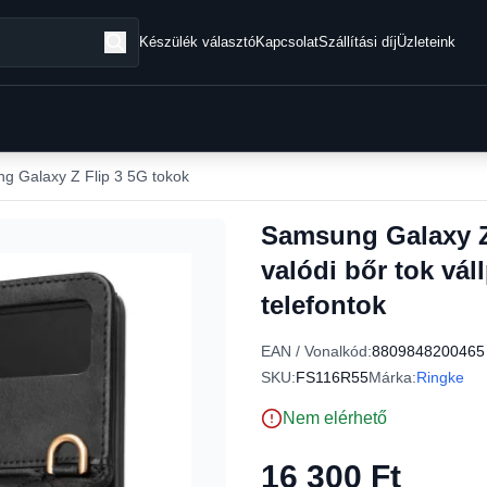
Készülék választó
Kapcsolat
Szállítási díj
Üzleteink
g Galaxy Z Flip 3 5G tokok
Samsung Galaxy Z 
valódi bőr tok vál
telefontok
EAN / Vonalkód:
8809848200465
SKU:
FS116R55
Márka:
Ringke
Nem elérhető
16 300 Ft