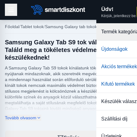
Üdv!
Kérjük, jelentkezz be.
Főoldal
Tablet tokok
Samsung Galaxy tab tokok
Termék kategóri
Samsung Galaxy Tab S9 tok választás:
Találd meg a tökéletes védelmet a
Újdonságok
készülékednek!
Akciós termékek
A Samsung Galaxy Tab S9 tokok kínálatunk tökéletes választást
nyújtanak mindazoknak, akik szeretnék megvédeni új tabletjüket
a mindennapi használat során előforduló sérülésektől. Az általunk
Kifutó termékek
kínált tokok nemcsak maximális védelmet biztosítanak, hanem
stílusos megjelenést is kölcsönöznek a készüléknek. A vásárlók
különféle színek és anyagok közül választhatnak, így mindenki
Készülék válasz
megtalálhatja a saját stílusának megfelelő tokot. A Samsung
Galaxy Tab S9 tokjaink kiváló minőségű anyagokból készülnek,
amelyek garantálják a hosszú élettartamot és a
Tovább olvasom
Szállítási díj
megbízhatóságot.
A webáruházunkban elérhető Samsung Galaxy Tab S9 tok kínálat
Üzleteink
minden igényt kielégít, legyen szó klasszikus, elegáns