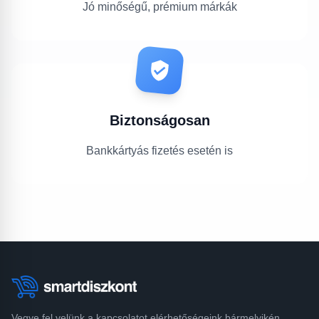
Jó minőségű, prémium márkák
Biztonságosan
Bankkártyás fizetés esetén is
Vegye fel velünk a kapcsolatot elérhetőségeink bármelyikén.