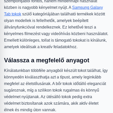
szempontjából fontos, hanem mindennapi használat
közben is nagyobb kényelmet nyújt. A
Samsung Galaxy
Tab tokok
szülő kategóriájában található termékek között
olyan modellek is fellelhetők, amelyek beépített
állványfunkcióval rendelkeznek. Ez lehetővé teszi a
kényelmes filmezést vagy videóhívás közbeni használatot.
Emellett különleges, tollat is támogató tokokat is kínálunk,
amelyek ideálisak a kreatív feladatokhoz.
Válassza a megfelelő anyagot
Kínálatunkban többféle anyagból készült tokot találhat, így
könnyedén kiválaszthatja azt a típust, amely leginkább
megfelel az életstílusának. A bőr tokok időtálló eleganciát
sugároznak, míg a szilikon tokok rugalmas és könnyű
védelmet nyújtanak. Az ütésálló tokok pedig extra
védelmet biztosítanak azok számára, akik aktív életet
élnek és mindig úton vannak.