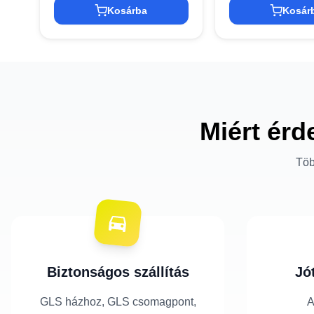
Kosárba
Kosár
Miért érd
Töb
Biztonságos szállítás
Jó
GLS házhoz, GLS csomagpont,
A