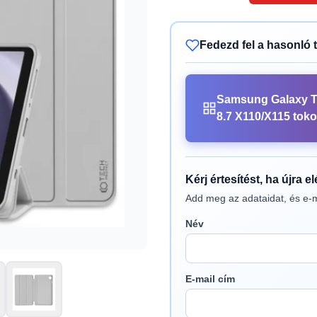
Fedezd fel a hasonló 
Samsung Galaxy T
8.7 X110/X115 tok
Kérj értesítést, ha újra e
Add meg az adataidat, és e-m
Név
E-mail cím