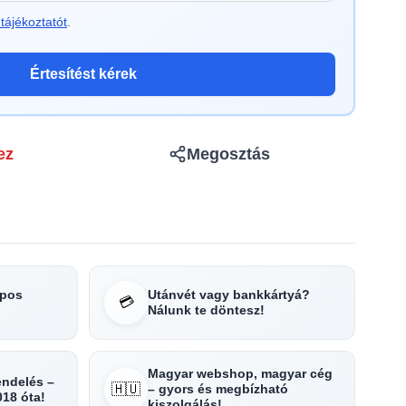
tájékoztatót
.
Értesítést kérek
ez
Megosztás
apos
Utánvét vagy bankkártyá?
💳
Nálunk te döntesz!
Magyar webshop, magyar cég
rendelés –
🇭🇺
– gyors és megbízható
018 óta!
kiszolgálás!