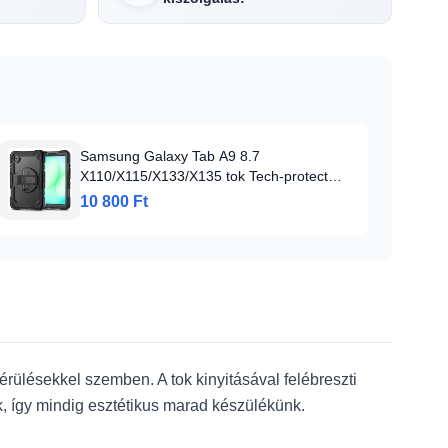
Samsung Galaxy Tab A9 8.7
X110/X115/X133/X135 tok Tech-protect
Solid fekete
10 800 Ft
ülésekkel szemben. A tok kinyitásával felébreszti
, így mindig esztétikus marad készülékünk.