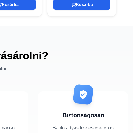
Kosárba
Kosárba
vásárolni?
alon
Biztonságosan
 márkák
Bankkártyás fizetés esetén is