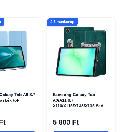
p
2-5 munkanap
alaxy Tab A9 8.7
Samsung Galaxy Tab
goskék tok
A9/A11 8.7
X110/X115/X133/X135 Sad
Cat tok
Ft
5 800 Ft