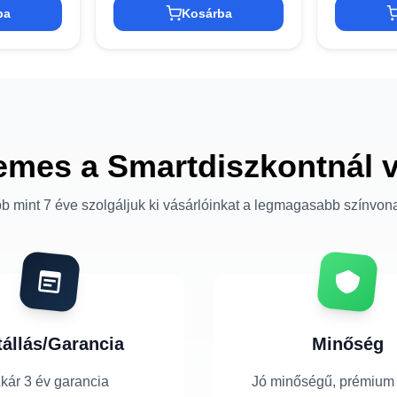
ba
Kosárba
emes a Smartdiszkontnál 
b mint 7 éve szolgáljuk ki vásárlóinkat a legmagasabb színvon
tállás/Garancia
Minőség
kár 3 év garancia
Jó minőségű, prémium