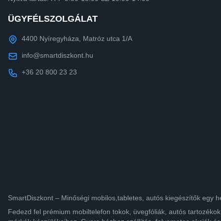
ÜGYFÉLSZOLGÁLAT
4400 Nyíregyháza, Matróz utca 1/A
info@smartdiszkont.hu
+36 20 800 23 23
SmartDiszkont – Minőségi mobilos,tabletes, autós kiegészítők egy h
Fedezd fel prémium mobiltelefon tokok, üvegfóliák, autós tartozék