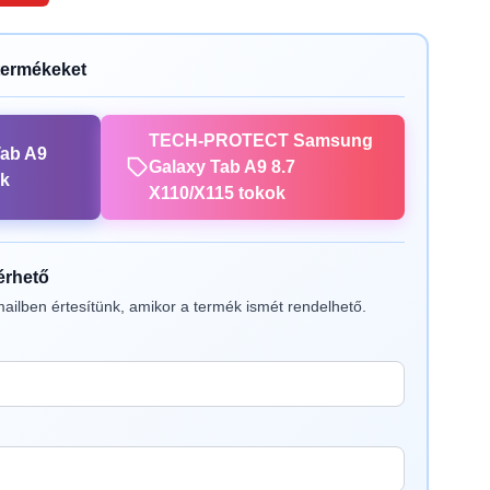
termékeket
TECH-PROTECT Samsung
ab A9
Galaxy Tab A9 8.7
ok
X110/X115 tokok
lérhető
ailben értesítünk, amikor a termék ismét rendelhető.