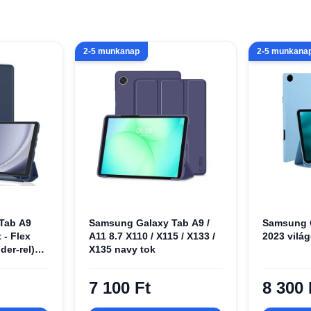
2-5 munkanap
2-5 munkana
Tab A9
Samsung Galaxy Tab A9 /
Samsung G
 - Flex
A11 8.7 X110 / X115 / X133 /
2023 vilá
der-rel)
X135 navy tok
7 100 Ft
8 300 