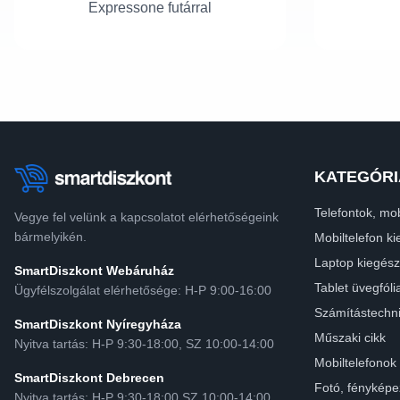
Expressone futárral
KATEGÓRI
Telefontok, mob
Vegye fel velünk a kapcsolatot elérhetőségeink
bármelyikén.
Mobiltelefon ki
Laptop kiegész
SmartDiszkont Webáruház
Tablet üvegfóli
Ügyfélszolgálat elérhetősége: H-P 9:00-16:00
Számítástechn
SmartDiszkont Nyíregyháza
Műszaki cikk
Nyitva tartás: H-P 9:30-18:00, SZ 10:00-14:00
Mobiltelefonok
SmartDiszkont Debrecen
Fotó, fényképe
Nyitva tartás: H-P 9:30-18:00 SZ 10:00-14:00