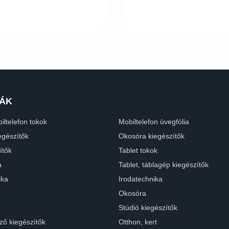
ÁK
iltelefon tokok
Mobiltelefon üvegfólia
egészítők
Okosóra kiegészítők
ítők
Tablet tokok
a
Tablet, táblagép kiegészítők
ika
Irodatechnika
Okosóra
Stúdió kiegészítők
ző kiegészítők
Otthon, kert