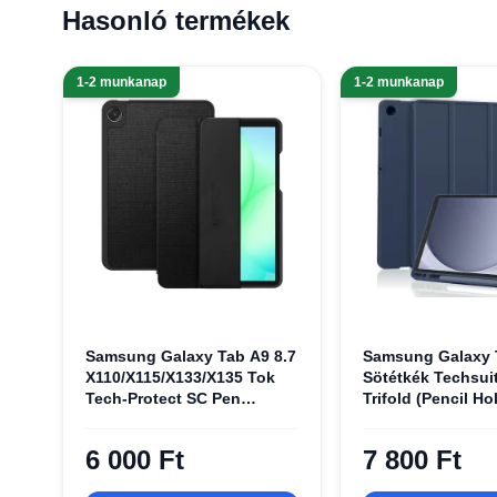
Hasonló termékek
1-2 munkanap
1-2 munkanap
Samsung Galaxy Tab A9 8.7
Samsung Galaxy 
X110/X115/X133/X135 Tok
Sötétkék Techsuit
Tech-Protect SC Pen
Trifold (Pencil Hol
Canvas Obszidián Fekete
tok
6 000 Ft
7 800 Ft