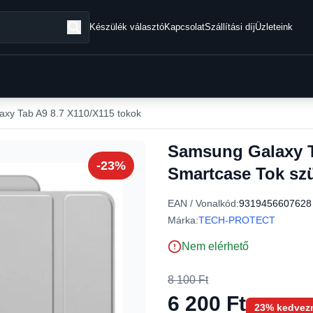
Készülék választó
Kapcsolat
Szállítási díj
Üzleteink
xy Tab A9 8.7 X110/X115 tokok
Samsung Galaxy T
-23%
Smartcase Tok sz
EAN / Vonalkód:
9319456607628
Márka:
TECH-PROTECT
Nem elérhető
8 100 Ft
6 200 Ft
23% kedvez