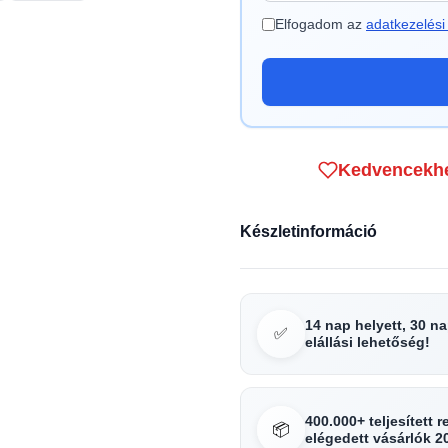
Elfogadom az
adatkezelési 
Kedvencekh
Készletinformáció
14 nap helyett, 30 n
✅
elállási lehetőség!
400.000+ teljesített 
📦
elégedett vásárlók 2