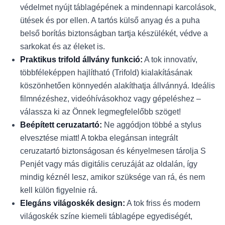
védelmet nyújt táblagépének a mindennapi karcolások,
ütések és por ellen. A tartós külső anyag és a puha
belső borítás biztonságban tartja készülékét, védve a
sarkokat és az éleket is.
Praktikus trifold állvány funkció:
A tok innovatív,
többféleképpen hajlítható (Trifold) kialakításának
köszönhetően könnyedén alakíthatja állvánnyá. Ideális
filmnézéshez, videóhívásokhoz vagy gépeléshez –
válassza ki az Önnek legmegfelelőbb szöget!
Beépített ceruzatartó:
Ne aggódjon többé a stylus
elvesztése miatt! A tokba elegánsan integrált
ceruzatartó biztonságosan és kényelmesen tárolja S
Penjét vagy más digitális ceruzáját az oldalán, így
mindig kéznél lesz, amikor szüksége van rá, és nem
kell külön figyelnie rá.
Elegáns világoskék design:
A tok friss és modern
világoskék színe kiemeli táblagépe egyediségét,