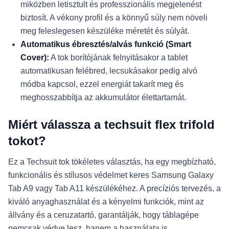
miközben letisztult és professzionális megjelenést
biztosít. A vékony profil és a könnyű súly nem növeli
meg feleslegesen készüléke méretét és súlyát.
Automatikus ébresztés/alvás funkció (Smart
Cover):
A tok borítójának felnyitásakor a tablet
automatikusan felébred, lecsukásakor pedig alvó
módba kapcsol, ezzel energiát takarít meg és
meghosszabbítja az akkumulátor élettartamát.
Miért válassza a techsuit flex trifold
tokot?
Ez a Techsuit tok tökéletes választás, ha egy megbízható,
funkcionális és stílusos védelmet keres Samsung Galaxy
Tab A9 vagy Tab A11 készülékéhez. A precíziós tervezés, a
kiváló anyaghasználat és a kényelmi funkciók, mint az
állvány és a ceruzatartó, garantálják, hogy táblagépe
nemcsak védve lesz, hanem a használata is