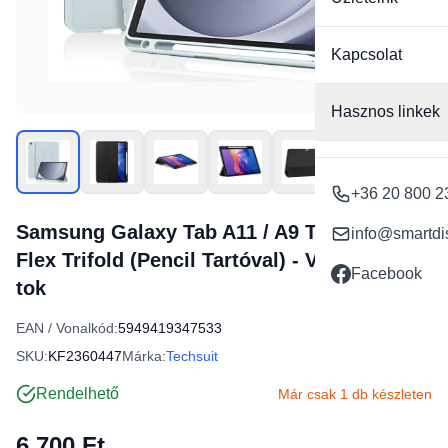
Kapcsolat
Hasznos linkek
+36 20 800 2
Samsung Galaxy Tab A11 / A9 Techsuit -
info@smartdi
Flex Trifold (Pencil Tartóval) - Világoskék
Facebook
tok
EAN / Vonalkód:
5949419347533
SKU:
KF2360447
Márka:
Techsuit
Rendelhető
Már csak 1 db készleten
6 700 Ft