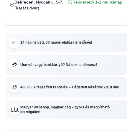
Debrecen
, Nyugati u. 5-7.
Rendelhető 1-2 munkanap
(Karát udvar)
✅
14 nap helyett, 30 napos elállási lehetőség!
💳
Utánvét vagy bankkártyá? Nálunk te döntesz!
📦
400.000+ teljesített rendelés – elégedett vásárlók 2018 óta!
Magyar webshop, magyar cég – gyors és megbízható
🇭🇺
kiszolgálás!