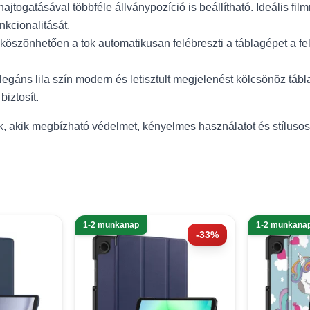
ajtogatásával többféle állványpozíció is beállítható. Ideális 
nkcionalitását.
szönhetően a tok automatikusan felébreszti a táblagépet a feln
elegáns lila szín modern és letisztult megjelenést kölcsönöz tá
biztosít.
knak, akik megbízható védelmet, kényelmes használatot és stílu
1-2 munkanap
1-2 munkana
-33%