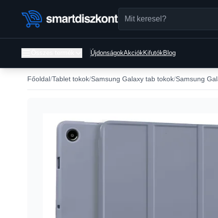
Összes termék
Újdonságok
Akciók
Kifutók
Blog
Főoldal
Tablet tokok
Samsung Galaxy tab tokok
Samsung Gala