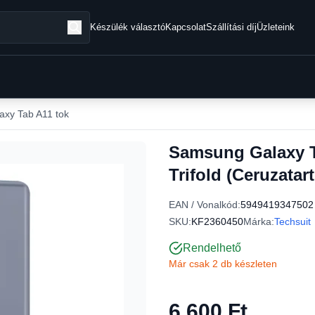
Készülék választó
Kapcsolat
Szállítási díj
Üzleteink
xy Tab A11 tok
Samsung Galaxy Ta
Trifold (Ceruzatart
EAN / Vonalkód:
5949419347502
SKU:
KF2360450
Márka:
Techsuit
Rendelhető
Már csak 2 db készleten
6 600 Ft