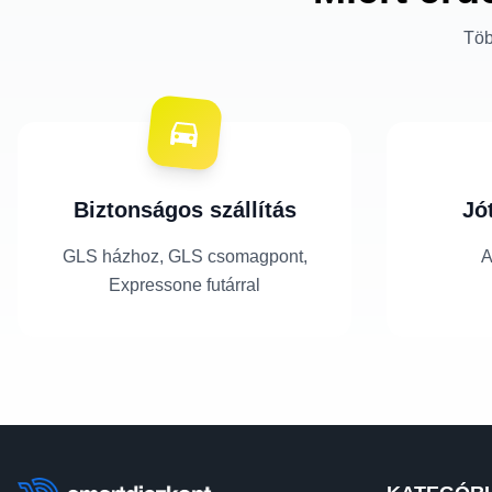
Töb
Biztonságos szállítás
Jó
GLS házhoz, GLS csomagpont,
A
Expressone futárral