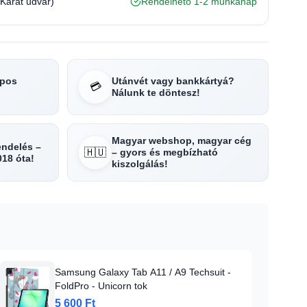
(Karát udvar)
Rendelhető 1-2 munkanap
apos
Utánvét vagy bankkártyá?
💳
Nálunk te döntesz!
Magyar webshop, magyar cég
rendelés –
🇭🇺
– gyors és megbízható
018 óta!
kiszolgálás!
Samsung Galaxy Tab A11 / A9 Techsuit -
FoldPro - Unicorn tok
5 600 Ft