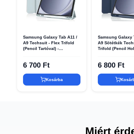
Samsung Galaxy Tab A11 /
Samsung Galaxy T
A9 Techsuit - Flex Trifold
A9 Sötétkék Techs
(Pencil Tartóval) -
Trifold (Pencil Hol
Világoskék tok
tok
6 700 Ft
6 800 Ft
Kosárba
Kosár
Miért érd