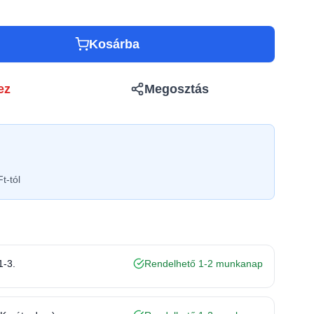
Kosárba
ez
Megosztás
t-tól
1-3.
Rendelhető 1-2 munkanap