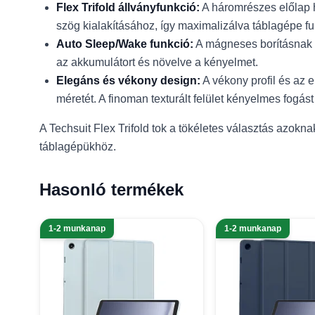
Flex Trifold állványfunkció:
A háromrészes előlap h
szög kialakításához, így maximalizálva táblagépe fu
Auto Sleep/Wake funkció:
A mágneses borításnak kö
az akkumulátort és növelve a kényelmet.
Elegáns és vékony design:
A vékony profil és az 
méretét. A finoman texturált felület kényelmes fogást 
A Techsuit Flex Trifold tok a tökéletes választás azo
táblagépükhöz.
Hasonló termékek
1-2 munkanap
1-2 munkanap