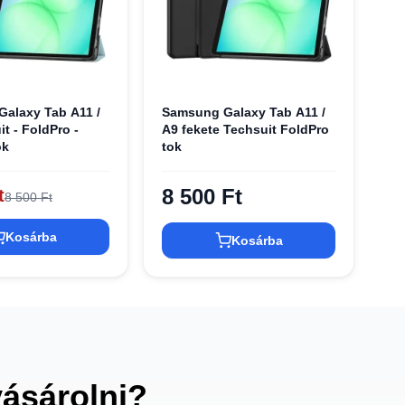
alaxy Tab A11 /
Samsung Galaxy Tab A11 /
t - FoldPro -
A9 fekete Techsuit FoldPro
ok
tok
8 500 Ft
t
8 500 Ft
Kosárba
Kosárba
vásárolni?