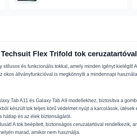
echsuit Flex Trifold tok ceruzatartóval
tílusos és funkcionális tokkal, amely minden igényt kielégít! 
az okos állványfunkcióval is megkönnyíti a mindennapi használa
laxy Tab A11 és Galaxy Tab A9 modellekhez, biztosítva a gomb
 készült tok teljes körű védelmet nyújt a karcolások, ütések 
a hátlap és az élek biztonságáról.
lusát! A tok beépített, biztonságos ceruzatartóval rendelkezik,
 helyén marad, amikor nem használja.