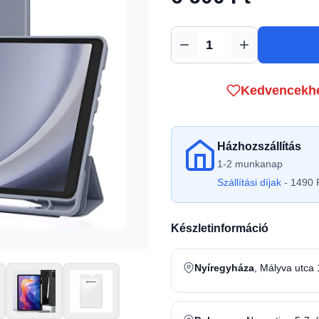
Mennyiség
Kedvencekh
Házhozszállítás
1-2 munkanap
Szállítási díjak
- 1490 F
Készletinformáció
Nyíregyháza
, Mályva utca 