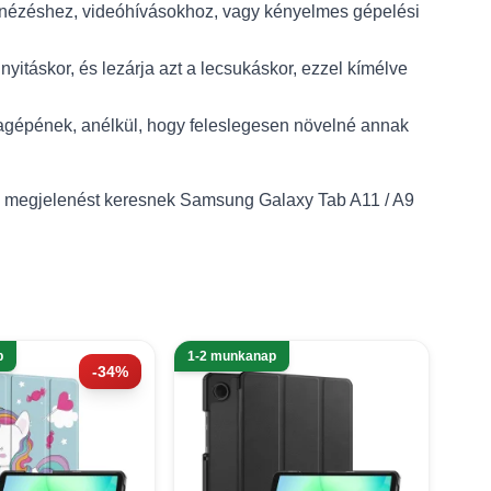
filmnézéshez, videóhívásokhoz, vagy kényelmes gépelési
yitáskor, és lezárja azt a lecsukáskor, ezzel kímélve
blagépének, anélkül, hogy feleslegesen növelné annak
sos megjelenést keresnek Samsung Galaxy Tab A11 / A9
p
1-2 munkanap
-34%