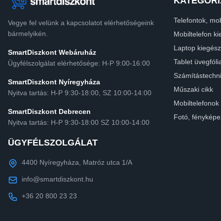
KATEGÓRI
Telefontok, mob
Vegye fel velünk a kapcsolatot elérhetőségeink
bármelyikén.
Mobiltelefon ki
Laptop kiegész
SmartDiszkont Webáruház
Tablet üvegfóli
Ügyfélszolgálat elérhetősége: H-P 9:00-16:00
Számítástechn
SmartDiszkont Nyíregyháza
Műszaki cikk
Nyitva tartás: H-P 9:30-18:00, SZ 10:00-14:00
Mobiltelefonok
SmartDiszkont Debrecen
Fotó, fényképe
Nyitva tartás: H-P 9:30-18:00 SZ 10:00-14:00
ÜGYFÉLSZOLGÁLAT
4400 Nyíregyháza, Matróz utca 1/A
info@smartdiszkont.hu
+36 20 800 23 23