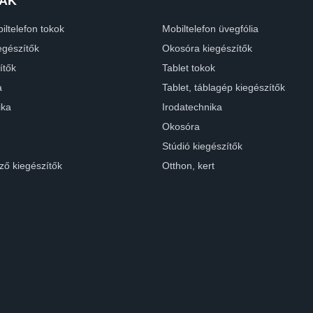
ÁK
iltelefon tokok
Mobiltelefon üvegfólia
egészítők
Okosóra kiegészítők
ítők
Tablet tokok
a
Tablet, táblagép kiegészítők
ika
Irodatechnika
Okosóra
Stúdió kiegészítők
ző kiegészítők
Otthon, kert