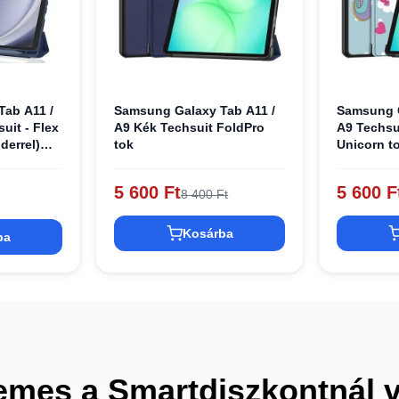
ab A11 /
Samsung Galaxy Tab A11 /
Samsung G
uit - Flex
A9 Kék Techsuit FoldPro
A9 Techsui
derrel)
tok
Unicorn t
5 600 Ft
5 600 F
8 400 Ft
Kosárba
ba
emes a Smartdiszkontnál 