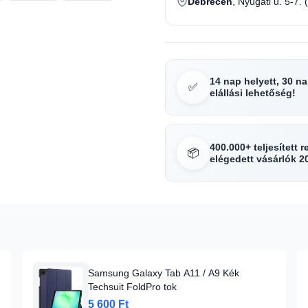
Debrecen
, Nyugati u. 5-7. 
14 nap helyett, 30 n
✅
elállási lehetőség!
400.000+ teljesített 
📦
elégedett vásárlók 2
Samsung Galaxy Tab A11 / A9 Kék
Techsuit FoldPro tok
5 600 Ft