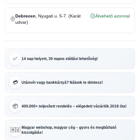
Debrecen
, Nyugati u. 5-7. (Karát
Átvehető azonnal
udvar)
✅
14 nap helyett, 30 napos elállási lehetőség!
💳
Utánvét vagy bankkártyá? Nálunk te döntesz!
📦
400.000+ teljesített rendelés – elégedett vásárlók 2018 óta!
Magyar webshop, magyar cég – gyors és megbízható
🇭🇺
kiszolgálás!