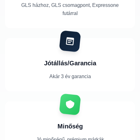
GLS házhoz, GLS csomagpont, Expressone
futárral
Jótállás/Garancia
Akár 3 év garancia
Minőség
Jó minőségű, prémium márkák