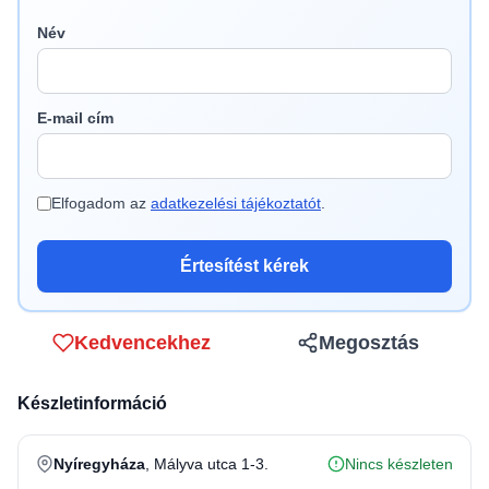
Név
E-mail cím
Elfogadom az
adatkezelési tájékoztatót
.
Értesítést kérek
Kedvencekhez
Megosztás
Készletinformáció
Nyíregyháza
, Mályva utca 1-3.
Nincs készleten