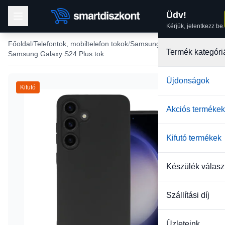
Üdv!
Kérjük, jelentkezz be.
Főoldal
Telefontok, mobiltelefon tokok
Samsung tokok
Termék kategóri
Samsung Galaxy S24 Plus tok
Újdonságok
Kifutó
Akciós termékek
Kifutó termékek
Készülék válasz
Szállítási díj
Üzleteink