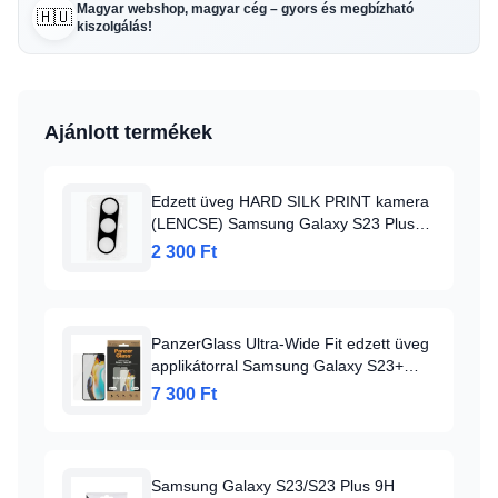
Magyar webshop, magyar cég – gyors és megbízható
🇭🇺
kiszolgálás!
Ajánlott termékek
Edzett üveg HARD SILK PRINT kamera
(LENCSE) Samsung Galaxy S23 Plus
(island) üvegfólia
2 300 Ft
PanzerGlass Ultra-Wide Fit edzett üveg
applikátorral Samsung Galaxy S23+
üvegfólia
7 300 Ft
Samsung Galaxy S23/S23 Plus 9H