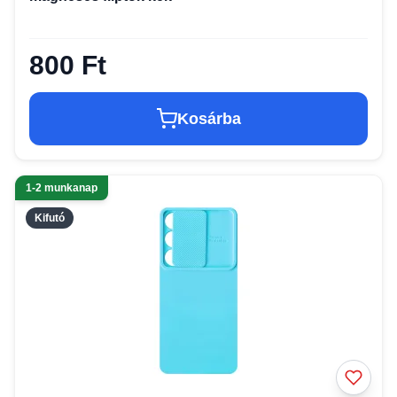
800 Ft
Kosárba
1-2 munkanap
Kifutó