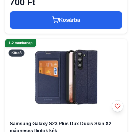
700 Ft
Kosárba
1-2 munkanap
Kifutó
Samsung Galaxy S23 Plus Dux Ducis Skin X2
mágneses fliptok kék