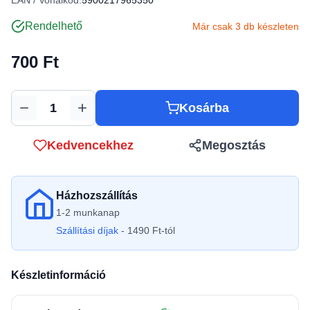
EAN / Vonalkód:
5900217965350
Rendelhető
Már csak 3 db készleten
700 Ft
Kosárba
Mennyiség
Kedvencekhez
Megosztás
Házhozszállítás
1-2 munkanap
Szállítási díjak
- 1490 Ft-tól
Készletinformáció