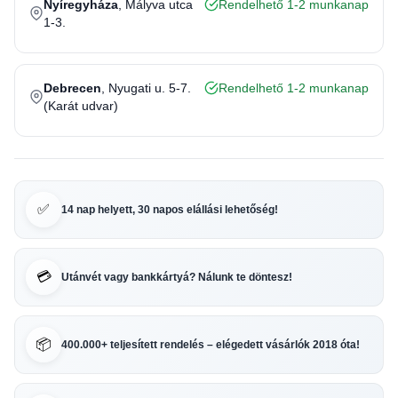
Nyíregyháza
, Mályva utca
Rendelhető 1-2 munkanap
1-3.
Debrecen
, Nyugati u. 5-7.
Rendelhető 1-2 munkanap
(Karát udvar)
✅
14 nap helyett, 30 napos elállási lehetőség!
💳
Utánvét vagy bankkártyá? Nálunk te döntesz!
📦
400.000+ teljesített rendelés – elégedett vásárlók 2018 óta!