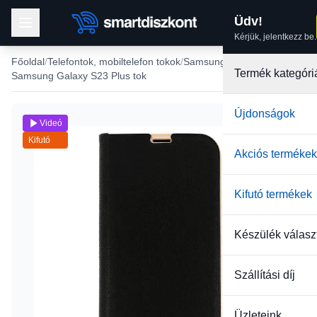
Üdv!
Kérjük, jelentkezz be.
Főoldal
Telefontok, mobiltelefon tokok
Samsung tokok
Termék kategóri
Samsung Galaxy S23 Plus tok
Újdonságok
Videó
Kifutó
Akciós termékek
Kifutó termékek
Készülék válasz
Szállítási díj
Üzleteink