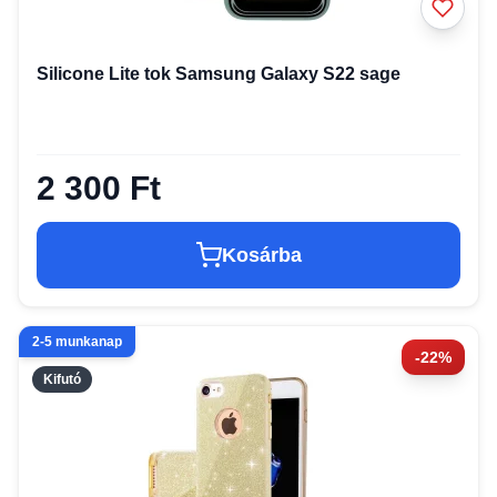
Silicone Lite tok Samsung Galaxy S22 sage
2 300 Ft
Kosárba
2-5 munkanap
-22%
Kifutó