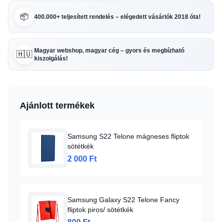
📦
400.000+ teljesített rendelés – elégedett vásárlók 2018 óta!
Magyar webshop, magyar cég – gyors és megbízható
🇭🇺
kiszolgálás!
Ajánlott termékek
Samsung S22 Telone mágneses fliptok
sötétkék
2 000 Ft
Samsung Galaxy S22 Telone Fancy
fliptok piros/ sötétkék