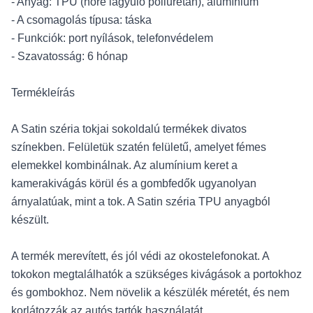
- Anyag: TPU (hőre lágyuló poliuretán), alumínium
- A csomagolás típusa: táska
- Funkciók: port nyílások, telefonvédelem
- Szavatosság: 6 hónap
Termékleírás
A Satin széria tokjai sokoldalú termékek divatos
színekben. Felületük szatén felületű, amelyet fémes
elemekkel kombinálnak. Az alumínium keret a
kamerakivágás körül és a gombfedők ugyanolyan
árnyalatúak, mint a tok. A Satin széria TPU anyagból
készült.
A termék merevített, és jól védi az okostelefonokat. A
tokokon megtalálhatók a szükséges kivágások a portokhoz
és gombokhoz. Nem növelik a készülék méretét, és nem
korlátozzák az autós tartók használatát.