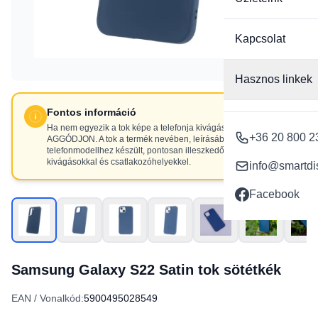
Kapcsolat
Hasznos linkek
Fontos információ
Ha nem egyezik a tok képe a telefonja kivágásaival, NE
+36 20 800 2
AGGÓDJON. A tok a termék nevében, leírásában szereplő
telefonmodellhez készült, pontosan illeszkedő
kivágásokkal és csatlakozóhelyekkel.
info@smartdi
Facebook
Samsung Galaxy S22 Satin tok sötétkék
EAN / Vonalkód:
5900495028549