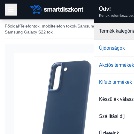
Üdv!
Kérjük, jelentkezz be.
Főoldal
Telefontok, mobiltelefon tokok
Samsung tokok
Termék kategóri
Samsung Galaxy S22 tok
Újdonságok
Akciós termékek
Kifutó termékek
Készülék válasz
Szállítási díj
Üzleteink