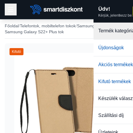
Üdv!
Kérjük, jelentkezz be.
Főoldal
Telefontok, mobiltelefon tokok
Samsung tokok
Termék kategóri
Samsung Galaxy S22+ Plus tok
Újdonságok
Kifutó
Akciós termékek
Kifutó termékek
Készülék válasz
Szállítási díj
Üzleteink