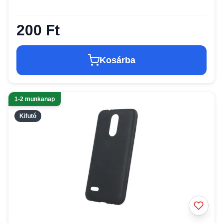
200 Ft
Kosárba
1-2 munkanap
Kifutó