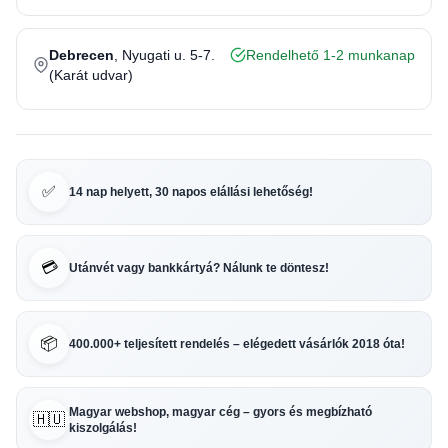
Debrecen
, Nyugati u. 5-7.
Rendelhető 1-2 munkanap
(Karát udvar)
✅
14 nap helyett, 30 napos elállási lehetőség!
💳
Utánvét vagy bankkártyá? Nálunk te döntesz!
📦
400.000+ teljesített rendelés – elégedett vásárlók 2018 óta!
Magyar webshop, magyar cég – gyors és megbízható
🇭🇺
kiszolgálás!