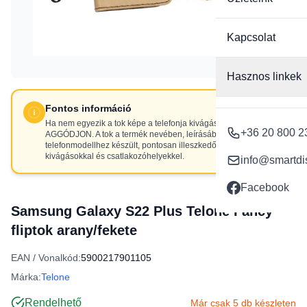
Kapcsolat
Hasznos linkek
Fontos információ
Ha nem egyezik a tok képe a telefonja kivágásaival, NE
+36 20 800 2
AGGÓDJON. A tok a termék nevében, leírásában szereplő
telefonmodellhez készült, pontosan illeszkedő
kivágásokkal és csatlakozóhelyekkel.
info@smartdi
Facebook
Samsung Galaxy S22 Plus Telone Fancy
fliptok arany/fekete
EAN / Vonalkód:
5900217901105
Márka:
Telone
Rendelhető
Már csak 5 db készleten