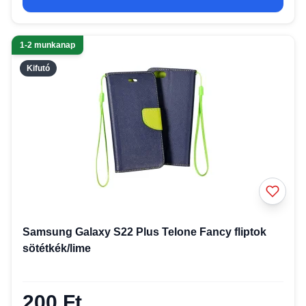
1-2 munkanap
Kifutó
Samsung Galaxy S22 Plus Telone Fancy fliptok
sötétkék/lime
200 Ft