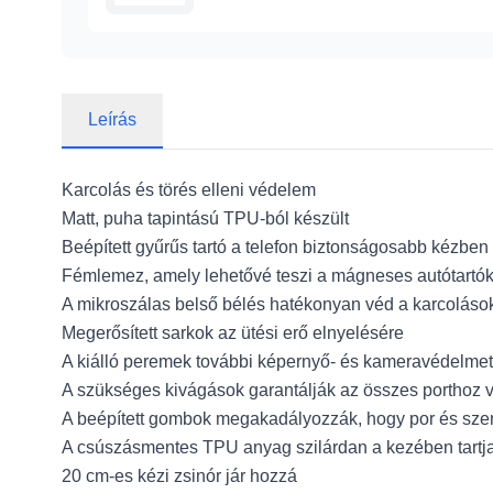
Leírás
Karcolás és törés elleni védelem
Matt, puha tapintású TPU-ból készült
Beépített gyűrűs tartó a telefon biztonságosabb kézben 
Fémlemez, amely lehetővé teszi a mágneses autótartók
A mikroszálas belső bélés hatékonyan véd a karcolások
Megerősített sarkok az ütési erő elnyelésére
A kiálló peremek további képernyő- és kameravédelmet
A szükséges kivágások garantálják az összes porthoz 
A beépített gombok megakadályozzák, hogy por és sze
A csúszásmentes TPU anyag szilárdan a kezében tartja 
20 cm-es kézi zsinór jár hozzá