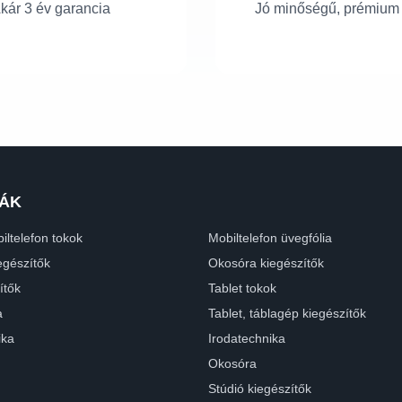
kár 3 év garancia
Jó minőségű, prémium
ÁK
iltelefon tokok
Mobiltelefon üvegfólia
egészítők
Okosóra kiegészítők
ítők
Tablet tokok
a
Tablet, táblagép kiegészítők
ika
Irodatechnika
Okosóra
Stúdió kiegészítők