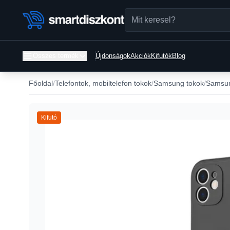
Összes termék
Újdonságok
Akciók
Kifutók
Blog
Főoldal
Telefontok, mobiltelefon tokok
Samsung tokok
Samsun
Kifutó