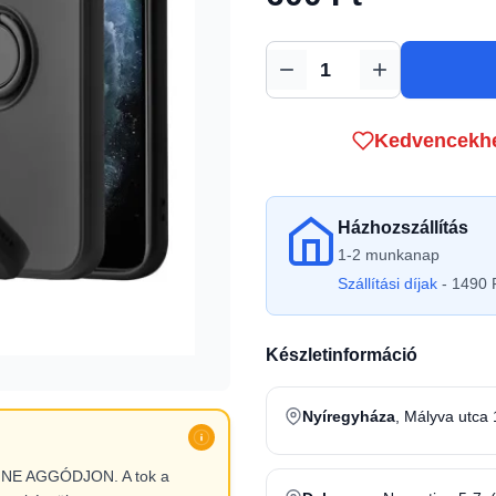
Mennyiség
Kedvencekh
Házhozszállítás
1-2 munkanap
Szállítási díjak
- 1490 F
Készletinformáció
Nyíregyháza
, Mályva utca 
l, NE AGGÓDJON. A tok a