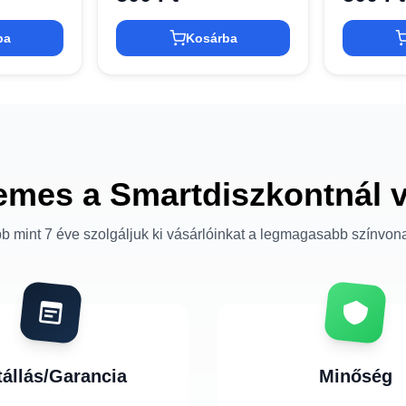
ba
Kosárba
emes a Smartdiszkontnál 
b mint 7 éve szolgáljuk ki vásárlóinkat a legmagasabb színvon
tállás/Garancia
Minőség