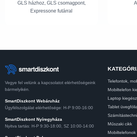
GLS házhoz, GLS csomagpont,
A
Expressone futárral
KATEGÓRI
Telefontok, mob
Vegye fel velünk a kapcsolatot elérhetőségeink
bármelyikén.
Mobiltelefon ki
Laptop kiegész
SmartDiszkont Webáruház
Tablet üvegfóli
Ügyfélszolgálat elérhetősége: H-P 9:00-16:00
Számítástechn
SmartDiszkont Nyíregyháza
Műszaki cikk
Nyitva tartás: H-P 9:30-18:00, SZ 10:00-14:00
Mobiltelefonok