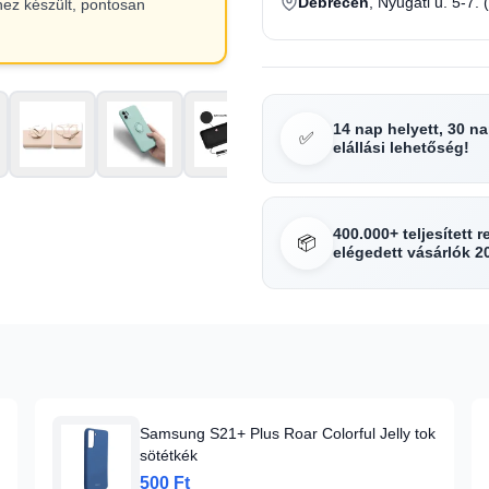
Debrecen
, Nyugati u. 5-7. 
hez készült, pontosan
14 nap helyett, 30 n
✅
elállási lehetőség!
400.000+ teljesített 
📦
elégedett vásárlók 2
Samsung S21+ Plus Roar Colorful Jelly tok
sötétkék
500 Ft