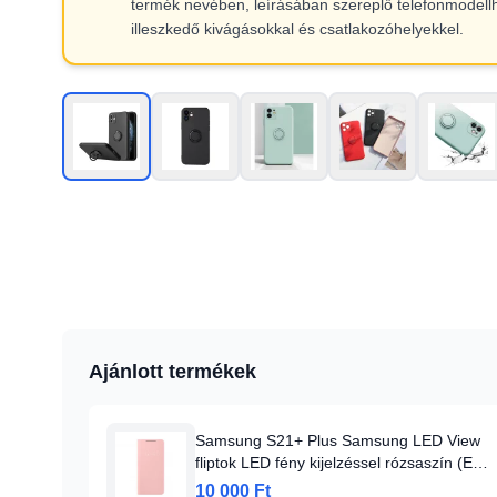
termék nevében, leírásában szereplő telefonmodell
illeszkedő kivágásokkal és csatlakozóhelyekkel.
Ajánlott termékek
Samsung S21+ Plus Samsung LED View
fliptok LED fény kijelzéssel rózsaszín (EF-
NG996PPEGEE)
10 000 Ft