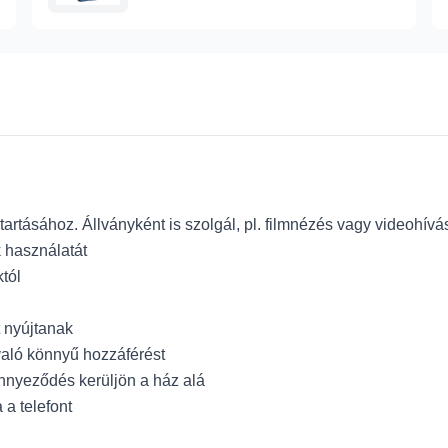
tartásához. Állványként is szolgál, pl. filmnézés vagy videohív
 használatát
tól
 nyújtanak
való könnyű hozzáférést
nnyeződés kerüljön a ház alá
a telefont