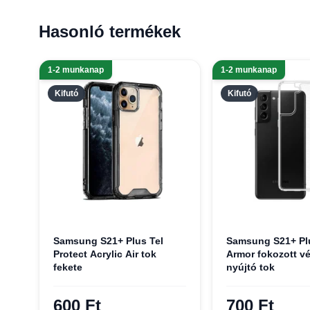
Hasonló termékek
1-2 munkanap
1-2 munkanap
Kifutó
Kifutó
Samsung S21+ Plus Tel
Samsung S21+ Pl
Protect Acrylic Air tok
Armor fokozott v
fekete
nyújtó tok
600 Ft
700 Ft