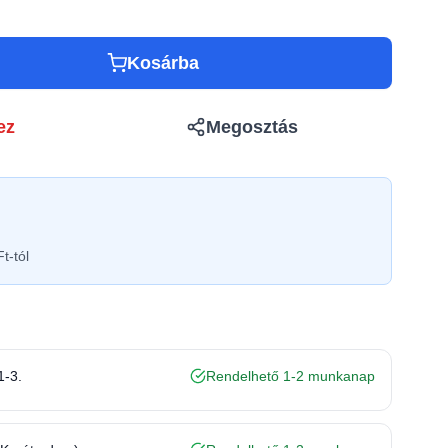
Kosárba
ez
Megosztás
t-tól
1-3.
Rendelhető 1-2 munkanap