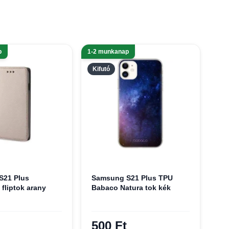
p
1-2 munkanap
Kifutó
S21 Plus
Samsung S21 Plus TPU
fliptok arany
Babaco Natura tok kék
500 Ft