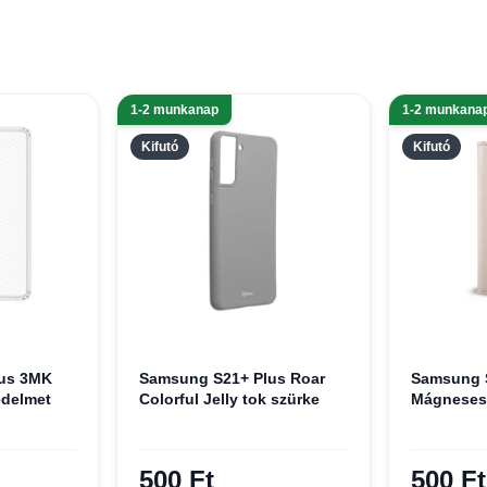
1-2 munkanap
1-2 munkana
Kifutó
Kifutó
us 3MK
Samsung S21+ Plus Roar
Samsung 
édelmet
Colorful Jelly tok szürke
Mágneses 
500 Ft
500 Ft