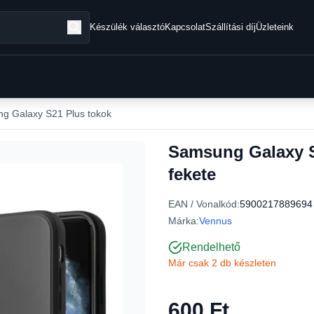
Készülék választó
Kapcsolat
Szállítási díj
Üzleteink
g Galaxy S21 Plus tokok
Samsung Galaxy S
fekete
EAN / Vonalkód:
5900217889694
Márka:
Vennus
Rendelhető
Már csak 2 db készleten
600 Ft