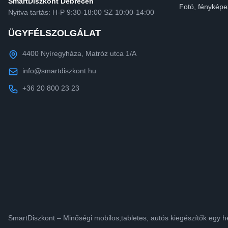
SmartDiszkont Debrecen
Fotó, fényképe
Nyitva tartás: H-P 9:30-18:00 SZ 10:00-14:00
ÜGYFÉLSZOLGÁLAT
4400 Nyíregyháza, Matróz utca 1/A
info@smartdiszkont.hu
+36 20 800 23 23
SmartDiszkont – Minőségi mobilos,tabletes, autós kiegészítők egy h