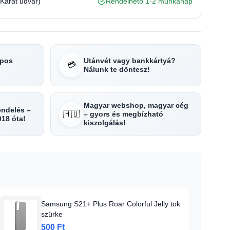
(Karát udvar)
Rendelhető 1-2 munkanap
apos
Utánvét vagy bankkártyá?
💳
Nálunk te döntesz!
Magyar webshop, magyar cég
rendelés –
🇭🇺
– gyors és megbízható
018 óta!
kiszolgálás!
Samsung S21+ Plus Roar Colorful Jelly tok
szürke
500 Ft