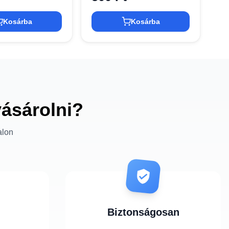
Kosárba
Kosárba
vásárolni?
alon
Biztonságosan