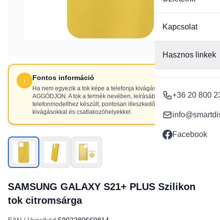
Kapcsolat
Hasznos linkek
Fontos információ
Ha nem egyezik a tok képe a telefonja kivágásaival, NE
+36 20 800 2
AGGÓDJON. A tok a termék nevében, leírásában szereplő
telefonmodellhez készült, pontosan illeszkedő
kivágásokkal és csatlakozóhelyekkel.
info@smartdi
Facebook
SAMSUNG GALAXY S21+ PLUS Szilikon
tok citromsárga