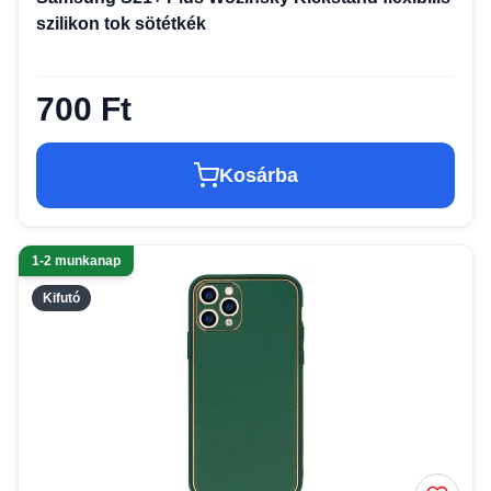
szilikon tok sötétkék
700 Ft
Kosárba
1-2 munkanap
Kifutó