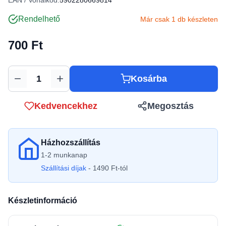
EAN / Vonalkód:
5902280669814
Rendelhető
Már csak 1 db készleten
700 Ft
Kosárba
Mennyiség
Kedvencekhez
Megosztás
Házhozszállítás
1-2 munkanap
Szállítási díjak
- 1490 Ft-tól
Készletinformáció