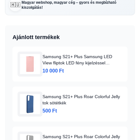
Magyar webshop, magyar cég – gyors és megbízható
🇭🇺
kiszolgálás!
Ajánlott termékek
Samsung S21+ Plus Samsung LED
View fliptok LED fény kijelzéssel
rózsaszín (EF-NG996PPEGEE)
10 000 Ft
Samsung S21+ Plus Roar Colorful Jelly
tok sötétkék
500 Ft
Samsung S21+ Plus Roar Colorful Jelly