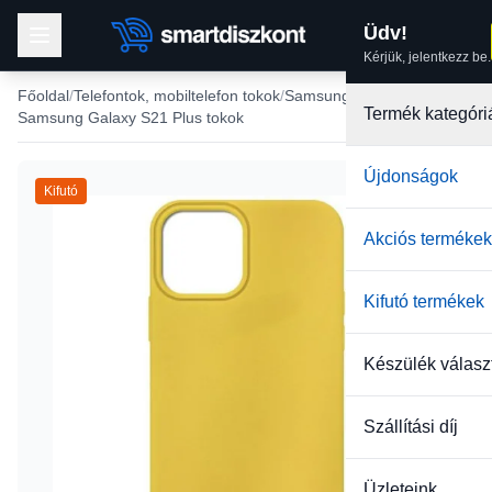
Üdv!
Kérjük, jelentkezz be.
Főoldal
Telefontok, mobiltelefon tokok
Samsung tokok
Termék kategóri
Samsung Galaxy S21 Plus tokok
Újdonságok
Kifutó
Akciós termékek
Kifutó termékek
Készülék válasz
Szállítási díj
Üzleteink