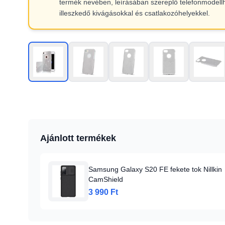
termék nevében, leírásában szereplő telefonmodell
illeszkedő kivágásokkal és csatlakozóhelyekkel.
Ajánlott termékek
Samsung Galaxy S20 FE fekete tok Nillkin
CamShield
3 990 Ft