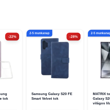
2-5 munkanap
2-5 munkana
-22%
-28%
sung
Samsung Galaxy S20 FE
MATRIX t
e tok
Smart Velvet tok
Galaxy S2
világos lil