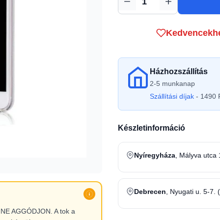
Mennyiség
Kedvencekh
Házhozszállítás
2-5 munkanap
Szállítási díjak
- 1490 F
Készletinformáció
Nyíregyháza
, Mályva utca 
Debrecen
, Nyugati u. 5-7. 
l, NE AGGÓDJON. A tok a