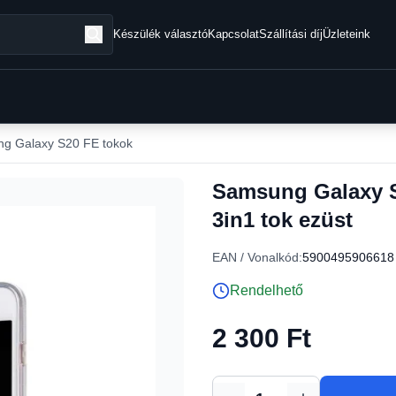
Készülék választó
Kapcsolat
Szállítási díj
Üzleteink
g Galaxy S20 FE tokok
Samsung Galaxy S2
3in1 tok ezüst
EAN / Vonalkód:
5900495906618
Rendelhető
2 300 Ft