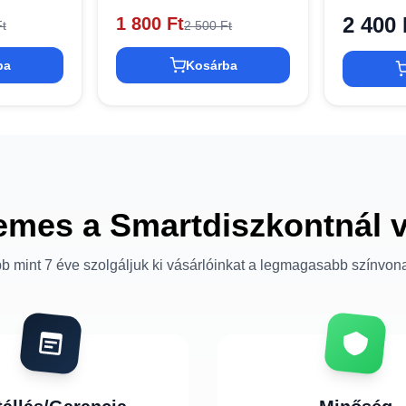
2 400 
1 800 Ft
t
2 500 Ft
ba
Kosárba
emes a Smartdiszkontnál 
b mint 7 éve szolgáljuk ki vásárlóinkat a legmagasabb színvon