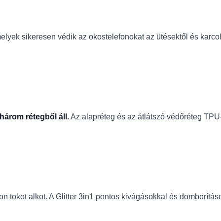
elyek sikeresen védik az okostelefonokat az ütésektől és karc
három rétegből áll.
Az alapréteg és az átlátszó védőréteg TPU-
fon tokot alkot. A Glitter 3in1 pontos kivágásokkal és domborít