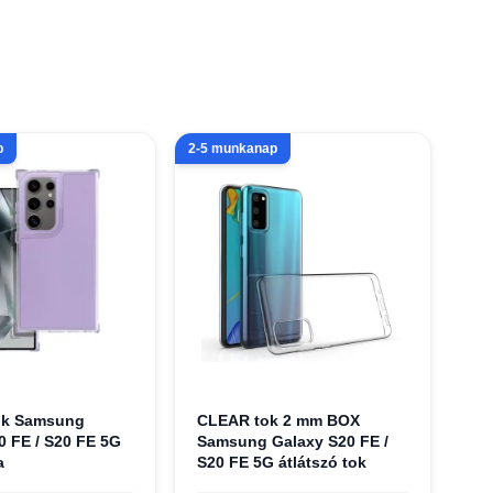
p
2-5 munkanap
ok Samsung
CLEAR tok 2 mm BOX
0 FE / S20 FE 5G
Samsung Galaxy S20 FE /
a
S20 FE 5G átlátszó tok