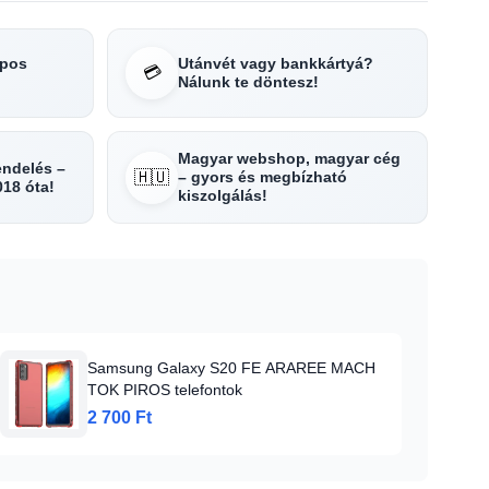
apos
Utánvét vagy bankkártyá?
💳
Nálunk te döntesz!
Magyar webshop, magyar cég
rendelés –
🇭🇺
– gyors és megbízható
018 óta!
kiszolgálás!
Samsung Galaxy S20 FE ARAREE MACH
TOK PIROS telefontok
2 700 Ft