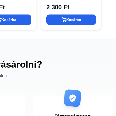
Ft
2 300 Ft
Kosárba
Kosárba
vásárolni?
alon