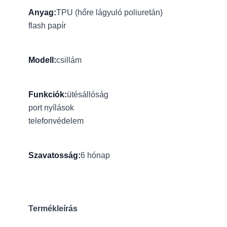
Anyag:
TPU (hőre lágyuló poliuretán)
flash papír
Modell:
csillám
Funkciók:
ütésállóság
port nyílások
telefonvédelem
Szavatosság:
6 hónap
Termékleírás