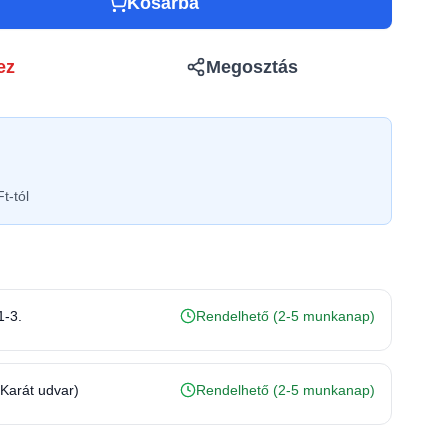
Kosárba
ez
Megosztás
t-tól
1-3.
Rendelhető (2-5 munkanap)
(Karát udvar)
Rendelhető (2-5 munkanap)