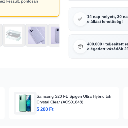
hez készült, pontosan
14 nap helyett, 30 n
✅
elállási lehetőség!
400.000+ teljesített 
📦
elégedett vásárlók 2
Samsung S20 FE Spigen Ultra Hybrid tok
Crystal Clear (ACS01848)
5 200 Ft