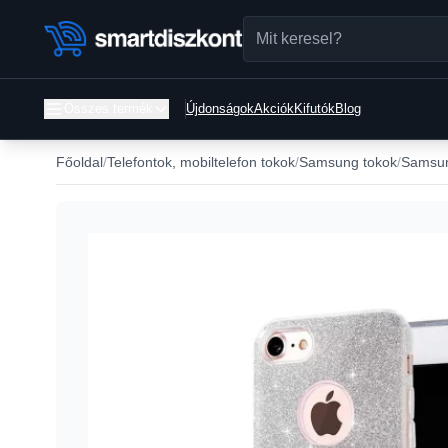
Összes termék
Újdonságok
Akciók
Kifutók
Blog
Főoldal
Telefontok, mobiltelefon tokok
Samsung tokok
Samsun