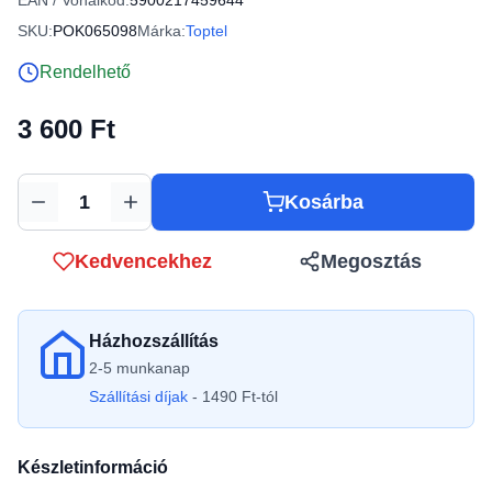
EAN / Vonalkód:
5900217459644
SKU:
POK065098
Márka:
Toptel
Rendelhető
3 600 Ft
Kosárba
Mennyiség
Kedvencekhez
Megosztás
Házhozszállítás
2-5 munkanap
Szállítási díjak
- 1490 Ft-tól
Készletinformáció