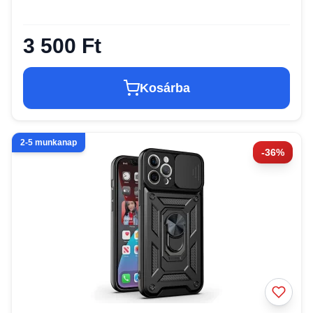
3 500 Ft
Kosárba
2-5 munkanap
-36%