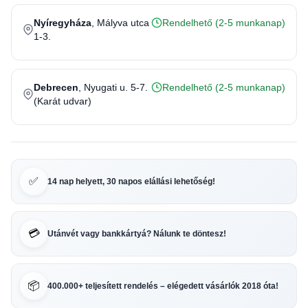
Nyíregyháza
, Mályva utca
Rendelhető (2-5 munkanap)
1-3.
Debrecen
, Nyugati u. 5-7.
Rendelhető (2-5 munkanap)
(Karát udvar)
✅
14 nap helyett, 30 napos elállási lehetőség!
💳
Utánvét vagy bankkártyá? Nálunk te döntesz!
📦
400.000+ teljesített rendelés – elégedett vásárlók 2018 óta!