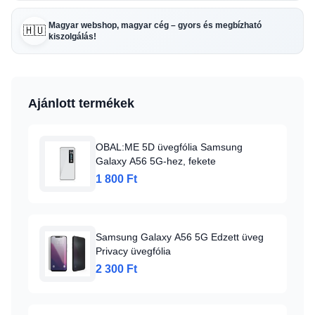
Magyar webshop, magyar cég – gyors és megbízható
🇭🇺
kiszolgálás!
Ajánlott termékek
OBAL:ME 5D üvegfólia Samsung
Galaxy A56 5G-hez, fekete
1 800 Ft
Samsung Galaxy A56 5G Edzett üveg
Privacy üvegfólia
2 300 Ft