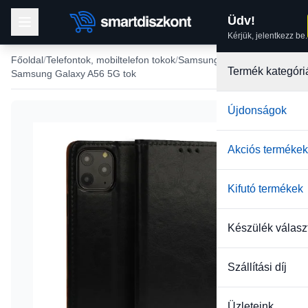
Üdv!
Kérjük, jelentkezz be.
Főoldal
Telefontok, mobiltelefon tokok
Samsung tokok
Termék kategóri
Samsung Galaxy A56 5G tok
Újdonságok
Akciós termékek
Kifutó termékek
Készülék válasz
Szállítási díj
Üzleteink