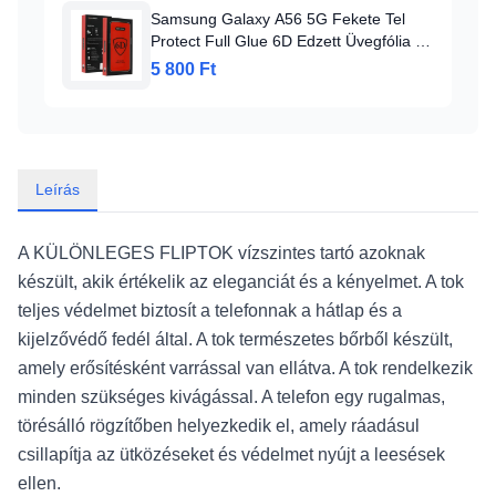
Samsung Galaxy A56 5G Fekete Tel
Protect Full Glue 6D Edzett Üvegfólia -
10 csomag, üvegfólia
5 800 Ft
Leírás
A KÜLÖNLEGES FLIPTOK vízszintes tartó azoknak
készült, akik értékelik az eleganciát és a kényelmet. A tok
teljes védelmet biztosít a telefonnak a hátlap és a
kijelzővédő fedél által. A tok természetes bőrből készült,
amely erősítésként varrással van ellátva. A tok rendelkezik
minden szükséges kivágással. A telefon egy rugalmas,
törésálló rögzítőben helyezkedik el, amely ráadásul
csillapítja az ütközéseket és védelmet nyújt a leesések
ellen.