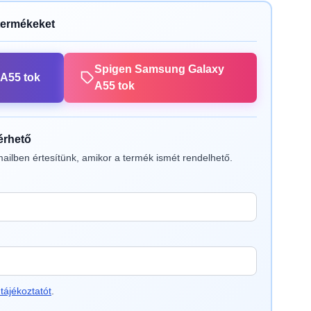
termékeket
Spigen Samsung Galaxy
A55 tok
A55 tok
lérhető
ailben értesítünk, amikor a termék ismét rendelhető.
tájékoztatót
.