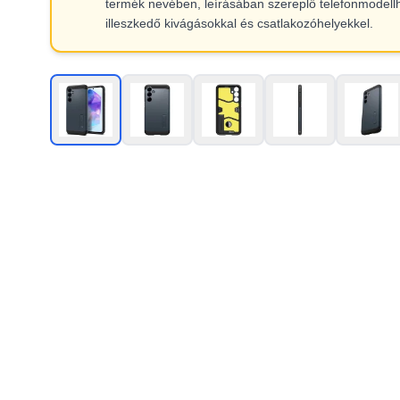
termék nevében, leírásában szereplő telefonmodell
illeszkedő kivágásokkal és csatlakozóhelyekkel.