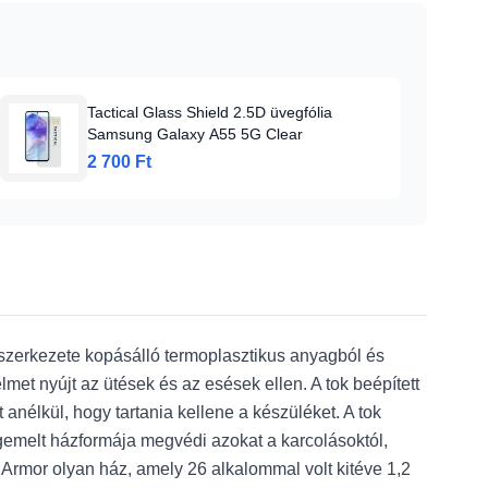
Tactical Glass Shield 2.5D üvegfólia
Samsung Galaxy A55 5G Clear
2 700 Ft
 szerkezete kopásálló termoplasztikus anyagból és
lmet nyújt az ütések és az esések ellen. A tok beépített
anélkül, hogy tartania kellene a készüléket. A tok
megemelt házformája megvédi azokat a karcolásoktól,
h Armor olyan ház, amely 26 alkalommal volt kitéve 1,2