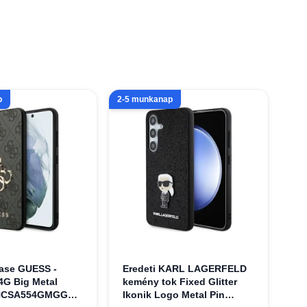
p
2-5 munkanap
Case GUESS -
Eredeti KARL LAGERFELD
4G Big Metal
kemény tok Fixed Glitter
HCSA554GMGGR
Ikonik Logo Metal Pin