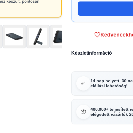
hez készült, pontosan
Kedvencekh
Készletinformáció
14 nap helyett, 30 n
✅
elállási lehetőség!
400.000+ teljesített 
📦
elégedett vásárlók 2