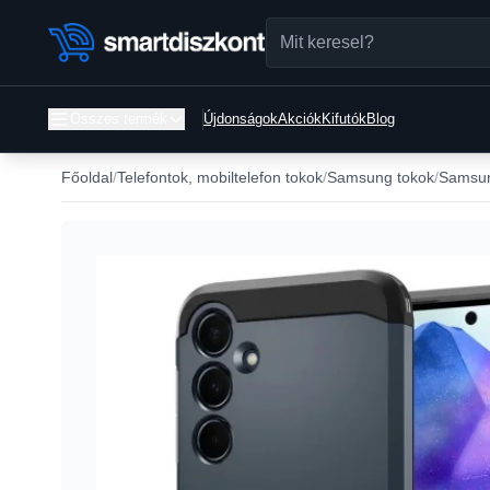
Összes termék
Újdonságok
Akciók
Kifutók
Blog
Főoldal
Telefontok, mobiltelefon tokok
Samsung tokok
Samsun