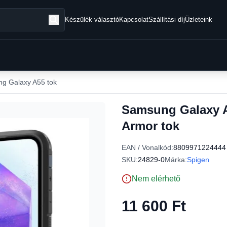
Készülék választó
Kapcsolat
Szállítási díj
Üzleteink
g Galaxy A55 tok
Samsung Galaxy 
Armor tok
EAN / Vonalkód:
8809971224444
SKU:
24829-0
Márka:
Spigen
Nem elérhető
11 600 Ft