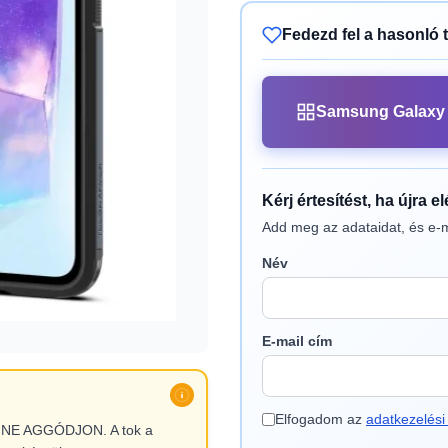
Fedezd fel a hasonló 
Samsung Galaxy 
Kérj értesítést, ha újra e
Add meg az adataidat, és e-m
Név
E-mail cím
Elfogadom az
adatkezelési 
l, NE AGGÓDJON. A tok a