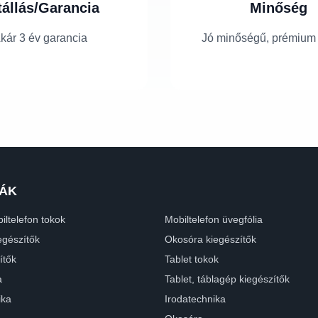
tállás/Garancia
Minőség
kár 3 év garancia
Jó minőségű, prémium
ÁK
iltelefon tokok
Mobiltelefon üvegfólia
egészítők
Okosóra kiegészítők
ítők
Tablet tokok
a
Tablet, táblagép kiegészítők
ika
Irodatechnika