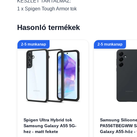
KÉSZLET TARTALMAZ:
1 x Spigen Tough Armor tok
Hasonló termékek
2-5 munkanap
2-5 munkanap
Spigen Ultra Hybrid tok
Samsung Silicone
Samsung Galaxy A55 5G-
PA556TBEGWW S
hez - matt fekete
Galaxy A55-höz - 