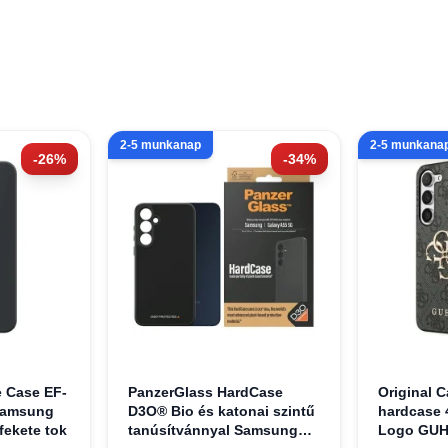
2-5 munkanap
2-5 munkana
-26%
-34%
 Case EF-
PanzerGlass HardCase
Original 
amsung
D3O® Bio és katonai szintű
hardcase 
fekete tok
tanúsítvánnyal Samsung
Logo GU