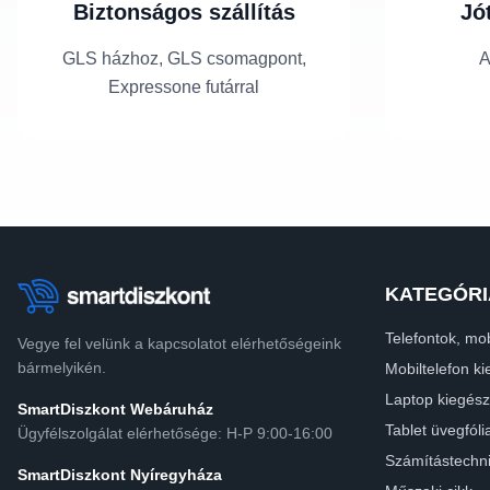
Biztonságos szállítás
Jó
GLS házhoz, GLS csomagpont,
A
Expressone futárral
KATEGÓRI
Telefontok, mob
Vegye fel velünk a kapcsolatot elérhetőségeink
bármelyikén.
Mobiltelefon ki
Laptop kiegész
SmartDiszkont Webáruház
Tablet üvegfóli
Ügyfélszolgálat elérhetősége: H-P 9:00-16:00
Számítástechn
SmartDiszkont Nyíregyháza