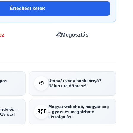
Értesítést kérek
ez
Megosztás
apos
Utánvét vagy bankkártyá?
💳
Nálunk te döntesz!
Magyar webshop, magyar cég
rendelés –
🇭🇺
– gyors és megbízható
018 óta!
kiszolgálás!