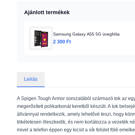
Ajánlott termékek
Samsung Galaxy A55 5G üvegfólia
2 300 Ft
Leírás
A Spigen Tough Armor sorozatából származó tok az egyik
megerősített polikarbonát keretből készült. A tok belsej
állvánnyal rendelkezik, amely lehetővé teszi, hogy könn
tökéletesen illeszkedik, és nem korlátozza a vezeték né
mivel a telefon éppen egy kicsit a sík felület fölé emel