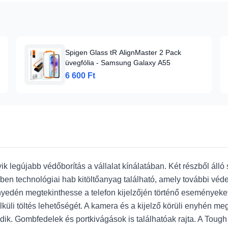
Spigen Glass tR AlignMaster 2 Pack
üvegfólia - Samsung Galaxy A55
6 600 Ft
 legújabb védőborítás a vállalat kínálatában. Két részből álló
ében technológiai hab kitöltőanyag található, amely további véde
yedén megtekinthesse a telefon kijelzőjén történő eseményeket 
lküli töltés lehetőségét. A kamera és a kijelző körüli enyhén 
kedik. Gombfedelek és portkivágások is találhatóak rajta. A Toug