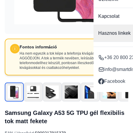
Kapcsolat
Hasznos linkek
Fontos információ
Ha nem egyezik a tok képe a telefonja kivágásaival, NE
+36 20 800 2
AGGÓDJON. A tok a termék nevében, leírásában szereplő
telefonmodellhez készült, pontosan illeszkedő
kivágásokkal és csatlakozóhelyekkel.
info@smartdi
Facebook
Samsung Galaxy A53 5G TPU gél flexibilis
tok matt fekete