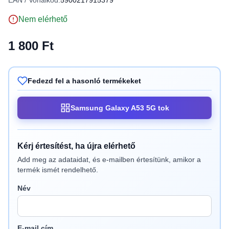
EAN / Vonalkód:
5900217915379
Nem elérhető
1 800 Ft
Fedezd fel a hasonló termékeket
Samsung Galaxy A53 5G tok
Kérj értesítést, ha újra elérhető
Add meg az adataidat, és e-mailben értesítünk, amikor a
termék ismét rendelhető.
Név
E-mail cím