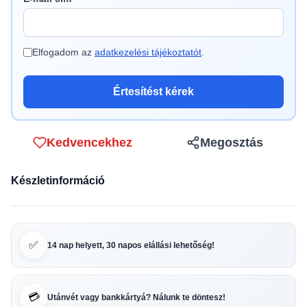
Elfogadom az
adatkezelési tájékoztatót
.
Értesítést kérek
Kedvencekhez
Megosztás
Készletinformáció
✅
14 nap helyett, 30 napos elállási lehetőség!
💳
Utánvét vagy bankkártyá? Nálunk te döntesz!