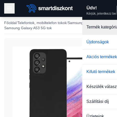
Üdv!
Kérjük, jelentkezz be.
Főoldal
Telefontok, mobiltelefon tokok
Samsung tokok
Termék kategóri
Samsung Galaxy A53 5G tok
Újdonságok
Akciós termékek
Kifutó termékek
Készülék válasz
Szállítási díj
Üzleteink